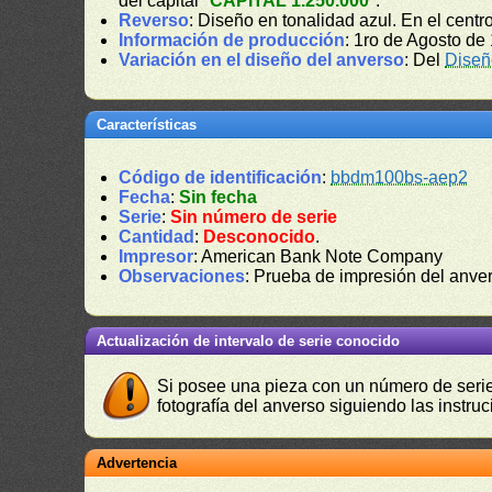
del capital "
CAPITAL 1.250.000
".
Reverso
: Diseño en tonalidad azul. En el cent
Información de producción
: 1ro de Agosto de 
Variación en el diseño del anverso
: Del
Diseñ
Características
Código de identificación
:
bbdm100bs-aep2
Fecha
:
Sin fecha
Serie
:
Sin número de serie
Cantidad
:
Desconocido
.
Impresor
: American Bank Note Company
Observaciones
: Prueba de impresión del anver
Actualización de intervalo de serie conocido
Si posee una pieza con un número de serie 
fotografía del anverso siguiendo las instru
Advertencia