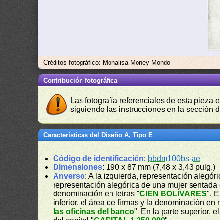
Créditos fotográfico: Monalisa Money Mondo
Contribución fotográfica
Las fotografía referenciales de esta pieza 
siguiendo las instrucciones en la sección 
Características del Diseño A, Tipo E
Código de identificación
:
bbdm100bs-ae
Dimensiones
: 190 x 87 mm (7,48 x 3,43 pulg.)
Anverso
: A la izquierda, representación alegó
representación alegórica de una mujer sentada c
denominación en letras "
CIEN BOLÍVARES
". 
inferior, el área de firmas y la denominación en
las oficinas del banco
". En la parte superior, e