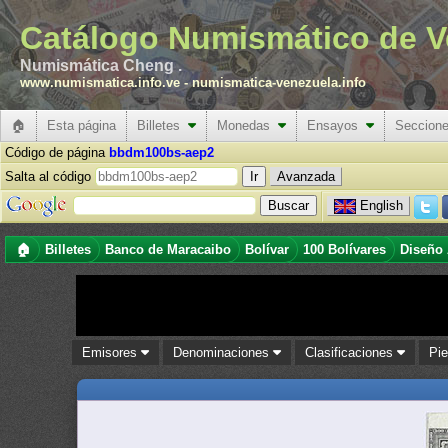
Catálogo Numismático de V
Numismática Cheng .
www.numismatica.info.ve
-
numismatica-venezuela.info
🏠
Esta página
Billetes
Monedas
Ensayos
Seccion
Código de página
bbdm100bs-aep2
Salta al código
Avanzada
English
🏠
Billetes
Banco de Maracaibo
Bolívar
100 Bolívares
Diseño
Emisores
Denominaciones
Clasificaciones
Pi