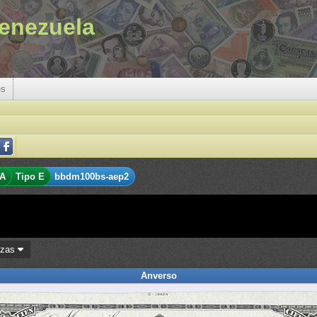
enezuela
es
 A
Tipo E
bbdm100bs-aep2
ezas
Anverso