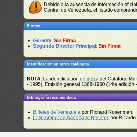
Debido a la ausencia de información oficial
Central de Venezuela, el listado comprende
Firmas
Gerente
:
Sin Firma
Segundo Director Principal
:
Sin Firma
Identificación en otros catálogos
NOTA
: La identificación de pieza del Catálogo M
- 1995), Emisión general 1368-1960 (14ta edición
Bibliografía recomendada
Billetes de Venezuela
por Richard Rosenman.
Latin American Bank Note Records
por Ricardo