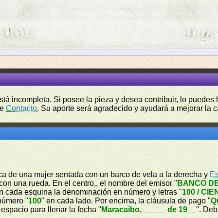
está incompleta. Si posee la pieza y desea contribuir, lo puede
de
Contacto
. Su aporte será agradecido y ayudará a mejorar la ca
rica de una mujer sentada con un barco de vela a la derecha y
Es
on una rueda. En el centro,, el nombre del emisor "
BANCO D
En cada esquina la denominación en número y letras "
100 / CIE
 número "
100
" en cada lado. Por encima, la cláusula de pago "
Q
l espacio para llenar la fecha "
Maracaibo, _____ de 19__
". Deb