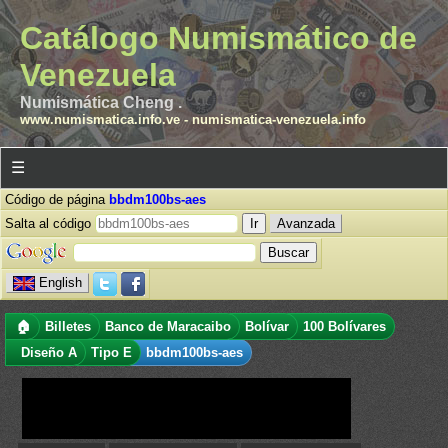
Catálogo Numismático de
Venezuela
Numismática Cheng .
www.numismatica.info.ve
-
numismatica-venezuela.info
☰
Código de página
bbdm100bs-aes
Salta al código
Avanzada
English
🏠
Billetes
Banco de Maracaibo
Bolívar
100 Bolívares
Diseño A
Tipo E
bbdm100bs-aes