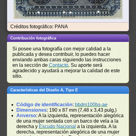
Créditos fotográfico: PANA
Contribución fotográfica
Si posee una fotografía con mejor calidad a la
publicada y desea contribuir, lo puedes hacer
enviando ambas caras siguiendo las instrucciones
en la sección de
Contacto
. Su aporte será
agradecido y ayudará a mejorar la calidad de este
sitio.
Características del Diseño A, Tipo E
Código de identificación
:
bbdm100bs-ae
Dimensiones
: 190 x 87 mm (7,48 x 3,43 pulg.)
Anverso
: A la izquierda, representación alegórica
de una mujer sentada con un barco de vela a la
derecha y
Escudo Nacional
a la izquierda. A la
derecha, representación alegórica de una mujer