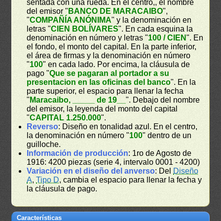
sentada con una rueda. En el centro,, el nombre
del emisor "
BANCO DE MARACAIBO
",
"
COMPAÑÍA ANÓNIMA
" y la denominación en
letras "
CIEN BOLÍVARES
". En cada esquina la
denominación en número y letras "
100 / CIEN
". En
el fondo, el monto del capital. En la parte inferior,
el área de firmas y la denominación en número
"
100
" en cada lado. Por encima, la cláusula de
pago "
Que se pagaran al portador a su
presentacion en las oficinas del banco
". En la
parte superior, el espacio para llenar la fecha
"
Maracaibo, _____ de 19__
". Debajo del nombre
del emisor, la leyenda del monto del capital
"
CAPITAL 1.250.000
".
Reverso
: Diseño en tonalidad azul. En el centro,
la denominación en número "
100
" dentro de un
guilloche.
Información de producción
: 1ro de Agosto de
1916: 4200 piezas (serie 4, intervalo 0001 - 4200)
Variación en el diseño del anverso
: Del
Diseño
A
,
Tipo D
, cambia el espacio para llenar la fecha y
la cláusula de pago.
Características