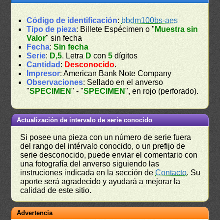
Código de identificación
:
bbdm100bs-aes
Tipo de pieza
: Billete Espécimen o "
Muestra sin
Valor
" sin fecha
Fecha
:
Sin fecha
Serie
:
D,5
. Letra
D
con
5
dígitos
Cantidad
:
Desconocido
.
Impresor
: American Bank Note Company
Observaciones
: Sellado en el anverso
"
SPECIMEN
" - "
SPECIMEN
", en rojo (perforado).
Actualización de intervalo de serie conocido
Si posee una pieza con un número de serie fuera
del rango del intérvalo conocido, o un prefijo de
serie desconocido, puede enviar el comentario con
una fotografía del anverso siguiendo las
instruciones indicada en la sección de
Contacto
. Su
aporte será agradecido y ayudará a mejorar la
calidad de este sitio.
Advertencia