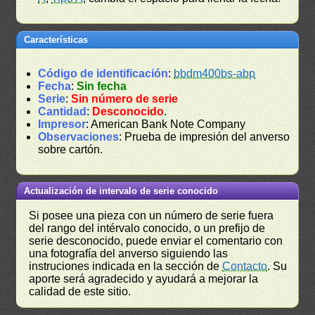
Características
Código de identificación
:
bbdm400bs-abp
Fecha
:
Sin fecha
Serie
:
Sin número de serie
Cantidad
:
Desconocido
.
Impresor
: American Bank Note Company
Observaciones
: Prueba de impresión del anverso
sobre cartón.
Actualización de intervalo de serie conocido
Si posee una pieza con un número de serie fuera
del rango del intérvalo conocido, o un prefijo de
serie desconocido, puede enviar el comentario con
una fotografía del anverso siguiendo las
instruciones indicada en la sección de
Contacto
. Su
aporte será agradecido y ayudará a mejorar la
calidad de este sitio.