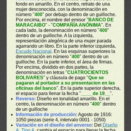
fondo en amarillo. En el centro, retrato de una
mujer desconocida. con la denominación en
número "
400
" por debajo dentro de un guilloche.
Por encima, el nombre del emisor "
BANCO DE
MARACAIBO
" - "
COMPAÑÍA ANÓNIMA
". En
cada lado, la denominación en número "
400
"
dentro de un guilloche. A la izquierda,
representación alegórica de una mujer parada
agarrando un libro. En la parte inferior izquierda,
Escudo Nacional
. En las esquinas superiores la
denominación en número "
400
" dentro de un
guilloche. En la parte inferior, el área de firmas.
Por encima, dividido en dos partes, la
denominación en letras "
CUATROCIENTOS
BOLIVARES
" y cláusula de pago "
Que se
pagaran al portador a su presentacion en las
oficinas del banco
". En la parte superior derecha,
el espacio para llenar la fecha "
____ de 19__
".
Reverso
: Diseño en tonalidad amarillo. En el
centro, la denominación en número "
400
" dentro
de un guilloche
Información de producción
: Agosto de 1916:
1050 piezas (serie 4, intervalo 0001 - 1050)
Variación en el diseño del anverso
: Del
Diseño
A
,
Tipo A
, cambia el espacio para llenar la fecha.