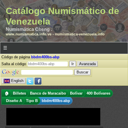
Catálogo Numismático de
Venezuela
Numismática Cheng .
www.numismatica.info.ve
-
numismatica-venezuela.info
☰
Código de página
bbdm400bs-abp
Salta al código
Avanzada
English
🏠
Billetes
Banco de Maracaibo
Bolívar
400 Bolívares
Diseño A
Tipo B
bbdm400bs-abp