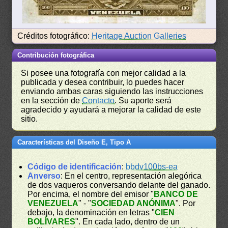
Créditos fotográfico:
Heritage Auction Galleries
Contribución fotográfica
Si posee una fotografía con mejor calidad a la
publicada y desea contribuir, lo puedes hacer
enviando ambas caras siguiendo las instrucciones
en la sección de
Contacto
. Su aporte será
agradecido y ayudará a mejorar la calidad de este
sitio.
Características del Diseño E, Tipo A
Código de identificación
:
bbdv100bs-ea
Anverso
: En el centro, representación alegórica
de dos vaqueros conversando delante del ganado.
Por encima, el nombre del emisor "
BANCO DE
VENEZUELA
" - "
SOCIEDAD ANÓNIMA
". Por
debajo, la denominación en letras "
CIEN
BOLÍVARES
". En cada lado, dentro de un