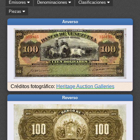
Emisores
Denominaciones
Clasificaciones
Piezas
Anverso
Créditos fotográfico:
Heritage Auction Galleries
Reverso