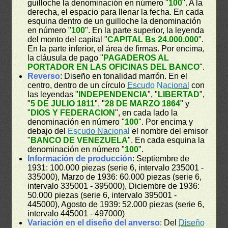
guilloche la denominación en número "
100
". A la
derecha, el espacio para llenar la fecha. En cada
esquina dentro de un guilloche la denominación
en número "
100
". En la parte superior, la leyenda
del monto del capital "
CAPITAL Bs 24.000.000
".
En la parte inferior, el área de firmas. Por encima,
la cláusula de pago "
PAGADEROS AL
PORTADOR EN LAS OFICINAS DEL BANCO
".
Reverso
: Diseño en tonalidad marrón. En el
centro, dentro de un círculo
Escudo Nacional
con
las leyendas "
INDEPENDENCIA
", "
LIBERTAD
",
"
5 DE JULIO 1811
", "
28 DE MARZO 1864
" y
"
DIOS Y FEDERACION
", en cada lado la
denominación en número "
100
". Por encima y
debajo del
Escudo Nacional
el nombre del emisor
"
BANCO DE VENEZUELA
". En cada esquina la
denominación en número "
100
".
Información de producción
: Septiembre de
1931: 100.000 piezas (serie 6, intervalo 235001 -
335000), Marzo de 1936: 60.000 piezas (serie 6,
intervalo 335001 - 395000), Diciembre de 1936:
50.000 piezas (serie 6, intervalo 395001 -
445000), Agosto de 1939: 52.000 piezas (serie 6,
intervalo 445001 - 497000)
Variación en el diseño del anverso
: Del
Diseño