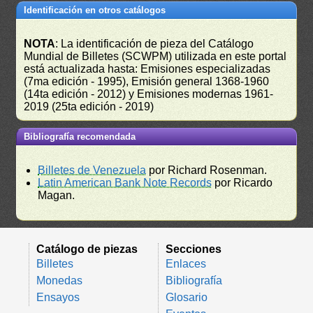
Identificación en otros catálogos
NOTA
: La identificación de pieza del Catálogo
Mundial de Billetes (SCWPM) utilizada en este portal
está actualizada hasta: Emisiones especializadas
(7ma edición - 1995), Emisión general 1368-1960
(14ta edición - 2012) y Emisiones modernas 1961-
2019 (25ta edición - 2019)
Bibliografía recomendada
Billetes de Venezuela
por Richard Rosenman.
Latin American Bank Note Records
por Ricardo
Magan.
Catálogo de piezas
Secciones
Billetes
Enlaces
Monedas
Bibliografía
Ensayos
Glosario