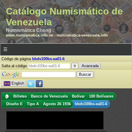
Catálogo Numismático de
Venezuela
Numismática Cheng .
www.numismatica.info.ve
-
numismatica-venezuela.info
☰
Código de página
bbdv100bs-ea01-6
Salta al código
Avanzada
English
🏠
Billetes
Banco de Venezuela
Bolívar
100 Bolívares
Diseño E
Tipo A
Agosto 26 1936
bbdv100bs-ea01-6