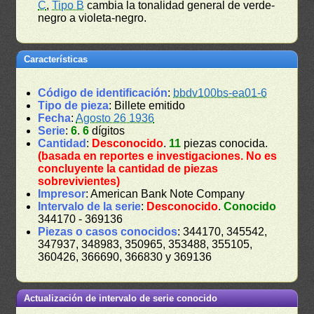
C
,
Tipo B
cambia la tonalidad general de verde-
negro a violeta-negro.
Características
Código de identificación
:
bbdv100bs-ea01-6
Tipo de pieza
: Billete emitido
Fecha
:
Agosto 26 1936
Serie
:
6
.
6
dígitos
Cantidad
:
Desconocido
.
11
piezas conocida.
(basada en reportes e investigaciones. No es
concluyente la cantidad de piezas
sobrevivientes)
Impresor
: American Bank Note Company
Intervalo de la serie
:
Desconocido
.
Conocido
344170 - 369136
Piezas o casos conocidos
: 344170, 345542,
347937, 348983, 350965, 353488, 355105,
360426, 366690, 366830 y 369136
Actualización de intervalo de serie conocido