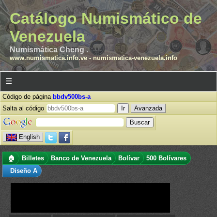
Catálogo Numismático de
Venezuela
Numismática Cheng .
www.numismatica.info.ve
-
numismatica-venezuela.info
☰
Código de página
bbdv500bs-a
Salta al código
Avanzada
English
🏠
Billetes
Banco de Venezuela
Bolívar
500 Bolívares
Diseño A