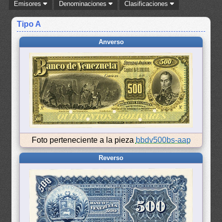
Emisores
Denominaciones
Clasificaciones
Tipo A
Anverso
Foto perteneciente a la pieza
bbdv500bs-aap
Reverso