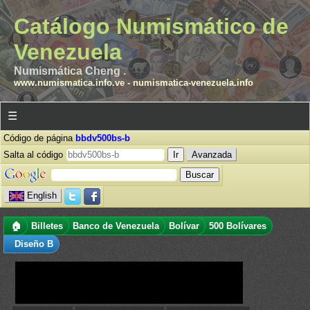
Catálogo Numismático de
Venezuela
Numismática Cheng .
www.numismatica.info.ve
-
numismatica-venezuela.info
☰
Código de página
bbdv500bs-b
Salta al código
Avanzada
English
🏠
Billetes
Banco de Venezuela
Bolívar
500 Bolívares
Diseño B