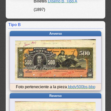
Billetes
Diseño B, Tipo A
(1897)
Tipo B
Anverso
Foto perteneciente a la pieza
bbdv500bs-bbp
Reverso