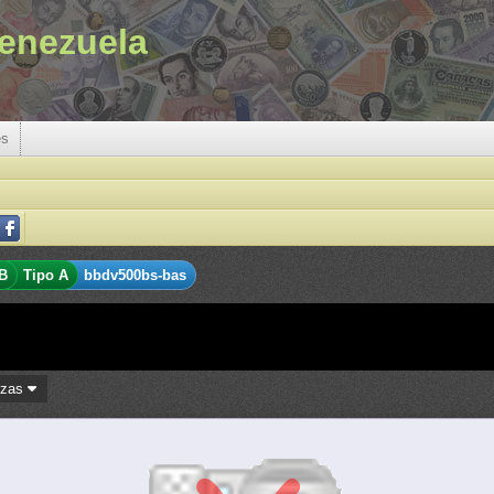
enezuela
es
B
Tipo A
bbdv500bs-bas
ezas