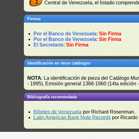
Central de Venezuela, el listado comprende
Firmas
Por el Banco de Venezuela
:
Sin Firma
Por el Banco de Venezuela
:
Sin Firma
El Secretario
:
Sin Firma
Identificación en otros catálogos
NOTA
: La identificación de pieza del Catálogo M
- 1995), Emisión general 1368-1960 (14ta edición
Bibliografía recomendada
Billetes de Venezuela
por Richard Rosenman.
Latin American Bank Note Records
por Ricardo