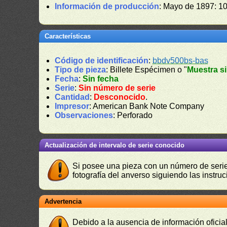
Información de producción
: Mayo de 1897: 10
Características
Código de identificación
:
bbdv500bs-bas
Tipo de pieza
: Billete Espécimen o "
Muestra si
Fecha
:
Sin fecha
Serie
:
Sin número de serie
Cantidad
:
Desconocido
.
Impresor
: American Bank Note Company
Observaciones
: Perforado
Actualización de intervalo de serie conocido
Si posee una pieza con un número de serie 
fotografía del anverso siguiendo las instru
Advertencia
Debido a la ausencia de información oficial