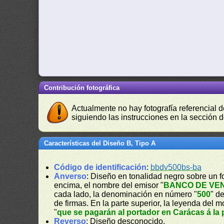
Contribución fotográfica
Actualmente no hay fotografía referencial 
siguiendo las instrucciones en la sección 
Características del Diseño B, Tipo A
Código de identificación
:
bbdv500bs-ba
Anverso
: Diseño en tonalidad negro sobre un f
encima, el nombre del emisor "
BANCO DE VE
cada lado, la denominación en número "
500
" d
de firmas. En la parte superior, la leyenda del mo
"
que se pagarán al portador en Carácas á la
Reverso
: Diseño desconocido.