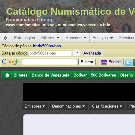
Catálogo Numismático de V
Numismática Cheng .
www.numismatica.info.ve
-
numismatica-venezuela.info
🏠
Esta página
Billetes
Monedas
Ensayos
Seccion
Código de página
bbdv500bs-bas
Salta al código
Avanzada
English
🏠
Billetes
Banco de Venezuela
Bolívar
500 Bolívares
Diseño 
Emisores
Denominaciones
Clasificaciones
Pi