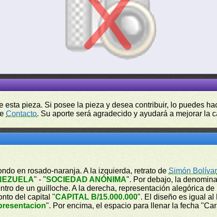
de esta pieza. Si posee la pieza y desea contribuir, lo puedes 
de
Contacto
. Su aporte será agradecido y ayudará a mejorar la ca
ondo en rosado-naranja. A la izquierda, retrato de
Simón Bolíva
NEZUELA
" - "
SOCIEDAD ANÓNIMA
". Por debajo, la denomina
entro de un guilloche. A la derecha, representación alegórica de u
nto del capital "
CAPITAL B/15.000.000
". El diseño es igual a
 presentacion
". Por encima, el espacio para llenar la fecha "