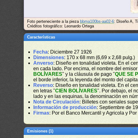
Foto perteneciente a la pieza
bbma100bs-aa02-6
: Diseño A, T
Créditos fotográfico: Leonardo Ortega
Características
Fecha
: Diciembre 27 1926
Dimensiones
: 170 x 68 mm (6,69 x 2,68 pulg.)
Anverso
: Diseño en tonalidad violeta. En el c
en cada lado. Por encima, el nombre del emisor
BOLÍVARES
" y la cláusula de pago "
QUE SE 
el borde inferior, la leyenda del monto del capital
Reverso
: Diseño en tonalidad violeta. En el c
en letras "
CIEN BOLÍVARES
". Por debajo, el 
lado y en las esquinas, la denominación en núm
Nota de Circulación
: Billetes con seriales su
Información de producción
: Septiembre de 1
Firmas
: Por el Banco Mercantil y Agricola y Por
Emisiones (1)