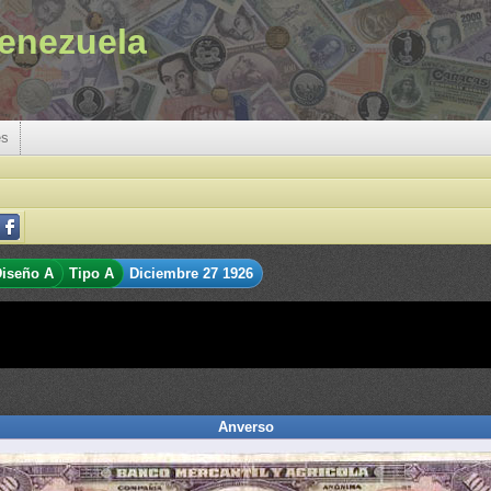
enezuela
es
iseño A
Tipo A
Diciembre 27 1926
Anverso