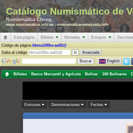
Catálogo Numismático de V
Numismática Cheng .
www.numismatica.info.ve
-
numismatica-venezuela.info
🏠
Esta página
Billetes
Monedas
Ensayos
Seccion
Código de página
bbma100bs-aa02@
Salta al código
Avanzada
English
🏠
Billetes
Banco Mercantil y Agrícola
Bolívar
100 Bolívares
D
Emisores
Denominaciones
Fechas