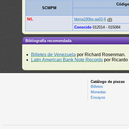
Código
SCWPM
N/L
bbma100bs-aa02-6
Conocido
012014 - 015084
Bibliografía recomendada
Billetes de Venezuela
por Richard Rosenman.
Latin American Bank Note Records
por Ricardo
Catálogo de piezas
Billetes
Monedas
Ensayos