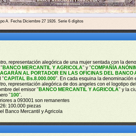
ipo A. Fecha Diciembre 27 1926. Serie 6 dígitos
entro, representación alegórica de una mujer sentada con la de
 "
BANCO MERCANTIL Y AGRICOLA
" y "
COMPAÑÍA ANÓNI
PAGARÁN AL PORTADOR EN LAS OFICINAS DEL BANCO 
 "
CAPITAL Bs.8.000.000
". En cada esquina la denominación 
entro, representación alegórica de dos angeles con el logotipo 
nombre del emisor "
BANCO MERCANTIL Y AGRICOLA
" y la c
ero "
100
".
periores a 093001 son remanentes
926: 100.000 piezas
 el Banco Mercantil y Agricola