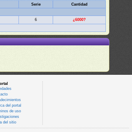
Serie
Cantidad
6
¿6000?
ortal
edades
acto
decimientos
ca del portal
inos de uso
stigaciones
 del sitio