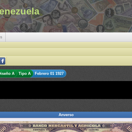
enezuela
es
iseño A
Tipo A
Febrero 01 1927
Anverso