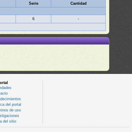
Serie
Cantidad
6
-
ortal
edades
acto
decimientos
ca del portal
inos de uso
stigaciones
 del sitio