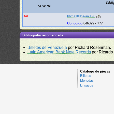
Códi
SCWPM
N/L
bbma100bs-aa05-6
Conocido
046399 - ???
Bibliografía recomendada
Billetes de Venezuela
por Richard Rosenman.
Latin American Bank Note Records
por Ricardo
Catálogo de piezas
Billetes
Monedas
Ensayos