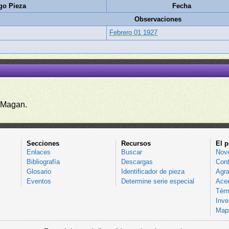
go Pieza
Fecha
Observaciones
Febrero 01 1927
 Magan.
Secciones
Recursos
El p
Enlaces
Buscar
Nov
Bibliografía
Descargas
Cont
Glosario
Identificador de pieza
Agra
Eventos
Determine serie especial
Acer
Térm
Inve
Mapa