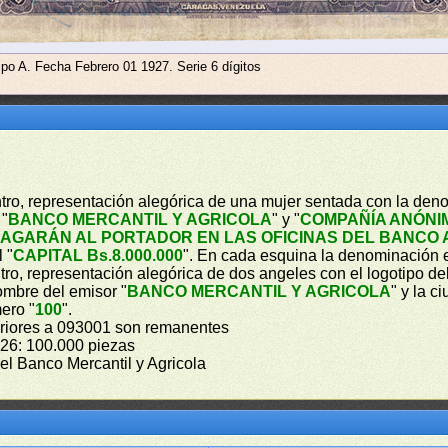
ipo A. Fecha Febrero 01 1927. Serie 6 dígitos
entro, representación alegórica de una mujer sentada con la de
 "
BANCO MERCANTIL Y AGRICOLA
" y "
COMPAÑÍA ANÓNI
PAGARÁN AL PORTADOR EN LAS OFICINAS DEL BANCO 
 "
CAPITAL Bs.8.000.000
". En cada esquina la denominación 
entro, representación alegórica de dos angeles con el logotipo 
nombre del emisor "
BANCO MERCANTIL Y AGRICOLA
" y la c
ero "
100
".
periores a 093001 son remanentes
926: 100.000 piezas
 el Banco Mercantil y Agricola