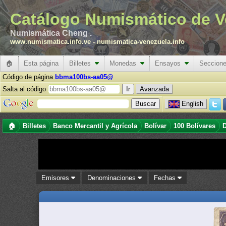
Catálogo Numismático de V
Numismática Cheng .
www.numismatica.info.ve
-
numismatica-venezuela.info
🏠
Esta página
Billetes
Monedas
Ensayos
Seccion
Código de página
bbma100bs-aa05@
Salta al código
Avanzada
English
🏠
Billetes
Banco Mercantil y Agrícola
Bolívar
100 Bolívares
D
Emisores
Denominaciones
Fechas