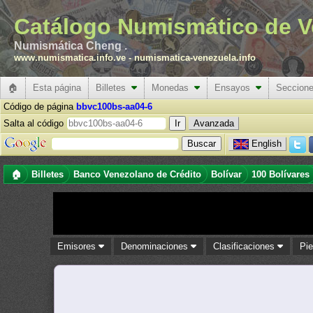
Catálogo Numismático de V
Numismática Cheng .
www.numismatica.info.ve
-
numismatica-venezuela.info
🏠
Esta página
Billetes
Monedas
Ensayos
Seccion
Código de página
bbvc100bs-aa04-6
Salta al código
Avanzada
English
🏠
Billetes
Banco Venezolano de Crédito
Bolívar
100 Bolívares
Emisores
Denominaciones
Clasificaciones
Pi