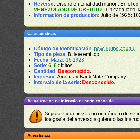
Reverso
: Diseño en tonalidad marrón. En el cen
VENEZOLANO DE CREDITO
". En cada lado,
Información de producción
: Julio de 1925: 10
Características
Código de identificación
:
bbvc100bs-aa04-6
Tipo de pieza
: Billete emitido
Fecha
:
Marzo 16 1928
Serie
:
6
.
6
dígitos
Cantidad
:
Desconocido
.
Impresor
: American Bank Note Company
Intervalo de la serie
:
Desconocido
.
Actualización de intervalo de serie conocido
Si posee una pieza con un número de serie 
fotografía del anverso siguiendo las instru
Advertencia