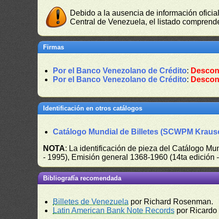
Debido a la ausencia de información oficial
Central de Venezuela, el listado comprende
Firmas
Por el Banco Venezolano de Crédito
:
Descon
Por el Banco Venezolano de Crédito
:
Descon
Identificación en otros catálogos
Catálogo Mundial de Billetes (SCWPM Kraus
NOTA
: La identificación de pieza del Catálogo M
- 1995), Emisión general 1368-1960 (14ta edición
Bibliografía recomendada
Billetes de Venezuela
por Richard Rosenman.
Latin American Bank Note Records
por Ricardo