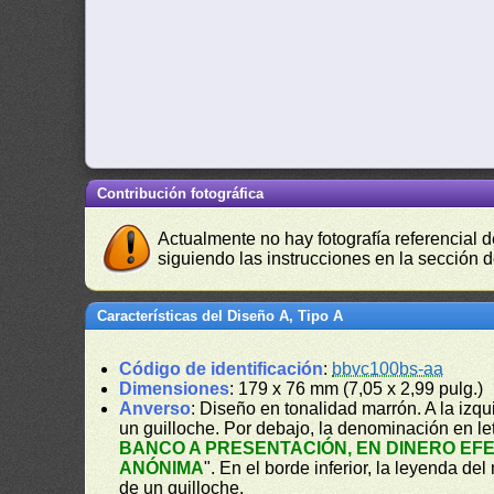
Contribución fotográfica
Actualmente no hay fotografía referencial 
siguiendo las instrucciones en la sección 
Características del Diseño A, Tipo A
Código de identificación
:
bbvc100bs-aa
Dimensiones
: 179 x 76 mm (7,05 x 2,99 pulg.)
Anverso
: Diseño en tonalidad marrón. A la izq
un guilloche. Por debajo, la denominación en let
BANCO A PRESENTACIÓN, EN DINERO EF
ANÓNIMA
". En el borde inferior, la leyenda del
de un guilloche.