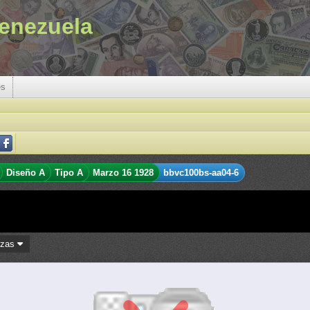
enezuela
es
Diseño A
Tipo A
Marzo 16 1928
bbvc100bs-aa04-6
ezas