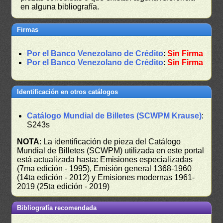
en alguna bibliografía.
Firmas
Por el Banco Venezolano de Crédito
:
Sin Firma
Por el Banco Venezolano de Crédito
:
Sin Firma
Identificación en otros catálogos
Catálogo Mundial de Billetes (SCWPM Krause)
:
S243s
NOTA
: La identificación de pieza del Catálogo
Mundial de Billetes (SCWPM) utilizada en este portal
está actualizada hasta: Emisiones especializadas
(7ma edición - 1995), Emisión general 1368-1960
(14ta edición - 2012) y Emisiones modernas 1961-
2019 (25ta edición - 2019)
Bibliografía recomendada