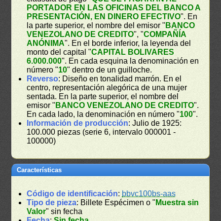
PORTADOR EN LAS OFICINAS DEL BANCO A
PRESENTACIÓN, EN DINERO EFECTIVO
". En
la parte superior, el nombre del emisor "
BANCO
VENEZOLANO DE CREDITO
", "
COMPAÑÍA
ANÓNIMA
". En el borde inferior, la leyenda del
monto del capital "
CAPITAL BOLIVARES
6.000.000
". En cada esquina la denominación en
número "
10
" dentro de un guilloche.
Reverso
: Diseño en tonalidad marrón. En el
centro, representación alegórica de una mujer
sentada. En la parte superior, el nombre del
emisor "
BANCO VENEZOLANO DE CREDITO
".
En cada lado, la denominación en número "
100
".
Información de producción
: Julio de 1925:
100.000 piezas (serie 6, intervalo 000001 -
100000)
Características
Código de identificación
:
bbvc100bs-aas
Tipo de pieza
: Billete Espécimen o "
Muestra sin
Valor
" sin fecha
Fecha
:
Sin fecha