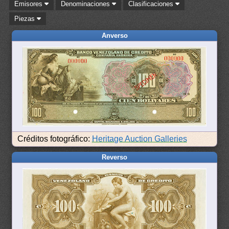
Emisores
Denominaciones
Clasificaciones
Piezas
Anverso
Créditos fotográfico:
Heritage Auction Galleries
Reverso