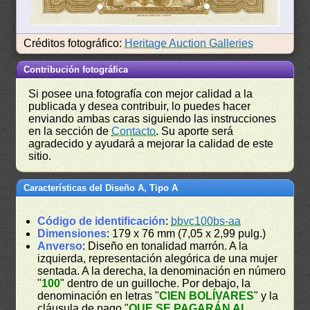
Créditos fotográfico:
Heritage Auction Galleries
Contribución fotográfica
Si posee una fotografía con mejor calidad a la
publicada y desea contribuir, lo puedes hacer
enviando ambas caras siguiendo las instrucciones
en la sección de
Contacto
. Su aporte será
agradecido y ayudará a mejorar la calidad de este
sitio.
Características del Diseño A, Tipo A
Código de identificación
:
bbvc100bs-aa
Dimensiones
: 179 x 76 mm (7,05 x 2,99 pulg.)
Anverso
: Diseño en tonalidad marrón. A la
izquierda, representación alegórica de una mujer
sentada. A la derecha, la denominación en número
"
100
" dentro de un guilloche. Por debajo, la
denominación en letras "
CIEN BOLÍVARES
" y la
cláusula de pago "
QUE SE PAGARÁN AL