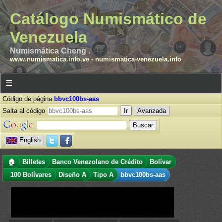
Catálogo Numismático de
Venezuela
Numismática Cheng .
www.numismatica.info.ve
-
numismatica-venezuela.info
☰
Código de página
bbvc100bs-aas
Salta al código
Avanzada
English
🏠
Billetes
Banco Venezolano de Crédito
Bolívar
100 Bolívares
Diseño A
Tipo A
bbvc100bs-aas