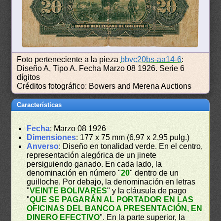
Foto perteneciente a la pieza
bbvc20bs-aa14-6
:
Diseño A, Tipo A. Fecha Marzo 08 1926. Serie 6
dígitos
Créditos fotográfico: Bowers and Merena Auctions
Características
Fecha
: Marzo 08 1926
Dimensiones
: 177 x 75 mm (6,97 x 2,95 pulg.)
Anverso
: Diseño en tonalidad verde. En el centro,
representación alegórica de un jinete
persiguiendo ganado. En cada lado, la
denominación en número "
20
" dentro de un
guilloche. Por debajo, la denominación en letras
"
VEINTE BOLIVARES
" y la cláusula de pago
"
QUE SE PAGARÁN AL PORTADOR EN LAS
OFICINAS DEL BANCO A PRESENTACIÓN, EN
DINERO EFECTIVO
". En la parte superior, la