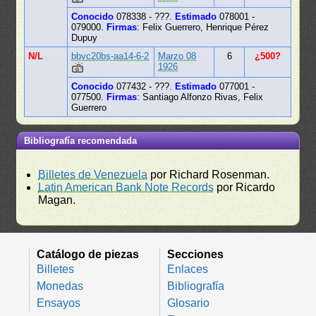
Conocido
078338 - ???.
Estimado
078001 -
079000.
Firmas
: Felix Guerrero, Henrique Pérez
Dupuy
N/L
bbvc20bs-aa14-6-2
Marzo 08
6
¿500?
1926
Conocido
077432 - ???.
Estimado
077001 -
077500.
Firmas
: Santiago Alfonzo Rivas, Felix
Guerrero
Bibliografía recomendada
Billetes de Venezuela
por Richard Rosenman.
Latin American Bank Note Records
por Ricardo
Magan.
Catálogo de piezas
Secciones
Billetes
Enlaces
Monedas
Bibliografía
Ensayos
Glosario