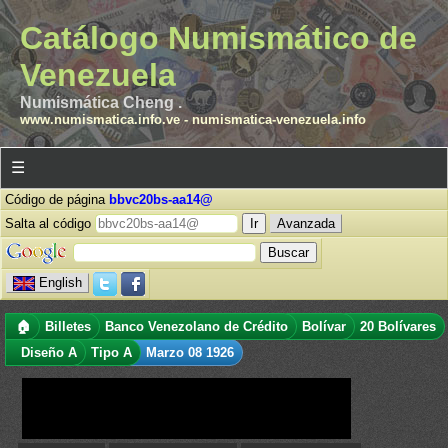
Catálogo Numismático de
Venezuela
Numismática Cheng .
www.numismatica.info.ve
-
numismatica-venezuela.info
☰
Código de página
bbvc20bs-aa14@
Salta al código
Avanzada
English
🏠
Billetes
Banco Venezolano de Crédito
Bolívar
20 Bolívares
Diseño A
Tipo A
Marzo 08 1926