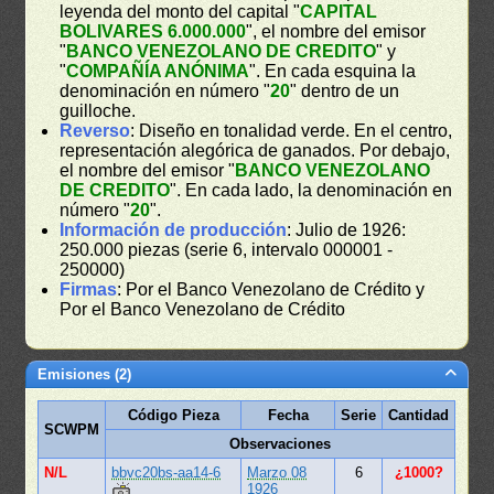
leyenda del monto del capital "
CAPITAL
BOLIVARES 6.000.000
", el nombre del emisor
"
BANCO VENEZOLANO DE CREDITO
" y
"
COMPAÑÍA ANÓNIMA
". En cada esquina la
denominación en número "
20
" dentro de un
guilloche.
Reverso
: Diseño en tonalidad verde. En el centro,
representación alegórica de ganados. Por debajo,
el nombre del emisor "
BANCO VENEZOLANO
DE CREDITO
". En cada lado, la denominación en
número "
20
".
Información de producción
: Julio de 1926:
250.000 piezas (serie 6, intervalo 000001 -
250000)
Firmas
: Por el Banco Venezolano de Crédito y
Por el Banco Venezolano de Crédito
Emisiones (2)
Código Pieza
Fecha
Serie
Cantidad
SCWPM
Observaciones
N/L
bbvc20bs-aa14-6
Marzo 08
6
¿1000?
1926