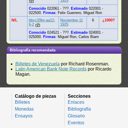
1925
Conocido
022061 - ???.
Estimado
022001 -
022500.
Firmas
: Felix Guerrero, Miguel Ron
N/L
bbvc20bs-aa12-
Noviembre 11
6
¿1000?
6-2
1925
Conocido
024521 - ???.
Estimado
024001 -
025000.
Firmas
: Miguel Ron, Carlos Biam
Bibliografía recomendada
Billetes de Venezuela
por Richard Rosenman.
Latin American Bank Note Records
por Ricardo
Magan.
Catálogo de piezas
Secciones
Billetes
Enlaces
Monedas
Bibliografía
Ensayos
Glosario
Eventos