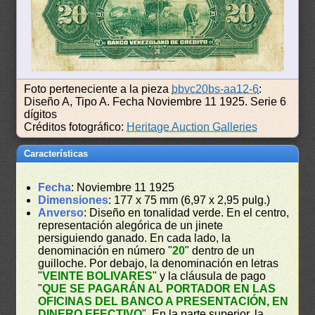
Foto perteneciente a la pieza
bbvc20bs-aa12-6
:
Diseño A, Tipo A. Fecha Noviembre 11 1925. Serie 6
dígitos
Créditos fotográfico:
Heritage Auction Galleries
Características
Fecha
: Noviembre 11 1925
Dimensiones
: 177 x 75 mm (6,97 x 2,95 pulg.)
Anverso
: Diseño en tonalidad verde. En el centro,
representación alegórica de un jinete
persiguiendo ganado. En cada lado, la
denominación en número "
20
" dentro de un
guilloche. Por debajo, la denominación en letras
"
VEINTE BOLIVARES
" y la cláusula de pago
"
QUE SE PAGARÁN AL PORTADOR EN LAS
OFICINAS DEL BANCO A PRESENTACIÓN, EN
DINERO EFECTIVO
". En la parte superior, la