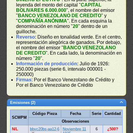
leyenda del monto del capital "
CAPITAL
BOLIVARES 6.000.000
", el nombre del emisor
"
BANCO VENEZOLANO DE CREDITO
" y
"
COMPAÑÍA ANÓNIMA
". En cada esquina la
denominación en número "
20
" dentro de un
guilloche.
Reverso
: Diseño en tonalidad verde. En el centro,
representación alegórica de ganados. Por debajo,
el nombre del emisor "
BANCO VENEZOLANO
DE CREDITO
". En cada lado, la denominación en
número "
20
".
Información de producción
: Julio de 1926:
250.000 piezas (serie 6, intervalo 000001 -
250000)
Firmas
: Por el Banco Venezolano de Crédito y
Por el Banco Venezolano de Crédito
Emisiones (2)
Código Pieza
Fecha
Serie
Cantidad
SCWPM
Observaciones
N/L
bbvc20bs-aa12-6
Noviembre 11
6
¿500?