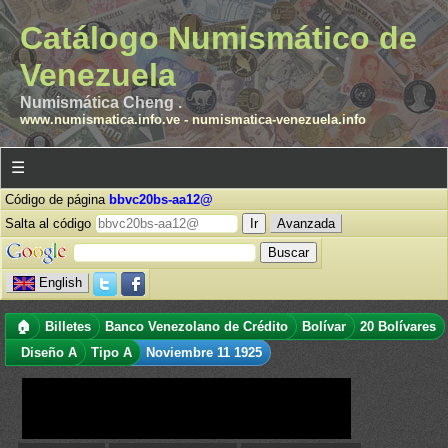
Catálogo Numismático de
Venezuela
Numismática Cheng .
www.numismatica.info.ve
-
numismatica-venezuela.info
☰
Código de página
bbvc20bs-aa12@
Salta al código
Avanzada
English
🏠
Billetes
Banco Venezolano de Crédito
Bolívar
20 Bolívares
Diseño A
Tipo A
Noviembre 11 1925