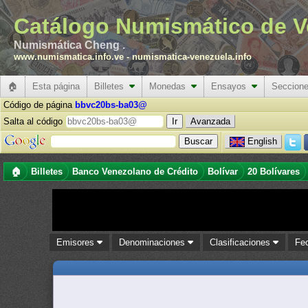
Catálogo Numismático de V
Numismática Cheng .
www.numismatica.info.ve
-
numismatica-venezuela.info
🏠
Esta página
Billetes
Monedas
Ensayos
Seccion
Código de página
bbvc20bs-ba03@
Salta al código
Avanzada
English
🏠
Billetes
Banco Venezolano de Crédito
Bolívar
20 Bolívares
Emisores
Denominaciones
Clasificaciones
Fe