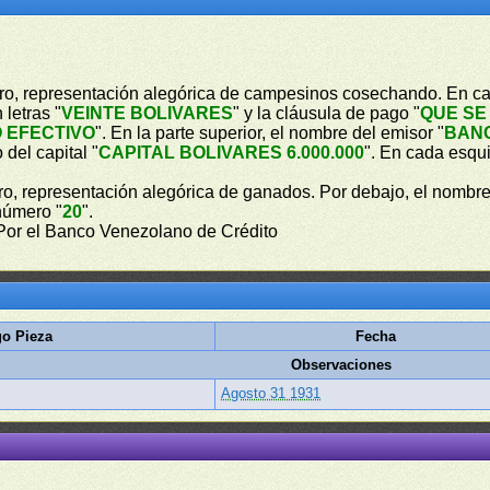
ntro, representación alegórica de campesinos cosechando. En c
letras "
VEINTE BOLIVARES
" y la cláusula de pago "
QUE SE
 EFECTIVO
". En la parte superior, el nombre del emisor "
BANC
 del capital "
CAPITAL BOLIVARES 6.000.000
". En cada esqu
tro, representación alegórica de ganados. Por debajo, el nombre
número "
20
".
 Por el Banco Venezolano de Crédito
o Pieza
Fecha
Observaciones
Agosto 31 1931