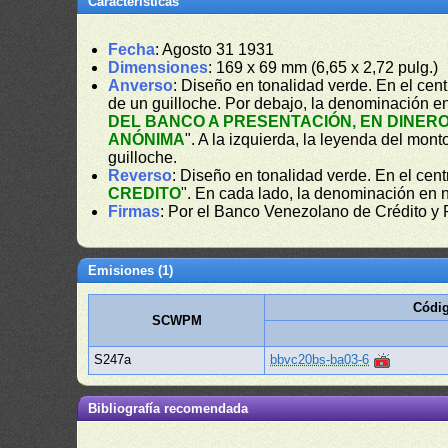
Características
Fecha
: Agosto 31 1931
Dimensiones
: 169 x 69 mm (6,65 x 2,72 pulg.)
Anverso
: Diseño en tonalidad verde. En el ce
de un guilloche. Por debajo, la denominación en 
DEL BANCO A PRESENTACIÓN, EN DINERO
ANÓNIMA
". A la izquierda, la leyenda del monto
guilloche.
Reverso
: Diseño en tonalidad verde. En el cen
CREDITO
". En cada lado, la denominación en 
Firmas
: Por el Banco Venezolano de Crédito y
Emisiones (1)
Códig
SCWPM
S247a
bbvc20bs-ba03-6
Bibliografía recomendada