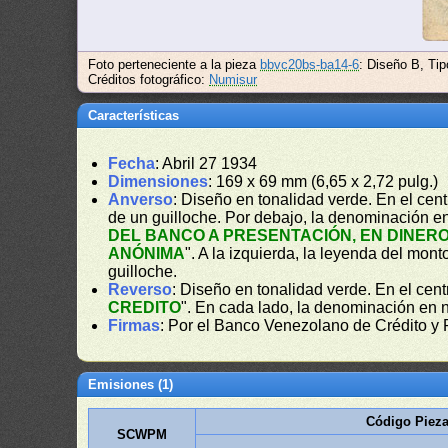
Foto perteneciente a la pieza
bbvc20bs-ba14-6
: Diseño B, Tip
Créditos fotográfico:
Numisur
Características
Fecha
: Abril 27 1934
Dimensiones
: 169 x 69 mm (6,65 x 2,72 pulg.)
Anverso
: Diseño en tonalidad verde. En el ce
de un guilloche. Por debajo, la denominación en 
DEL BANCO A PRESENTACIÓN, EN DINERO
ANÓNIMA
". A la izquierda, la leyenda del monto
guilloche.
Reverso
: Diseño en tonalidad verde. En el cen
CREDITO
". En cada lado, la denominación en 
Firmas
: Por el Banco Venezolano de Crédito y
Emisiones (1)
Código Piez
SCWPM