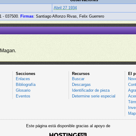
Abril 27 1934
 - 037500.
Firmas
: Santiago Alfonzo Rivas, Felix Guerrero
 Magan.
Secciones
Recursos
El p
Enlaces
Buscar
Nov
Bibliografía
Descargas
Cont
Glosario
Identificador de pieza
Agra
Eventos
Determine serie especial
Acer
Térm
Inve
Mapa
Este página está disponible gracias al apoyo de