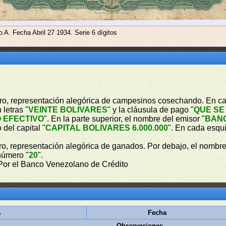
o A. Fecha Abril 27 1934. Serie 6 dígitos
ntro, representación alegórica de campesinos cosechando. En c
letras "
VEINTE BOLIVARES
" y la cláusula de pago "
QUE SE
 EFECTIVO
". En la parte superior, el nombre del emisor "
BANC
 del capital "
CAPITAL BOLIVARES 6.000.000
". En cada esqu
tro, representación alegórica de ganados. Por debajo, el nombre
número "
20
".
 Por el Banco Venezolano de Crédito
a
Fecha
Observaciones