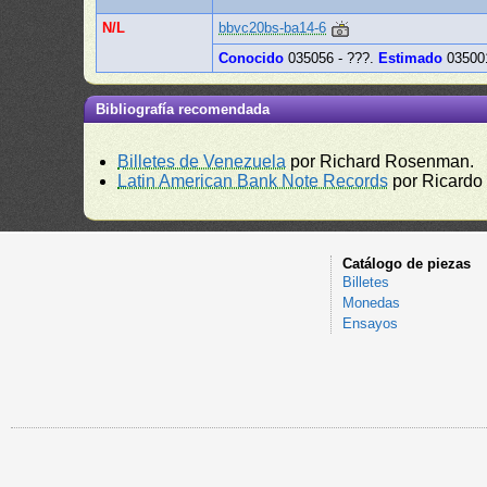
N/L
bbvc20bs-ba14-6
Conocido
035056 - ???.
Estimado
035001
Bibliografía recomendada
Billetes de Venezuela
por Richard Rosenman.
Latin American Bank Note Records
por Ricardo
Catálogo de piezas
Billetes
Monedas
Ensayos