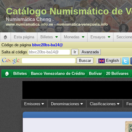
Catálogo Numismático de V
Numismática Cheng .
www.numismatica.info.ve
-
numismatica-venezuela.info
🏠
Esta página
Billetes
Monedas
Ensayos
Seccion
Código de página
bbvc20bs-ba14@
Salta al código
Avanzada
English
🏠
Billetes
Banco Venezolano de Crédito
Bolívar
20 Bolívares
Emisores
Denominaciones
Clasificaciones
Fe