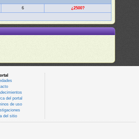
6
¿2500?
ortal
edades
acto
decimientos
ca del portal
inos de uso
stigaciones
 del sitio