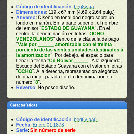
Código de identificación
:
beg8v-aa
Dimensiones
: 119 x 67 mm (4,69 x 2,64 pulg.)
Anverso
: Diseño en tonalidad negro sobre un
fondo en marrón. En la parte superior, el nombre
del emisor "
ESTADO DE GUAYANA
". En el
centro, la denominación en letras "
OCHO
VENEZOLANOS
" dentro de la cláusula de pago
"
Vale por ______ amortizable con el treinta
porciento de las veintes unidades destinados á
la amortizacion
". Por debajo, el espacio para
llenar la fecha "
Cd Bolivar _____
". A la izquierda,
Escudo del Estado Guayana con el valor en letras
"
OCHO
". A la derecha, representación alegórica
de una mujer parada con la denominación en
número "
8
".
Reverso
: No posee diseño.
Características
Código de identificación
:
beg8v-aa01
Fecha
:
Enero 01 1878
Serie
:
Sin número de serie