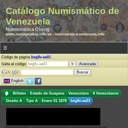
Catálogo Numismático de
Venezuela
Numismática Cheng .
www.numismatica.info.ve
-
numismatica-venezuela.info
☰
Código de página
beg8v-aa01
Salta al código
Avanzada
English
🏠
Billetes
Estado de Guayana
Venezolano
8 Venezolanos
Diseño A
Tipo A
Enero 01 1878
beg8v-aa01