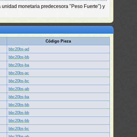
la unidad monetaria predecesora "Peso Fuerte") y
Código Pieza
bbc20bs-ad
bbc20bs-bb
bbc20bs-ba
bbc20bs-ac
bbc20bs-bc
bbc20bs-ab
bbc20bs-ba
bbc20bs-bb
bbc20bs-bb
bbc20bs-bb
bbc20bs-bc
bbc20bs-ab