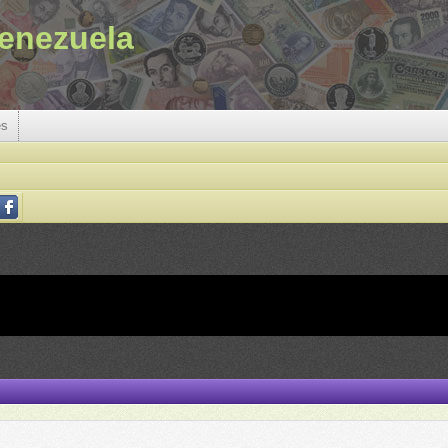
enezuela
es