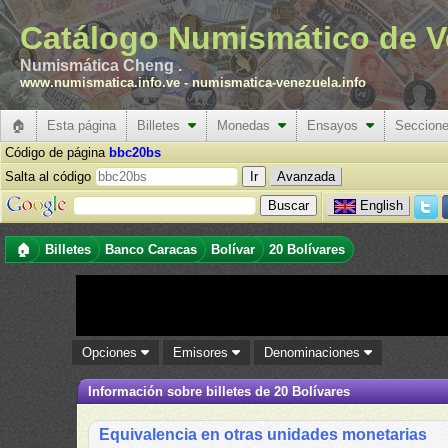
Catálogo Numismático de V
Numismática Cheng .
www.numismatica.info.ve
-
numismatica-venezuela.info
🏠
Esta página
Billetes
Monedas
Ensayos
Seccion
Código de página
bbc20bs
Salta al código
Avanzada
English
🏠
Billetes
Banco Caracas
Bolívar
20 Bolívares
Opciones
Emisores
Denominaciones
Información sobre billetes de 20 Bolívares
Equivalencia en otras unidades monetarias