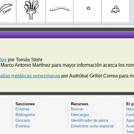
los
por Tomás Stohr
 Marco Antonio Martínez para mayor información acerca los no
llas metálicas venezolanas
por Asdrúbal Grillet Correa para 
Secciones
Recursos
El p
Enlaces
Buscar
Nov
Bibliografía
Descargas
Cont
Glosario
Identificador de pieza
Agra
Eventos
Determine serie especial
Acer
Térm