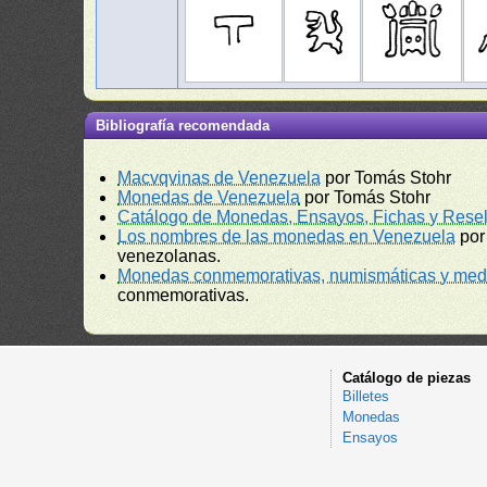
Bibliografía recomendada
Macvqvinas de Venezuela
por Tomás Stohr
Monedas de Venezuela
por Tomás Stohr
Catálogo de Monedas, Ensayos, Fichas y Resel
Los nombres de las monedas en Venezuela
por
venezolanas.
Monedas conmemorativas, numismáticas y meda
conmemorativas.
Catálogo de piezas
Billetes
Monedas
Ensayos