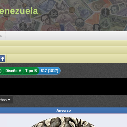
enezuela
es
)
Diseño A
Tipo B
817 (1817)
chas
Anverso