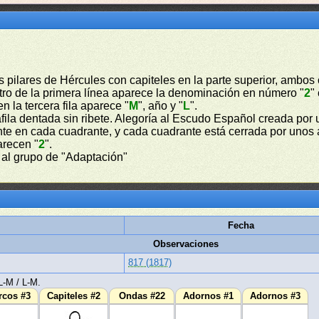
 pilares de Hércules con capiteles en la parte superior, ambos 
entro de la primera línea aparece la denominación en número "
2
"
n la tercera fila aparece "
M
", año y "
L
".
fila dentada sin ribete. Alegoría al Escudo Español creada por
e en cada cuadrante, y cada cuadrante está cerrada por unos ar
arecen "
2
".
al grupo de "Adaptación"
Fecha
Observaciones
817 (1817)
L-M / L-M.
rcos #3
Capiteles #2
Ondas #22
Adornos #1
Adornos #3