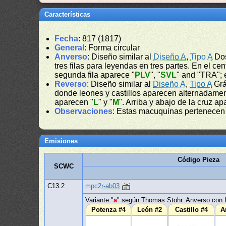
Características
Fecha
: 817 (1817)
General
: Forma circular
Anverso
: Diseño similar al
Diseño A
,
Tipo A
Dos
tres filas para leyendas en tres partes. En el c
segunda fila aparece "
PLV
", "
SVL
" and "TRA"; e
Reverso
: Diseño similar al
Diseño A
,
Tipo A
Grá
donde leones y castillos aparecen alternadament
aparecen "
L
" y "
M
". Arriba y abajo de la cruz ap
Observaciones
: Estas macuquinas pertenecen 
Emisiones
Código Pieza
SCWC
C13.2
mpc2r-ab03
Variante "
a
" según Thomas Stohr. Anverso con 
Potenza #4
León #2
Castillo #4
A