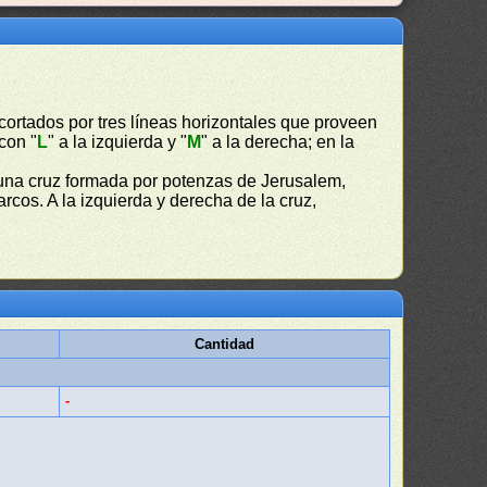
cortados por tres líneas horizontales que proveen
 con "
L
" a la izquierda y "
M
" a la derecha; en la
 una cruz formada por potenzas de Jerusalem,
cos. A la izquierda y derecha de la cruz,
Cantidad
-