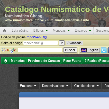
Catálogo Numismático de V
Numismática Cheng .
www.numismatica.info.ve
-
numismatica-venezuela.info
🏠
Esta página
Billetes
Monedas
Ensayos
Seccion
Código de página
mpc2r-ab03@
Salta al código
Avanzada
English
🏠
Monedas
Provincia de Caracas
Peso Fuerte
2 Reales (Peseta
Emisores
Denominaciones
Clasificaciones
Fe