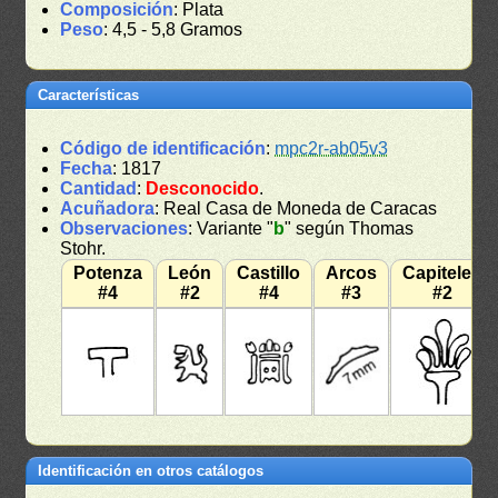
Composición
: Plata
Peso
: 4,5 - 5,8 Gramos
Características
Código de identificación
:
mpc2r-ab05v3
Fecha
: 1817
Cantidad
:
Desconocido
.
Acuñadora
: Real Casa de Moneda de Caracas
Observaciones
: Variante "
b
" según Thomas
Stohr.
Potenza
León
Castillo
Arcos
Capiteles
#4
#2
#4
#3
#2
Identificación en otros catálogos