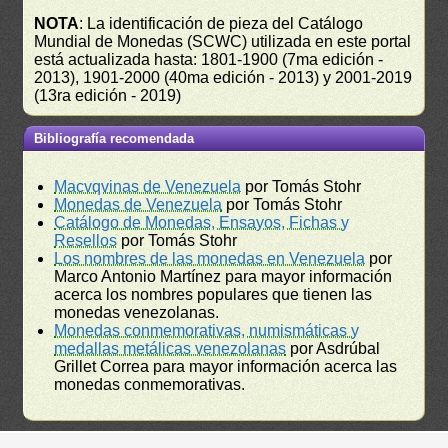
NOTA
: La identificación de pieza del Catálogo
Mundial de Monedas (SCWC) utilizada en este portal
está actualizada hasta: 1801-1900 (7ma edición -
2013), 1901-2000 (40ma edición - 2013) y 2001-2019
(13ra edición - 2019)
Bibliografía recomendada
Macvqvinas de Venezuela
por Tomás Stohr
Monedas de Venezuela
por Tomás Stohr
Catálogo de Monedas, Ensayos, Fichas y
Resellos
por Tomás Stohr
Los nombres de las monedas en Venezuela
por
Marco Antonio Martínez para mayor información
acerca los nombres populares que tienen las
monedas venezolanas.
Monedas conmemorativas, numismáticas y
medallas metálicas venezolanas
por Asdrúbal
Grillet Correa para mayor información acerca las
monedas conmemorativas.