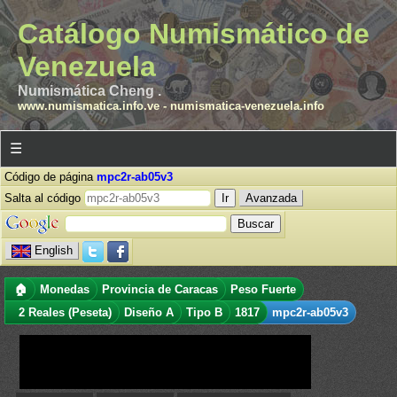
Catálogo Numismático de
Venezuela
Numismática Cheng .
www.numismatica.info.ve
-
numismatica-venezuela.info
☰
Código de página
mpc2r-ab05v3
Salta al código
Avanzada
English
🏠
Monedas
Provincia de Caracas
Peso Fuerte
2 Reales (Peseta)
Diseño A
Tipo B
1817
mpc2r-ab05v3