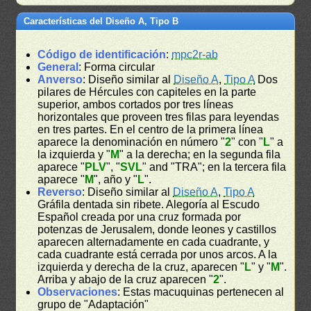
Características del Diseño A, Tipo B
Código de identificación
:
mpc2r-ab
General
: Forma circular
Anverso
: Diseño similar al
Diseño A
,
Tipo A
Dos
pilares de Hércules con capiteles en la parte
superior, ambos cortados por tres líneas
horizontales que proveen tres filas para leyendas
en tres partes. En el centro de la primera línea
aparece la denominación en número "
2
" con "
L
" a
la izquierda y "
M
" a la derecha; en la segunda fila
aparece "
PLV
", "
SVL
" and "TRA"; en la tercera fila
aparece "
M
", año y "
L
".
Reverso
: Diseño similar al
Diseño A
,
Tipo A
Gráfila dentada sin ribete. Alegoría al Escudo
Español creada por una cruz formada por
potenzas de Jerusalem, donde leones y castillos
aparecen alternadamente en cada cuadrante, y
cada cuadrante está cerrada por unos arcos. A la
izquierda y derecha de la cruz, aparecen "
L
" y "
M
".
Arriba y abajo de la cruz aparecen "
2
".
Observaciones
: Estas macuquinas pertenecen al
grupo de "Adaptación"