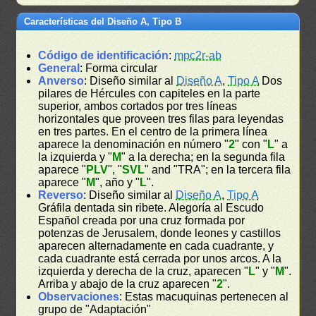
Características del Diseño A, Tipo B
Código de identificación
:
mpc2r-ab
General
: Forma circular
Anverso
: Diseño similar al
Diseño A
,
Tipo A
Dos
pilares de Hércules con capiteles en la parte
superior, ambos cortados por tres líneas
horizontales que proveen tres filas para leyendas
en tres partes. En el centro de la primera línea
aparece la denominación en número "
2
" con "
L
" a
la izquierda y "
M
" a la derecha; en la segunda fila
aparece "
PLV
", "
SVL
" and "TRA"; en la tercera fila
aparece "
M
", año y "
L
".
Reverso
: Diseño similar al
Diseño A
,
Tipo A
Gráfila dentada sin ribete. Alegoría al Escudo
Español creada por una cruz formada por
potenzas de Jerusalem, donde leones y castillos
aparecen alternadamente en cada cuadrante, y
cada cuadrante está cerrada por unos arcos. A la
izquierda y derecha de la cruz, aparecen "
L
" y "
M
".
Arriba y abajo de la cruz aparecen "
2
".
Observaciones
: Estas macuquinas pertenecen al
grupo de "Adaptación"