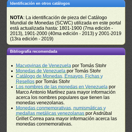
Identificación en otros catálogos
NOTA
: La identificación de pieza del Catálogo
Mundial de Monedas (SCWC) utilizada en este portal
está actualizada hasta: 1801-1900 (7ma edición -
2013), 1901-2000 (40ma edición - 2013) y 2001-2019
(13ra edición - 2019)
Bibliografía recomendada
Macvqvinas de Venezuela
por Tomás Stohr
Monedas de Venezuela
por Tomás Stohr
Catálogo de Monedas, Ensayos, Fichas y
Resellos
por Tomás Stohr
Los nombres de las monedas en Venezuela
por
Marco Antonio Martínez para mayor información
acerca los nombres populares que tienen las
monedas venezolanas.
Monedas conmemorativas, numismáticas y
medallas metálicas venezolanas
por Asdrúbal
Grillet Correa para mayor información acerca las
monedas conmemorativas.