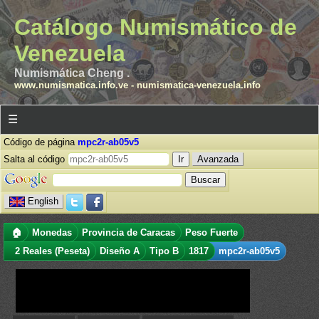
Catálogo Numismático de
Venezuela
Numismática Cheng .
www.numismatica.info.ve
-
numismatica-venezuela.info
☰
Código de página
mpc2r-ab05v5
Salta al código
Avanzada
English
🏠
Monedas
Provincia de Caracas
Peso Fuerte
2 Reales (Peseta)
Diseño A
Tipo B
1817
mpc2r-ab05v5