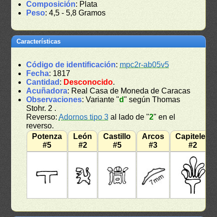
Composición
: Plata
Peso
: 4,5 - 5,8 Gramos
Características
Código de identificación
:
mpc2r-ab05v5
Fecha
: 1817
Cantidad
:
Desconocido
.
Acuñadora
: Real Casa de Moneda de Caracas
Observaciones
: Variante "
d
" según Thomas
Stohr. 2 .
Reverso:
Adornos tipo 3
al lado de "
2
" en el
reverso.
Potenza
León
Castillo
Arcos
Capiteles
#5
#2
#5
#3
#2