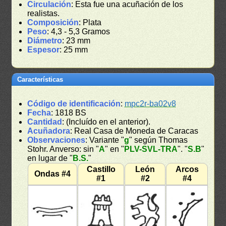
Circulación
: Esta fue una acuñación de los
realistas.
Composición
: Plata
Peso
: 4,3 - 5,3 Gramos
Diámetro
: 23 mm
Espesor
: 25 mm
Características
Código de identificación
:
mpc2r-ba02v8
Fecha
: 1818 BS
Cantidad
: (Incluído en el anterior).
Acuñadora
: Real Casa de Moneda de Caracas
Observaciones
: Variante "
g
" según Thomas
Stohr. Anverso: sin "
A
" en "
PLV-SVL-TRA
". "
S.B
"
en lugar de "
B.S.
"
Castillo
León
Arcos
Ondas #4
#1
#2
#4