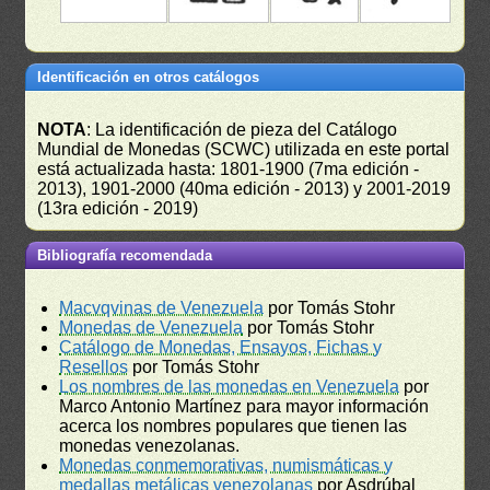
Identificación en otros catálogos
NOTA
: La identificación de pieza del Catálogo
Mundial de Monedas (SCWC) utilizada en este portal
está actualizada hasta: 1801-1900 (7ma edición -
2013), 1901-2000 (40ma edición - 2013) y 2001-2019
(13ra edición - 2019)
Bibliografía recomendada
Macvqvinas de Venezuela
por Tomás Stohr
Monedas de Venezuela
por Tomás Stohr
Catálogo de Monedas, Ensayos, Fichas y
Resellos
por Tomás Stohr
Los nombres de las monedas en Venezuela
por
Marco Antonio Martínez para mayor información
acerca los nombres populares que tienen las
monedas venezolanas.
Monedas conmemorativas, numismáticas y
medallas metálicas venezolanas
por Asdrúbal