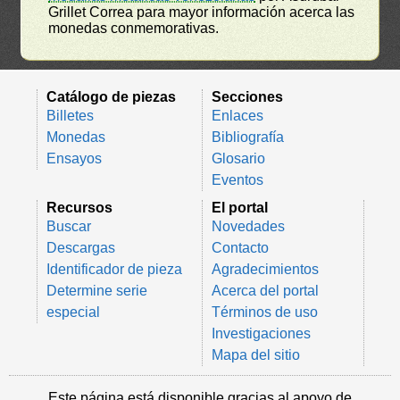
Grillet Correa para mayor información acerca las
monedas conmemorativas.
Catálogo de piezas
Secciones
Billetes
Enlaces
Monedas
Bibliografía
Ensayos
Glosario
Eventos
Recursos
El portal
Buscar
Novedades
Descargas
Contacto
Identificador de pieza
Agradecimientos
Determine serie
Acerca del portal
especial
Términos de uso
Investigaciones
Mapa del sitio
Este página está disponible gracias al apoyo de