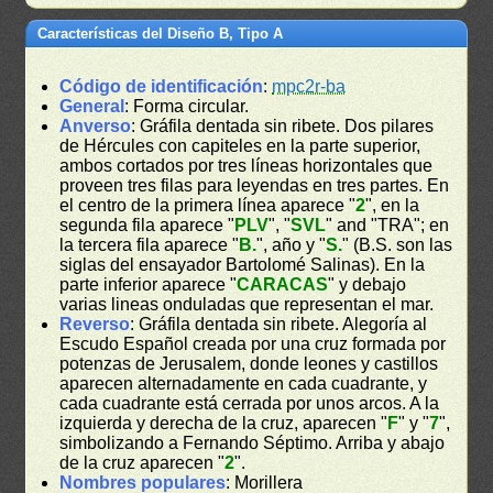
Características del Diseño B, Tipo A
Código de identificación
:
mpc2r-ba
General
: Forma circular.
Anverso
: Gráfila dentada sin ribete. Dos pilares
de Hércules con capiteles en la parte superior,
ambos cortados por tres líneas horizontales que
proveen tres filas para leyendas en tres partes. En
el centro de la primera línea aparece "
2
", en la
segunda fila aparece "
PLV
", "
SVL
" and "TRA"; en
la tercera fila aparece "
B.
", año y "
S.
" (B.S. son las
siglas del ensayador Bartolomé Salinas). En la
parte inferior aparece "
CARACAS
" y debajo
varias lineas onduladas que representan el mar.
Reverso
: Gráfila dentada sin ribete. Alegoría al
Escudo Español creada por una cruz formada por
potenzas de Jerusalem, donde leones y castillos
aparecen alternadamente en cada cuadrante, y
cada cuadrante está cerrada por unos arcos. A la
izquierda y derecha de la cruz, aparecen "
F
" y "
7
",
simbolizando a Fernando Séptimo. Arriba y abajo
de la cruz aparecen "
2
".
Nombres populares
: Morillera