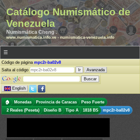
Catálogo Numismático de
Venezuela
Numismática Cheng .
www.numismatica.info.ve
-
numismatica-venezuela.info
☰
Código de página
mpc2r-ba02v8
Salta al código
Avanzada
English
🏠
Monedas
Provincia de Caracas
Peso Fuerte
2 Reales (Peseta)
Diseño B
Tipo A
1818 BS
mpc2r-ba02v8