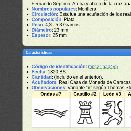
Fernando Séptimo. Arriba y abajo de la cruz ap
Nombres populares
: Morillera
Circulación
: Esta fue una acuñación de los real
Composición
: Plata
Peso
: 4,3 - 5,3 Gramos
Diámetro
: 23 mm
Espesor
: 25 mm
Características
Código de identificación
:
mpc2r-ba04v5
Fecha
: 1820 BS
Cantidad
: (Incluído en el anterior).
Acuñadora
: Real Casa de Moneda de Caracas
Observaciones
: Variante "
e
" según Thomas Stoh
Ondas #7
Castillo #2
León #3
A