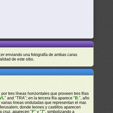
hacer enviando una fotografía de ambas caras
lidad de este sitio.
 por tres líneas horizontales que proveen tres filas
VL
" and "TRA"; en la tercera fila aparece "
B.
", año
o varias lineas onduladas que representan el mar.
 Jerusalem, donde leones y castillos aparecen
a cruz, aparecen "
F
" y "
7
", simbolizando a