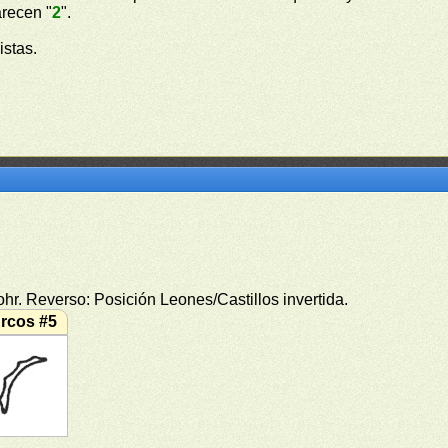
arecen "
2
".
istas.
r. Reverso: Posición Leones/Castillos invertida.
rcos #5