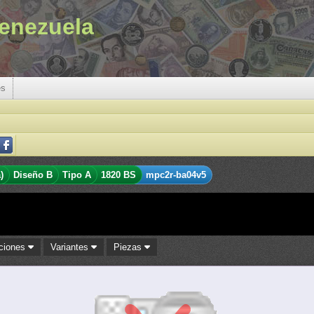
enezuela
es
)
Diseño B
Tipo A
1820 BS
mpc2r-ba04v5
aciones
Variantes
Piezas