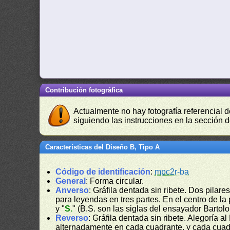
Contribución fotográfica
Actualmente no hay fotografía referencial 
siguiendo las instrucciones en la sección 
Características del Diseño B, Tipo A
Código de identificación
:
mpc2r-ba
General
: Forma circular.
Anverso
: Gráfila dentada sin ribete. Dos pilar
para leyendas en tres partes. En el centro de la
y "
S.
" (B.S. son las siglas del ensayador Bartolo
Reverso
: Gráfila dentada sin ribete. Alegoría
alternadamente en cada cuadrante, y cada cuadra