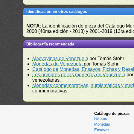
Identificación en otros catálogos
NOTA
: La identificación de pieza del Catálogo M
2000 (40ma edición - 2013) y 2001-2019 (13ra edic
Bibliografía recomendada
Macvqvinas de Venezuela
por Tomás Stohr
Monedas de Venezuela
por Tomás Stohr
Catálogo de Monedas, Ensayos, Fichas y Resel
Los nombres de las monedas en Venezuela
por
venezolanas.
Monedas conmemorativas, numismáticas y meda
conmemorativas.
Catálogo de piezas
Billetes
Monedas
Ensayos