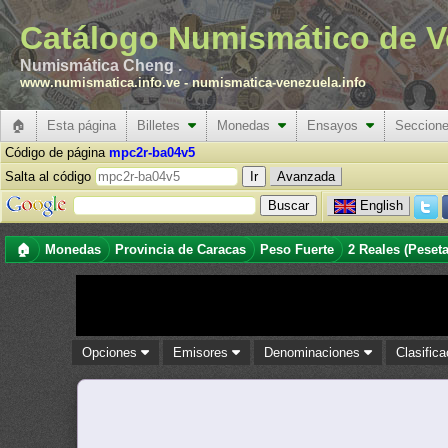
Catálogo Numismático de V
Numismática Cheng .
www.numismatica.info.ve
-
numismatica-venezuela.info
🏠
Esta página
Billetes
Monedas
Ensayos
Seccion
Código de página
mpc2r-ba04v5
Salta al código
Avanzada
English
🏠
Monedas
Provincia de Caracas
Peso Fuerte
2 Reales (Peseta
Opciones
Emisores
Denominaciones
Clasific