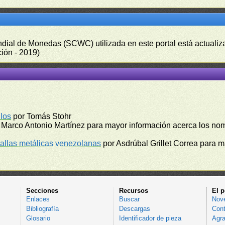
undial de Monedas (SCWC) utilizada en este portal está actuali
ión - 2019)
los
por Tomás Stohr
 Marco Antonio Martínez para mayor información acerca los no
llas metálicas venezolanas
por Asdrúbal Grillet Correa para 
Secciones
Recursos
El p
Enlaces
Buscar
Nov
Bibliografía
Descargas
Cont
Glosario
Identificador de pieza
Agra