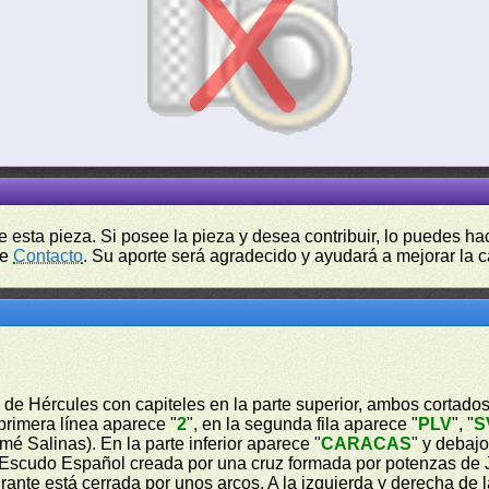
de esta pieza. Si posee la pieza y desea contribuir, lo puedes 
de
Contacto
. Su aporte será agradecido y ayudará a mejorar la ca
es de Hércules con capiteles en la parte superior, ambos cortados
 primera línea aparece "
2
", en la segunda fila aparece "
PLV
", "
S
mé Salinas). En la parte inferior aparece "
CARACAS
" y debaj
 al Escudo Español creada por una cruz formada por potenzas de
nte está cerrada por unos arcos. A la izquierda y derecha de l