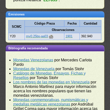
Emisiones
Código Pieza
Fecha
Cantidad
SCWC
Observaciones
Y20
mv0.25bs-aa03
1901
392.940
Bibliografía recomendada
Monedas Venezolanas
por Mercedes Carlota
Pardo
Monedas de Venezuela
por Tomás Stohr
Catálogo de Monedas, Ensayos, Fichas y
Resellos
por Tomás Stohr
Los nombres de las monedas en Venezuela
por
Marco Antonio Martínez para mayor información
acerca los nombres populares que tienen las
monedas venezolanas.
Monedas conmemorativas, numismáticas y
medallas metálicas venezolanas
por Asdrúbal
Grillet Correa para mayor información acerca las