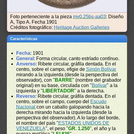
Foto perteneciente a la pieza
mv0.25bs-aa03
: Diseño
A, Tipo A. Fecha 1901
Créditos fotográfico:
Heritage Auction Galleries
Características
Fecha
: 1901
General
: Forma circular, canto estríado contínuo.
Anverso
: Ribete circular, gráfila dentada. En el
centro, sobre el campo, efigie de
Simón Bolívar
mirando a la izquierda (desde la perspectiva del
observador), con "
BARRE
" (nombre del grabador
original) en su base, circulada con "
Bolívar
" a la
izquierda y "
LIBERTADOR
" a la derecha.
Reverso
: Ribete circular, gráfila dentada. En el
centro, sobre el campo, cuerpo del
Escudo
Nacional
con un caballo galopando hacia la
derecha mirando hacia la izquierda (desde la
perspectiva del observador). A lo largo del borde,
el nombre del país "
ESTADOS UNIDOS DE
VENEZUELA
", el peso "
GR. 1.250
", el año y la
pureza metálica "
LEI 835
".