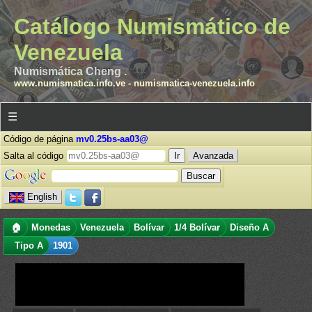
Catálogo Numismático de
Venezuela
Numismática Cheng .
www.numismatica.info.ve
-
numismatica-venezuela.info
☰
Código de página
mv0.25bs-aa03@
Salta al código
Avanzada
English
🏠
Monedas
Venezuela
Bolívar
1/4 Bolívar
Diseño A
Tipo A
1901