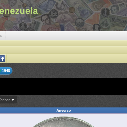
enezuela
es
1948
Fechas
Anverso