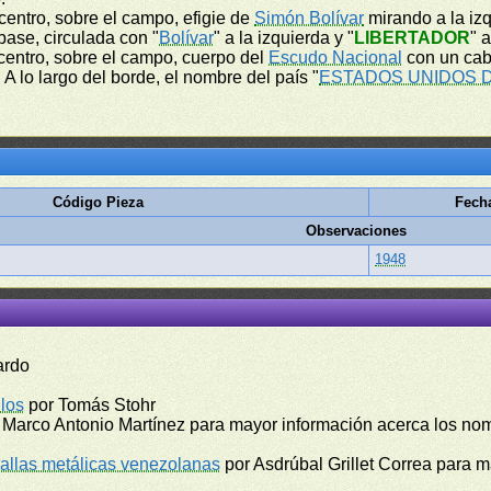
l centro, sobre el campo, efigie de
Simón Bolívar
mirando a la izq
base, circulada con "
Bolívar
" a la izquierda y "
LIBERTADOR
" 
l centro, sobre el campo, cuerpo del
Escudo Nacional
con un cab
A lo largo del borde, el nombre del país "
ESTADOS UNIDOS 
Código Pieza
Fech
Observaciones
1948
ardo
los
por Tomás Stohr
 Marco Antonio Martínez para mayor información acerca los no
llas metálicas venezolanas
por Asdrúbal Grillet Correa para 