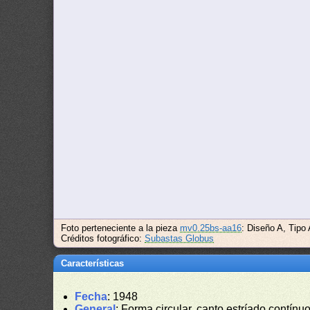
Foto perteneciente a la pieza
mv0.25bs-aa16
: Diseño A, Tipo
Créditos fotográfico:
Subastas Globus
Características
Fecha
: 1948
General
: Forma circular, canto estríado contínuo