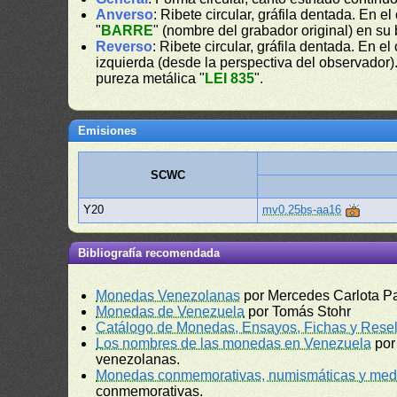
Anverso
: Ribete circular, gráfila dentada. En e
"
BARRE
" (nombre del grabador original) en su 
Reverso
: Ribete circular, gráfila dentada. En e
izquierda (desde la perspectiva del observador). 
pureza metálica "
LEI 835
".
Emisiones
SCWC
Y20
mv0.25bs-aa16
Bibliografía recomendada
Monedas Venezolanas
por Mercedes Carlota P
Monedas de Venezuela
por Tomás Stohr
Catálogo de Monedas, Ensayos, Fichas y Resel
Los nombres de las monedas en Venezuela
por
venezolanas.
Monedas conmemorativas, numismáticas y meda
conmemorativas.