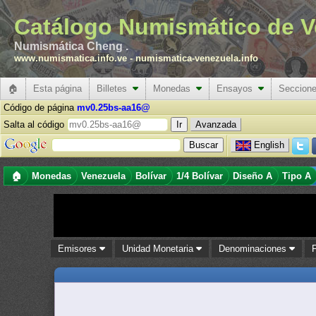
Catálogo Numismático de V
Numismática Cheng .
www.numismatica.info.ve
-
numismatica-venezuela.info
🏠
Esta página
Billetes
Monedas
Ensayos
Seccion
Código de página
mv0.25bs-aa16@
Salta al código
Avanzada
English
🏠
Monedas
Venezuela
Bolívar
1/4 Bolívar
Diseño A
Tipo A
Emisores
Unidad Monetaria
Denominaciones