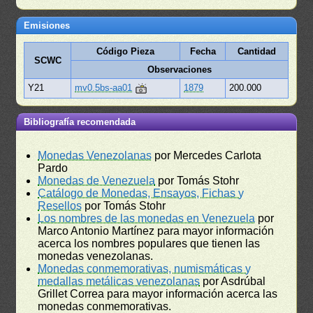
Emisiones
Código Pieza
Fecha
Cantidad
SCWC
Observaciones
Y21
mv0.5bs-aa01
1879
200.000
Bibliografía recomendada
Monedas Venezolanas
por Mercedes Carlota
Pardo
Monedas de Venezuela
por Tomás Stohr
Catálogo de Monedas, Ensayos, Fichas y
Resellos
por Tomás Stohr
Los nombres de las monedas en Venezuela
por
Marco Antonio Martínez para mayor información
acerca los nombres populares que tienen las
monedas venezolanas.
Monedas conmemorativas, numismáticas y
medallas metálicas venezolanas
por Asdrúbal
Grillet Correa para mayor información acerca las
monedas conmemorativas.