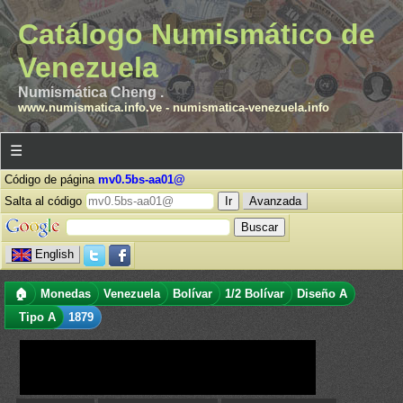
Catálogo Numismático de
Venezuela
Numismática Cheng .
www.numismatica.info.ve
-
numismatica-venezuela.info
☰
Código de página
mv0.5bs-aa01@
Salta al código
Avanzada
English
🏠
Monedas
Venezuela
Bolívar
1/2 Bolívar
Diseño A
Tipo A
1879