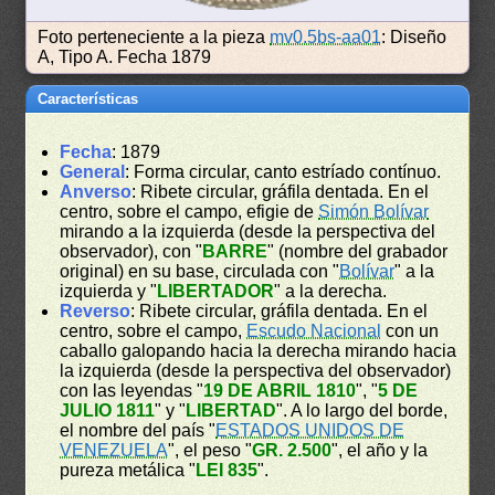
Foto perteneciente a la pieza
mv0.5bs-aa01
: Diseño
A, Tipo A. Fecha 1879
Características
Fecha
: 1879
General
: Forma circular, canto estríado contínuo.
Anverso
: Ribete circular, gráfila dentada. En el
centro, sobre el campo, efigie de
Simón Bolívar
mirando a la izquierda (desde la perspectiva del
observador), con "
BARRE
" (nombre del grabador
original) en su base, circulada con "
Bolívar
" a la
izquierda y "
LIBERTADOR
" a la derecha.
Reverso
: Ribete circular, gráfila dentada. En el
centro, sobre el campo,
Escudo Nacional
con un
caballo galopando hacia la derecha mirando hacia
la izquierda (desde la perspectiva del observador)
con las leyendas "
19 DE ABRIL 1810
", "
5 DE
JULIO 1811
" y "
LIBERTAD
". A lo largo del borde,
el nombre del país "
ESTADOS UNIDOS DE
VENEZUELA
", el peso "
GR. 2.500
", el año y la
pureza metálica "
LEI 835
".