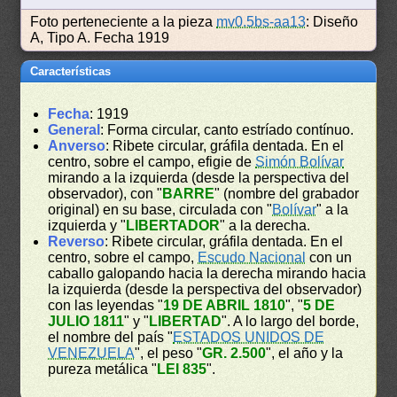
Foto perteneciente a la pieza
mv0.5bs-aa13
: Diseño
A, Tipo A. Fecha 1919
Características
Fecha
: 1919
General
: Forma circular, canto estríado contínuo.
Anverso
: Ribete circular, gráfila dentada. En el
centro, sobre el campo, efigie de
Simón Bolívar
mirando a la izquierda (desde la perspectiva del
observador), con "
BARRE
" (nombre del grabador
original) en su base, circulada con "
Bolívar
" a la
izquierda y "
LIBERTADOR
" a la derecha.
Reverso
: Ribete circular, gráfila dentada. En el
centro, sobre el campo,
Escudo Nacional
con un
caballo galopando hacia la derecha mirando hacia
la izquierda (desde la perspectiva del observador)
con las leyendas "
19 DE ABRIL 1810
", "
5 DE
JULIO 1811
" y "
LIBERTAD
". A lo largo del borde,
el nombre del país "
ESTADOS UNIDOS DE
VENEZUELA
", el peso "
GR. 2.500
", el año y la
pureza metálica "
LEI 835
".