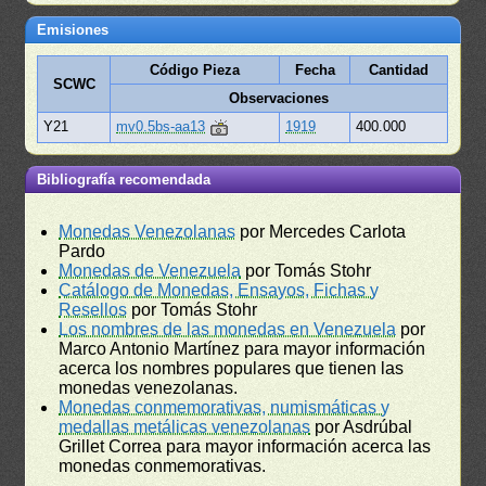
Emisiones
Código Pieza
Fecha
Cantidad
SCWC
Observaciones
Y21
mv0.5bs-aa13
1919
400.000
Bibliografía recomendada
Monedas Venezolanas
por Mercedes Carlota
Pardo
Monedas de Venezuela
por Tomás Stohr
Catálogo de Monedas, Ensayos, Fichas y
Resellos
por Tomás Stohr
Los nombres de las monedas en Venezuela
por
Marco Antonio Martínez para mayor información
acerca los nombres populares que tienen las
monedas venezolanas.
Monedas conmemorativas, numismáticas y
medallas metálicas venezolanas
por Asdrúbal
Grillet Correa para mayor información acerca las
monedas conmemorativas.