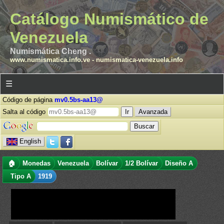
Catálogo Numismático de
Venezuela
Numismática Cheng .
www.numismatica.info.ve
-
numismatica-venezuela.info
☰
Código de página
mv0.5bs-aa13@
Salta al código
Avanzada
English
🏠
Monedas
Venezuela
Bolívar
1/2 Bolívar
Diseño A
Tipo A
1919