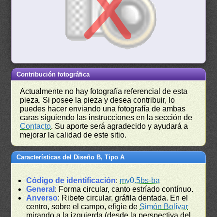
Contribución fotográfica
Actualmente no hay fotografía referencial de esta
pieza. Si posee la pieza y desea contribuir, lo
puedes hacer enviando una fotografía de ambas
caras siguiendo las instrucciones en la sección de
Contacto
. Su aporte será agradecido y ayudará a
mejorar la calidad de este sitio.
Características del Diseño B, Tipo A
Código de identificación
:
mv0.5bs-ba
General
: Forma circular, canto estríado contínuo.
Anverso
: Ribete circular, gráfila dentada. En el
centro, sobre el campo, efigie de
Simón Bolívar
mirando a la izquierda (desde la perspectiva del