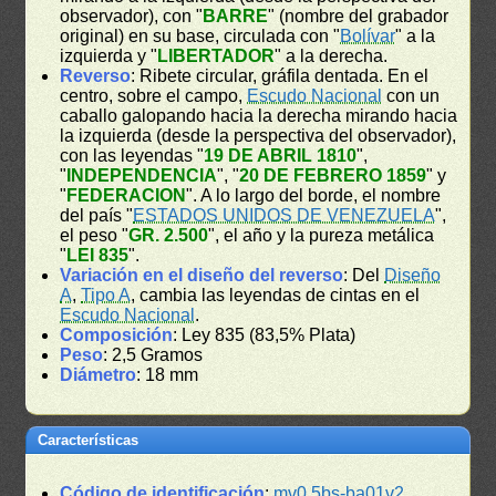
observador), con "
BARRE
" (nombre del grabador
original) en su base, circulada con "
Bolívar
" a la
izquierda y "
LIBERTADOR
" a la derecha.
Reverso
: Ribete circular, gráfila dentada. En el
centro, sobre el campo,
Escudo Nacional
con un
caballo galopando hacia la derecha mirando hacia
la izquierda (desde la perspectiva del observador),
con las leyendas "
19 DE ABRIL 1810
",
"
INDEPENDENCIA
", "
20 DE FEBRERO 1859
" y
"
FEDERACION
". A lo largo del borde, el nombre
del país "
ESTADOS UNIDOS DE VENEZUELA
",
el peso "
GR. 2.500
", el año y la pureza metálica
"
LEI 835
".
Variación en el diseño del reverso
: Del
Diseño
A
,
Tipo A
, cambia las leyendas de cintas en el
Escudo Nacional
.
Composición
: Ley 835 (83,5% Plata)
Peso
: 2,5 Gramos
Diámetro
: 18 mm
Características
Código de identificación
:
mv0.5bs-ba01v2