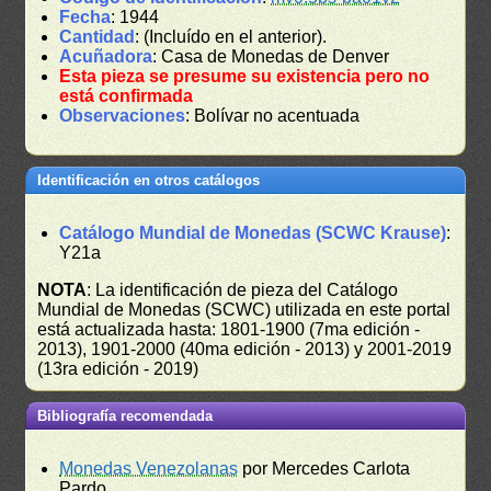
Fecha
: 1944
Cantidad
: (Incluído en el anterior).
Acuñadora
: Casa de Monedas de Denver
Esta pieza se presume su existencia pero no
está confirmada
Observaciones
: Bolívar no acentuada
Identificación en otros catálogos
Catálogo Mundial de Monedas (SCWC Krause)
:
Y21a
NOTA
: La identificación de pieza del Catálogo
Mundial de Monedas (SCWC) utilizada en este portal
está actualizada hasta: 1801-1900 (7ma edición -
2013), 1901-2000 (40ma edición - 2013) y 2001-2019
(13ra edición - 2019)
Bibliografía recomendada
Monedas Venezolanas
por Mercedes Carlota
Pardo