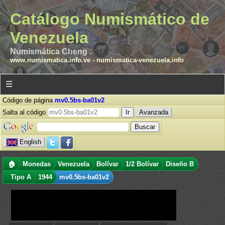
Catálogo Numismático de
Venezuela
Numismática Cheng .
www.numismatica.info.ve
-
numismatica-venezuela.info
☰
Código de página
mv0.5bs-ba01v2
Salta al código
Avanzada
English
🏠
Monedas
Venezuela
Bolívar
1/2 Bolívar
Diseño B
Tipo A
1944
mv0.5bs-ba01v2