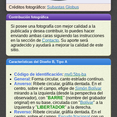
Créditos fotográfico:
Subastas Globus
Contribución fotográfica
Si posee una fotografía con mejor calidad a la
publicada y desea contribuir, lo puedes hacer
enviando ambas caras siguiendo las instrucciones
en la sección de
Contacto
. Su aporte será
agradecido y ayudará a mejorar la calidad de este
sitio.
Características del Diseño B, Tipo A
Código de identificación
:
mv0.5bs-ba
General
: Forma circular, canto estríado contínuo.
Anverso
: Ribete circular, gráfila dentada. En el
centro, sobre el campo, efigie de
Simón Bolívar
mirando a la izquierda (desde la perspectiva del
observador), con "
BARRE
" (nombre del grabador
original) en su base, circulada con "
Bolívar
" a la
izquierda y "
LIBERTADOR
" a la derecha.
Reverso
: Ribete circular, gráfila dentada. En el
centro, sobre el campo,
Escudo Nacional
con un