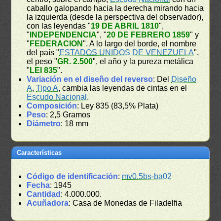
caballo galopando hacia la derecha mirando hacia
la izquierda (desde la perspectiva del observador),
con las leyendas "
19 DE ABRIL 1810
",
"
INDEPENDENCIA
", "
20 DE FEBRERO 1859
" y
"
FEDERACION
". A lo largo del borde, el nombre
del país "
ESTADOS UNIDOS DE VENEZUELA
",
el peso "
GR. 2.500
", el año y la pureza metálica
"
LEI 835
".
Variación en el diseño del reverso
: Del
Diseño
A
,
Tipo A
, cambia las leyendas de cintas en el
Escudo Nacional
.
Composición
: Ley 835 (83,5% Plata)
Peso
: 2,5 Gramos
Diámetro
: 18 mm
Características
Código de identificación
:
mv0.5bs-ba02
Fecha
: 1945
Cantidad
: 4.000.000.
Acuñadora
: Casa de Monedas de Filadelfia