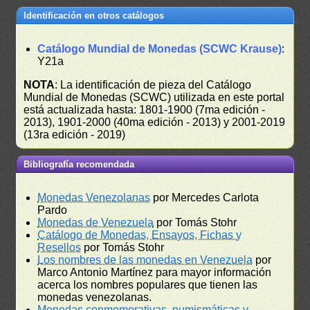
Identificación en otros catálogos
Catálogo Mundial de Monedas (SCWC Krause)
:
Y21a
NOTA
: La identificación de pieza del Catálogo
Mundial de Monedas (SCWC) utilizada en este portal
está actualizada hasta: 1801-1900 (7ma edición -
2013), 1901-2000 (40ma edición - 2013) y 2001-2019
(13ra edición - 2019)
Bibliografía recomendada
Monedas Venezolanas
por Mercedes Carlota
Pardo
Monedas de Venezuela
por Tomás Stohr
Catálogo de Monedas, Ensayos, Fichas y
Resellos
por Tomás Stohr
Los nombres de las monedas en Venezuela
por
Marco Antonio Martínez para mayor información
acerca los nombres populares que tienen las
monedas venezolanas.
Monedas conmemorativas, numismáticas y