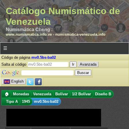
Catálogo Numismático de
Venezuela
Numismática Cheng .
www.numismatica.info.ve
-
numismatica-venezuela.info
☰
Código de página
mv0.5bs-ba02
Salta al código
Avanzada
English
🏠
Monedas
Venezuela
Bolívar
1/2 Bolívar
Diseño B
Tipo A
1945
mv0.5bs-ba02