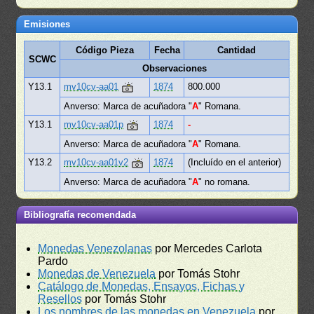
Emisiones
Código Pieza
Fecha
Cantidad
SCWC
Observaciones
Y13.1
mv10cv-aa01
1874
800.000
Anverso: Marca de acuñadora "
A
" Romana.
Y13.1
mv10cv-aa01p
1874
-
Anverso: Marca de acuñadora "
A
" Romana.
Y13.2
mv10cv-aa01v2
1874
(Incluído en el anterior)
Anverso: Marca de acuñadora "
A
" no romana.
Bibliografía recomendada
Monedas Venezolanas
por Mercedes Carlota
Pardo
Monedas de Venezuela
por Tomás Stohr
Catálogo de Monedas, Ensayos, Fichas y
Resellos
por Tomás Stohr
Los nombres de las monedas en Venezuela
por