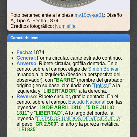
Foto perteneciente a la pieza
mv10cv-aa01
: Diseño
A, Tipo A. Fecha 1874
Créditos fotográfico:
Numisfila
Características
Fecha
: 1874
General
: Forma circular, canto estríado contínuo.
Anverso
: Ribete circular, gráfila dentada. En el
centro, sobre el campo, efigie de
Simón Bolívar
mirando a la izquierda (desde la perspectiva del
observador), con "
BARRE
" (nombre del grabador
original) en su base, circulada con "
Bolívar
" a la
izquierda y "
LIBERTADOR
" a la derecha.
Reverso
: Ribete circular, gráfila dentada. En el
centro, sobre el campo,
Escudo Nacional
con las
leyendas "
19 DE ABRIL 1810
", "
5 DE JULIO
1811
" y "
LIBERTAD
". A lo largo del borde, la
leyenda "
ESTADOS UNIDOS DE VENEZUELA
",
el peso "
GR 2.500
", el año y la pureza metálica
"
LEI 835
".