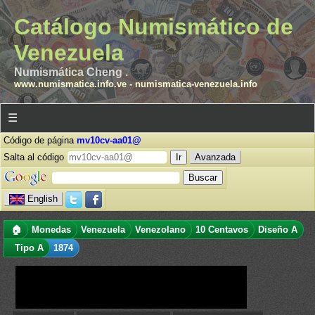
Catálogo Numismático de
Venezuela
Numismática Cheng .
www.numismatica.info.ve
-
numismatica-venezuela.info
☰
Código de página
mv10cv-aa01@
Salta al código
Avanzada
English
🏠
Monedas
Venezuela
Venezolano
10 Centavos
Diseño A
Tipo A
1874