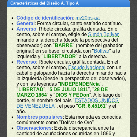
Características del Diseño A, Tipo A
Código de identificación
:
mv20bs-aa
General
: Forma circular, canto estríado contínuo.
Anverso
: Ribete circular, gráfila dentada. En el
centro, sobre el campo, efigie de
Simón Bolívar
mirando a la derecha (desde la perspectiva del
observador) con "
BARRE
" (nombre del grabador
original) en su base, circulada con "
Bolívar
" a la
izquierda y "
LIBERTADOR
" a la derecha.
Reverso
: Ribete circular, gráfila dentada. En el
centro, sobre el campo,
Escudo Nacional
con un
caballo galopando hacia la derecha mirando hacia
la izquierda (desde la perspectiva del observador),
y con las leyendas "
INDEPENDENcia
",
"
LIBERTAD
", "
5 DE JULIO 1811
", "
28 DE
MARZO 1864
" y "
DIOS Y FEDon
". A lo largo del
borde, el nombre del país "
ESTADOS UNIDOS
DE VENEZUELA
", el peso "
GR. 6,45161
" y el
año.
Nombres populares
: Esta moneda es conocida
comúnmente como "Bolívar de Oro"
Observaciones
: Existe discrepancia entre la
cantidad de acuñaciones ocurridas en 1886 y