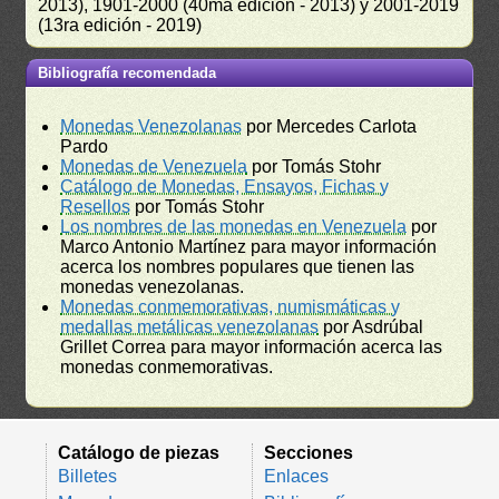
2013), 1901-2000 (40ma edición - 2013) y 2001-2019
(13ra edición - 2019)
Bibliografía recomendada
Monedas Venezolanas
por Mercedes Carlota
Pardo
Monedas de Venezuela
por Tomás Stohr
Catálogo de Monedas, Ensayos, Fichas y
Resellos
por Tomás Stohr
Los nombres de las monedas en Venezuela
por
Marco Antonio Martínez para mayor información
acerca los nombres populares que tienen las
monedas venezolanas.
Monedas conmemorativas, numismáticas y
medallas metálicas venezolanas
por Asdrúbal
Grillet Correa para mayor información acerca las
monedas conmemorativas.
Catálogo de piezas
Secciones
Billetes
Enlaces