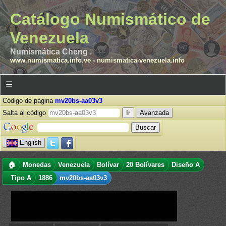
Catálogo Numismático de
Venezuela
Numismática Cheng .
www.numismatica.info.ve
-
numismatica-venezuela.info
☰
Código de página
mv20bs-aa03v3
Salta al código
Avanzada
English
🏠
Monedas
Venezuela
Bolívar
20 Bolívares
Diseño A
Tipo A
1886
mv20bs-aa03v3