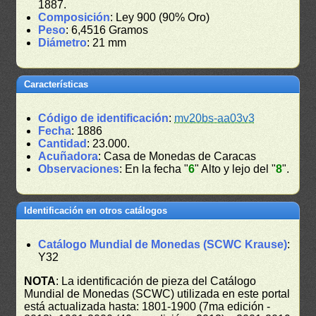
1887.
Composición
: Ley 900 (90% Oro)
Peso
: 6,4516 Gramos
Diámetro
: 21 mm
Características
Código de identificación
:
mv20bs-aa03v3
Fecha
: 1886
Cantidad
: 23.000.
Acuñadora
: Casa de Monedas de Caracas
Observaciones
: En la fecha "
6
" Alto y lejo del "
8
".
Identificación en otros catálogos
Catálogo Mundial de Monedas (SCWC Krause)
:
Y32
NOTA
: La identificación de pieza del Catálogo
Mundial de Monedas (SCWC) utilizada en este portal
está actualizada hasta: 1801-1900 (7ma edición -