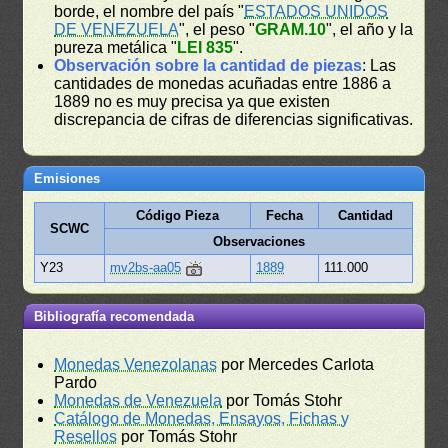
borde, el nombre del país "
ESTADOS UNIDOS
DE VENEZUELA
", el peso "
GRAM.10
", el año y la
pureza metálica "
LEI 835
".
Observación sobre la cantidad de piezas
: Las
cantidades de monedas acuñadas entre 1886 a
1889 no es muy precisa ya que existen
discrepancia de cifras de diferencias significativas.
Emisiones
Código Pieza
Fecha
Cantidad
SCWC
Observaciones
Y23
mv2bs-aa05
1889
111.000
Bibliografía recomendada
Monedas Venezolanas
por Mercedes Carlota
Pardo
Monedas de Venezuela
por Tomás Stohr
Catálogo de Monedas, Ensayos, Fichas y
Resellos
por Tomás Stohr