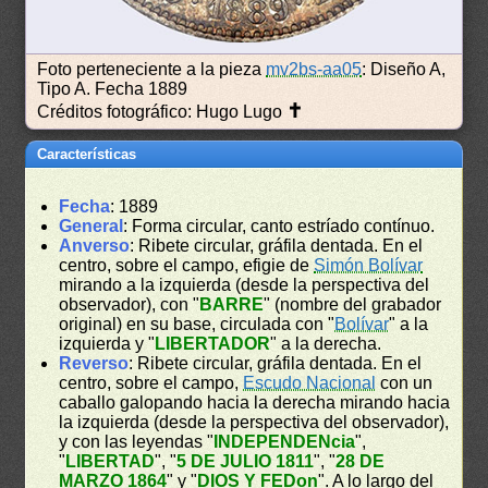
Foto perteneciente a la pieza
mv2bs-aa05
: Diseño A,
Tipo A. Fecha 1889
✝
Créditos fotográfico: Hugo Lugo
Características
Fecha
: 1889
General
: Forma circular, canto estríado contínuo.
Anverso
: Ribete circular, gráfila dentada. En el
centro, sobre el campo, efigie de
Simón Bolívar
mirando a la izquierda (desde la perspectiva del
observador), con "
BARRE
" (nombre del grabador
original) en su base, circulada con "
Bolívar
" a la
izquierda y "
LIBERTADOR
" a la derecha.
Reverso
: Ribete circular, gráfila dentada. En el
centro, sobre el campo,
Escudo Nacional
con un
caballo galopando hacia la derecha mirando hacia
la izquierda (desde la perspectiva del observador),
y con las leyendas "
INDEPENDENcia
",
"
LIBERTAD
", "
5 DE JULIO 1811
", "
28 DE
MARZO 1864
" y "
DIOS Y FEDon
". A lo largo del