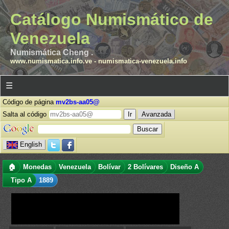
Catálogo Numismático de
Venezuela
Numismática Cheng .
www.numismatica.info.ve
-
numismatica-venezuela.info
☰
Código de página
mv2bs-aa05@
Salta al código
Avanzada
English
🏠
Monedas
Venezuela
Bolívar
2 Bolívares
Diseño A
Tipo A
1889