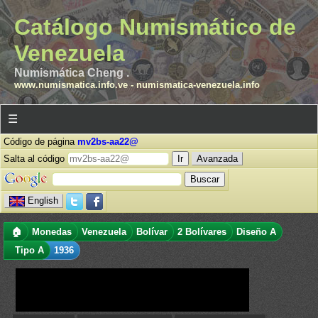
Catálogo Numismático de
Venezuela
Numismática Cheng .
www.numismatica.info.ve
-
numismatica-venezuela.info
☰
Código de página
mv2bs-aa22@
Salta al código
Avanzada
English
🏠
Monedas
Venezuela
Bolívar
2 Bolívares
Diseño A
Tipo A
1936