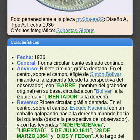
Foto perteneciente a la pieza
mv2bs-aa22
: Diseño A,
Tipo A. Fecha 1936
Créditos fotográfico:
Subastas Globus
Características
Fecha
: 1936
General
: Forma circular, canto estríado contínuo.
Anverso
: Ribete circular, gráfila dentada. En el
centro, sobre el campo, efigie de
Simón Bolívar
mirando a la izquierda (desde la perspectiva del
observador), con "
BARRE
" (nombre del grabador
original) en su base, circulada con "
Bolívar
" a la
izquierda y "
LIBERTADOR
" a la derecha.
Reverso
: Ribete circular, gráfila dentada. En el
centro, sobre el campo,
Escudo Nacional
con un
caballo galopando hacia la derecha mirando hacia
la izquierda (desde la perspectiva del observador),
y con las leyendas "
INDEPENDENcia
",
"
LIBERTAD
", "
5 DE JULIO 1811
", "
28 DE
MARZO 1864
" y "
DIOS Y FEDon
". A lo largo del