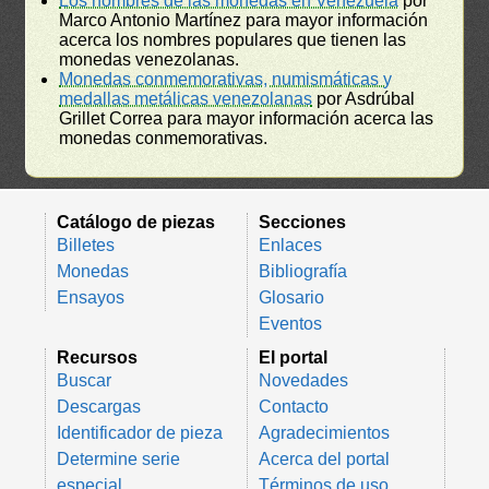
Los nombres de las monedas en Venezuela
por
Marco Antonio Martínez para mayor información
acerca los nombres populares que tienen las
monedas venezolanas.
Monedas conmemorativas, numismáticas y
medallas metálicas venezolanas
por Asdrúbal
Grillet Correa para mayor información acerca las
monedas conmemorativas.
Catálogo de piezas
Secciones
Billetes
Enlaces
Monedas
Bibliografía
Ensayos
Glosario
Eventos
Recursos
El portal
Buscar
Novedades
Descargas
Contacto
Identificador de pieza
Agradecimientos
Determine serie
Acerca del portal
especial
Términos de uso