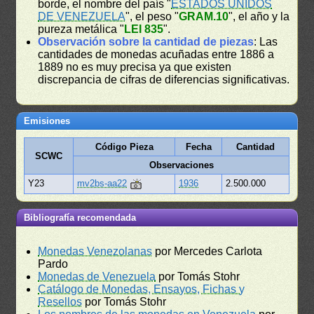
borde, el nombre del país "
ESTADOS UNIDOS
DE VENEZUELA
", el peso "
GRAM.10
", el año y la
pureza metálica "
LEI 835
".
Observación sobre la cantidad de piezas
: Las
cantidades de monedas acuñadas entre 1886 a
1889 no es muy precisa ya que existen
discrepancia de cifras de diferencias significativas.
Emisiones
Código Pieza
Fecha
Cantidad
SCWC
Observaciones
Y23
mv2bs-aa22
1936
2.500.000
Bibliografía recomendada
Monedas Venezolanas
por Mercedes Carlota
Pardo
Monedas de Venezuela
por Tomás Stohr
Catálogo de Monedas, Ensayos, Fichas y
Resellos
por Tomás Stohr