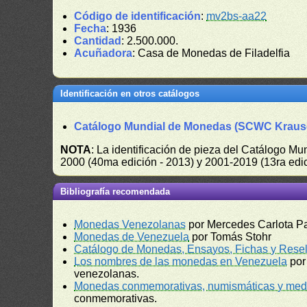
Código de identificación
:
mv2bs-aa22
Fecha
: 1936
Cantidad
: 2.500.000.
Acuñadora
: Casa de Monedas de Filadelfia
Identificación en otros catálogos
Catálogo Mundial de Monedas (SCWC Kraus
NOTA
: La identificación de pieza del Catálogo M
2000 (40ma edición - 2013) y 2001-2019 (13ra edic
Bibliografía recomendada
Monedas Venezolanas
por Mercedes Carlota P
Monedas de Venezuela
por Tomás Stohr
Catálogo de Monedas, Ensayos, Fichas y Resel
Los nombres de las monedas en Venezuela
por
venezolanas.
Monedas conmemorativas, numismáticas y meda
conmemorativas.