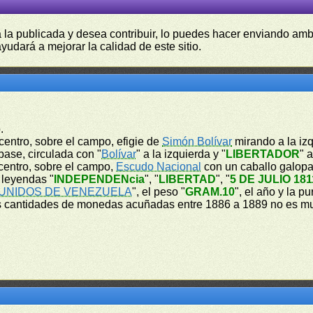
a la publicada y desea contribuir, lo puedes hacer enviando amb
yudará a mejorar la calidad de este sitio.
.
l centro, sobre el campo, efigie de
Simón Bolívar
mirando a la izq
base, circulada con "
Bolívar
" a la izquierda y "
LIBERTADOR
" 
l centro, sobre el campo,
Escudo Nacional
con un caballo galopa
 leyendas "
INDEPENDENcia
", "
LIBERTAD
", "
5 DE JULIO 181
UNIDOS DE VENEZUELA
", el peso "
GRAM.10
", el año y la p
s cantidades de monedas acuñadas entre 1886 a 1889 no es muy