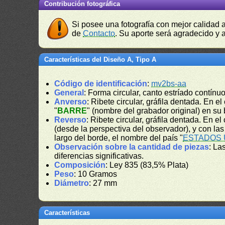
Contribución fotográfica
Si posee una fotografía con mejor calidad 
de
Contacto
. Su aporte será agradecido y a
Características del Diseño A, Tipo A
Código de identificación
:
mv2bs-aa
General
: Forma circular, canto estríado contínuo
Anverso
: Ribete circular, gráfila dentada. En e
"
BARRE
" (nombre del grabador original) en su 
Reverso
: Ribete circular, gráfila dentada. En e
(desde la perspectiva del observador), y con las
largo del borde, el nombre del país "
ESTADOS 
Observación sobre la cantidad de piezas
: La
diferencias significativas.
Composición
: Ley 835 (83,5% Plata)
Peso
: 10 Gramos
Diámetro
: 27 mm
Características