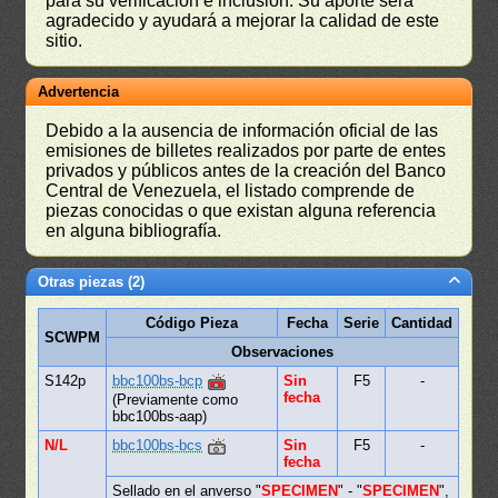
para su verificación e inclusión. Su aporte será
agradecido y ayudará a mejorar la calidad de este
sitio.
Advertencia
Debido a la ausencia de información oficial de las
emisiones de billetes realizados por parte de entes
privados y públicos antes de la creación del Banco
Central de Venezuela, el listado comprende de
piezas conocidas o que existan alguna referencia
en alguna bibliografía.
Otras piezas (2)
Código Pieza
Fecha
Serie
Cantidad
SCWPM
Observaciones
S142p
bbc100bs-bcp
Sin
F5
-
fecha
(Previamente como
bbc100bs-aap)
N/L
bbc100bs-bcs
Sin
F5
-
fecha
Sellado en el anverso "
SPECIMEN
" - "
SPECIMEN
",