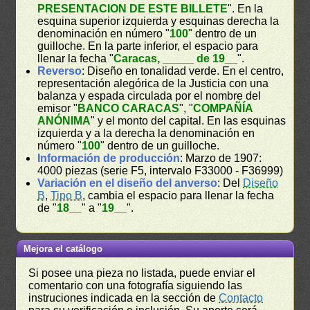
PRESENTACION DE ESTE BILLETE
". En la
esquina superior izquierda y esquinas derecha la
denominación en número "
100
" dentro de un
guilloche. En la parte inferior, el espacio para
llenar la fecha "
Caracas, _____ de 19__
".
Reverso
: Diseño en tonalidad verde. En el centro,
representación alegórica de la Justicia con una
balanza y espada circulada por el nombre del
emisor "
BANCO CARACAS
", "
COMPAÑÍA
ANÓNIMA
" y el monto del capital. En las esquinas
izquierda y a la derecha la denominación en
número "
100
" dentro de un guilloche.
Información de producción
: Marzo de 1907:
4000 piezas (serie F5, intervalo F33000 - F36999)
Variación en el diseño del anverso
: Del
Diseño
B
,
Tipo B
, cambia el espacio para llenar la fecha
de "
18__
" a "
19__
".
Mejora el catálogo
Si posee una pieza no listada, puede enviar el
comentario con una fotografía siguiendo las
instruciones indicada en la sección de
Contacto