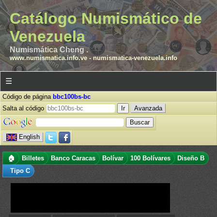
Catálogo Numismático de
Venezuela
Numismática Cheng .
www.numismatica.info.ve
-
numismatica-venezuela.info
☰
Código de página
bbc100bs-bc
Salta al código
Avanzada
English
🏠
Billetes
Banco Caracas
Bolívar
100 Bolívares
Diseño B
Tipo C