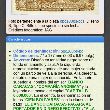
Foto perteneciente a la pieza
bbc100bs-bcs
: Diseño
B, Tipo C. Billete tipo specimen sin fecha
Créditos fotográfico: JAG
Características
Código de identificación
:
bbc100bs-bc
Dimensiones
: 77 x 177 mm (3,03 x 6,97 pulg.)
Anverso
: Diseño en tonalidad negro sobre un
fondo en amarillo y azul. A la izquierda,
representación alegórica de una mujer sentada
con un barco de vela a la derecha. A la derecha,
retrato de una mujer desconocida. En la parte
superior, el nombre del emisor "
BANCO
CARACAS
", "
COMPAÑÍA ANÓNIMA
" y la
leyenda del monto del capital "
CAPITAL B.
6.000.000
". En el centro, la denominación en
letras "
CIEN BOLÍVARES
" con la cláusula de
pago "
EL BANCO CARACAS PAGARÁ AL
PORTADOR EN DINERO EFECTIVO
" / "
A LA