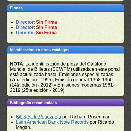
Firmas
Director
:
Sin Firma
Director
:
Sin Firma
Gerente
:
Sin Firma
Identificación en otros catálogos
NOTA
: La identificación de pieza del Catálogo
Mundial de Billetes (SCWPM) utilizada en este portal
está actualizada hasta: Emisiones especializadas
(7ma edición - 1995), Emisión general 1368-1960
(14ta edición - 2012) y Emisiones modernas 1961-
2019 (25ta edición - 2019)
Bibliografía recomendada
Billetes de Venezuela
por Richard Rosenman.
Latin American Bank Note Records
por Ricardo
Magan.