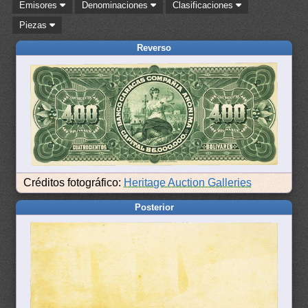
Emisores
Denominaciones
Clasificaciones
Piezas
Reverso
Créditos fotográfico:
Heritage Auction Galleries
Posterior