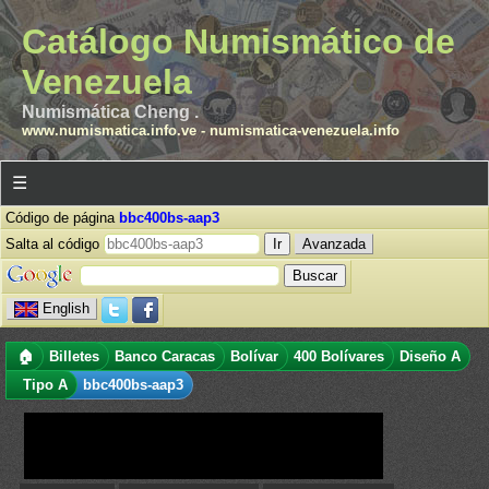
Catálogo Numismático de
Venezuela
Numismática Cheng .
www.numismatica.info.ve
-
numismatica-venezuela.info
☰
Código de página
bbc400bs-aap3
Salta al código
Avanzada
English
🏠
Billetes
Banco Caracas
Bolívar
400 Bolívares
Diseño A
Tipo A
bbc400bs-aap3