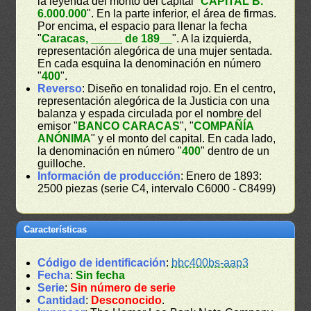
la leyenda del monto del capital "
CAPITAL B.
6.000.000
". En la parte inferior, el área de firmas.
Por encima, el espacio para llenar la fecha
"
Caracas, _____ de 189__
". A la izquierda,
representación alegórica de una mujer sentada.
En cada esquina la denominación en número
"
400
".
Reverso
: Diseño en tonalidad rojo. En el centro,
representación alegórica de la Justicia con una
balanza y espada circulada por el nombre del
emisor "
BANCO CARACAS
", "
COMPAÑÍA
ANÓNIMA
" y el monto del capital. En cada lado,
la denominación en número "
400
" dentro de un
guilloche.
Información de producción
: Enero de 1893:
2500 piezas (serie C4, intervalo C6000 - C8499)
Características
Código de identificación
:
bbc400bs-aap3
Fecha
:
Sin fecha
Serie
:
Sin número de serie
Cantidad
:
Desconocido
.