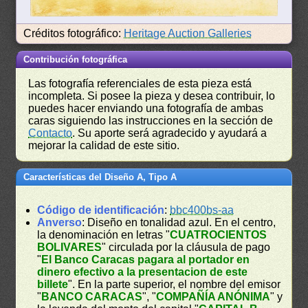
Créditos fotográfico:
Heritage Auction Galleries
Contribución fotográfica
Las fotografía referenciales de esta pieza está
incompleta. Si posee la pieza y desea contribuir, lo
puedes hacer enviando una fotografía de ambas
caras siguiendo las instrucciones en la sección de
Contacto
. Su aporte será agradecido y ayudará a
mejorar la calidad de este sitio.
Características del Diseño A, Tipo A
Código de identificación
:
bbc400bs-aa
Anverso
: Diseño en tonalidad azul. En el centro,
la denominación en letras "
CUATROCIENTOS
BOLIVARES
" circulada por la cláusula de pago
"
El Banco Caracas pagara al portador en
dinero efectivo a la presentacion de este
billete
". En la parte superior, el nombre del emisor
"
BANCO CARACAS
", "
COMPAÑÍA ANÓNIMA
" y