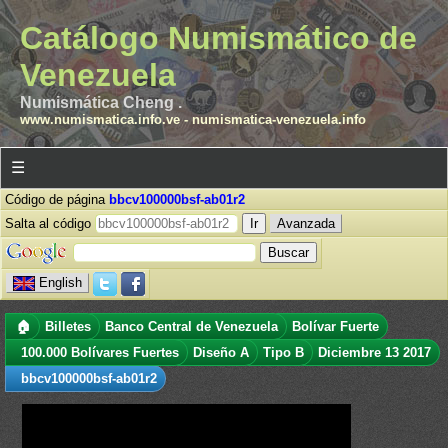
Catálogo Numismático de
Venezuela
Numismática Cheng .
www.numismatica.info.ve
-
numismatica-venezuela.info
☰
Código de página
bbcv100000bsf-ab01r2
Salta al código
Avanzada
English
🏠
Billetes
Banco Central de Venezuela
Bolívar Fuerte
100.000 Bolívares Fuertes
Diseño A
Tipo B
Diciembre 13 2017
bbcv100000bsf-ab01r2