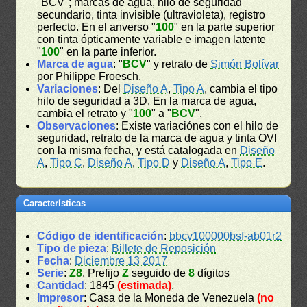
"BCV"; marcas de agua, hilo de seguridad
secundario, tinta invisible (ultravioleta), registro
perfecto. En el anverso "
100
" en la parte superior
con tinta ópticamente variable e imagen latente
"
100
" en la parte inferior.
Marca de agua
: "
BCV
" y retrato de
Simón Bolívar
por Philippe Froesch.
Variaciones
: Del
Diseño A
,
Tipo A
, cambia el tipo
hilo de seguridad a 3D. En la marca de agua,
cambia el retrato y "
100
" a "
BCV
".
Observaciones
: Existe variaciónes con el hilo de
seguridad, retrato de la marca de agua y tinta OVI
con la misma fecha, y está catalogada en
Diseño
A
,
Tipo C
,
Diseño A
,
Tipo D
y
Diseño A
,
Tipo E
.
Características
Código de identificación
:
bbcv100000bsf-ab01r2
Tipo de pieza
:
Billete de Reposición
Fecha
:
Diciembre 13 2017
Serie
:
Z8
. Prefijo
Z
seguido de
8
dígitos
Cantidad
: 1845
(estimada)
.
Impresor
: Casa de la Moneda de Venezuela
(no