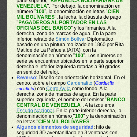
parte superior, "
REPÚBLICA BOLIVARIANA DE
VENEZUELA
". Por debajo, la denominación en
número "
100
", la denominación en letras "
CIEN
MIL BOLÍVARES
", la fecha, la cláusula de pago
"
PAGADEROS AL PORTADOR EN LAS
OFICINAS DEL BANCO
" y los firmantes. A la
derecha, zona de marcas de agua. En la parte
inferior, retrato de
Simón Bolívar
Diplomático
basado en una pintura realizado en 1860 por Rita
Matilde de La Peñuela (AITA), con la
denominación en número "
100
". Los números de
serie se encuentran ubicados en la parte superior
derecha e inferior izquierda rotadas a 90 grados
en sentido del reloj.
Reverso
: Diseño con orientación horizontal. En el
centro, sobre el campo
Cardenalito
(
Carduelis
cucullata
) con
Cerro Ávila
como fondo. A la
derecha, zona de marcas de agua. En la parte
superior izquierda, el nombre del emisor "
BANCO
CENTRAL DE VENEZUELA
". A la izquierda,
Escudo Nacional
. En la parte inferior derecha, la
denominación en número "
100
" y la denominación
en letras "
CIEN MIL BOLÍVARES
".
Algunos elementos de seguridad
: hilo de
seguridad 3D aventanillada en 3 ventanas con