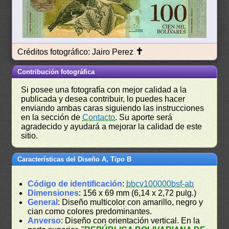
✝
Créditos fotográfico: Jairo Perez
Contribución fotográfica
Si posee una fotografía con mejor calidad a la
publicada y desea contribuir, lo puedes hacer
enviando ambas caras siguiendo las instrucciones
en la sección de
Contacto
. Su aporte será
agradecido y ayudará a mejorar la calidad de este
sitio.
Características del Diseño A, Tipo B
Código de identificación
:
bbcv100000bsf-ab
Dimensiones
: 156 x 69 mm (6,14 x 2,72 pulg.)
General
: Diseño multicolor con amarillo, negro y
cian como colores predominantes.
Anverso
: Diseño con orientación vertical. En la