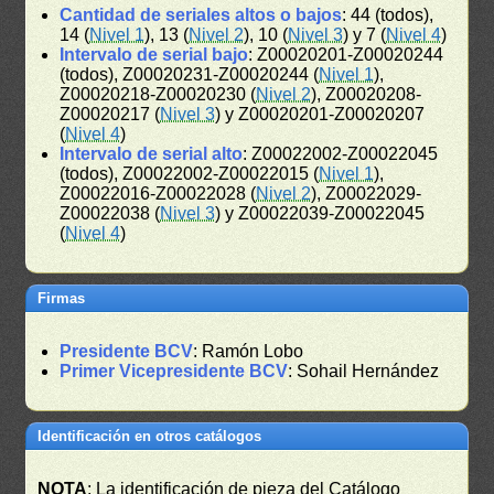
Cantidad de seriales altos o bajos
: 44 (todos),
14 (
Nivel 1
), 13 (
Nivel 2
), 10 (
Nivel 3
) y 7 (
Nivel 4
)
Intervalo de serial bajo
: Z00020201-Z00020244
(todos), Z00020231-Z00020244 (
Nivel 1
),
Z00020218-Z00020230 (
Nivel 2
), Z00020208-
Z00020217 (
Nivel 3
) y Z00020201-Z00020207
(
Nivel 4
)
Intervalo de serial alto
: Z00022002-Z00022045
(todos), Z00022002-Z00022015 (
Nivel 1
),
Z00022016-Z00022028 (
Nivel 2
), Z00022029-
Z00022038 (
Nivel 3
) y Z00022039-Z00022045
(
Nivel 4
)
Firmas
Presidente BCV
: Ramón Lobo
Primer Vicepresidente BCV
: Sohail Hernández
Identificación en otros catálogos
NOTA
: La identificación de pieza del Catálogo