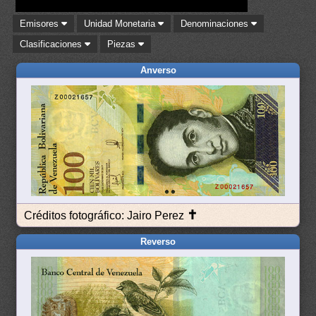
Emisores
Unidad Monetaria
Denominaciones
Clasificaciones
Piezas
Anverso
✝
Créditos fotográfico: Jairo Perez
Reverso