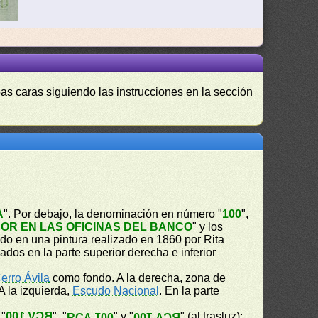
as caras siguiendo las instrucciones en la sección
A
". Por debajo, la denominación en número "
100
",
OR EN LAS OFICINAS DEL BANCO
" y los
o en una pintura realizado en 1860 por Rita
dos en la parte superior derecha e inferior
erro Ávila
como fondo. A la derecha, zona de
 A la izquierda,
Escudo Nacional
. En la parte
 "
BCV 100
", "
" y "
" (al trasluz);
BCV 100
BCV 100