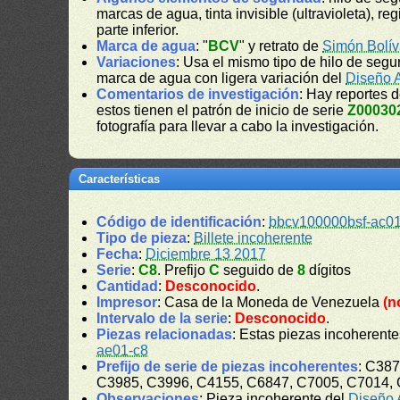
marcas de agua, tinta invisible (ultravioleta), reg
parte inferior.
Marca de agua
: "
BCV
" y retrato de
Simón Bolív
Variaciones
: Usa el mismo tipo de hilo de segu
marca de agua con ligera variación del
Diseño 
Comentarios de investigación
: Hay reportes 
estos tienen el patrón de inicio de serie
Z00030
fotografía para llevar a cabo la investigación.
Características
Código de identificación
:
bbcv100000bsf-ac01
Tipo de pieza
:
Billete incoherente
Fecha
:
Diciembre 13 2017
Serie
:
C8
. Prefijo
C
seguido de
8
dígitos
Cantidad
:
Desconocido
.
Impresor
: Casa de la Moneda de Venezuela
(n
Intervalo de la serie
:
Desconocido
.
Piezas relacionadas
: Estas piezas incoherent
ae01-c8
Prefijo de serie de piezas incoherentes
: C38
C3985, C3996, C4155, C6847, C7005, C7014, 
Observaciones
: Pieza incoherente del
Diseño 