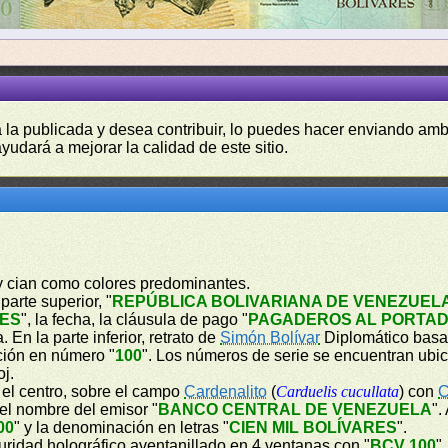
a la publicada y desea contribuir, lo puedes hacer enviando amb
yudará a mejorar la calidad de este sitio.
 y cian como colores predominantes.
parte superior, "
REPÚBLICA BOLIVARIANA DE VENEZUEL
RES
", la fecha, la cláusula de pago "
PAGADEROS AL PORTAD
En la parte inferior, retrato de
Simón Bolívar
Diplomático basad
ción en número "
100
". Los números de serie se encuentran ubica
oj.
n el centro, sobre el campo
Cardenalito
(
Carduelis cucullata
) con
C
 el nombre del emisor "
BANCO CENTRAL DE VENEZUELA
".
00
" y la denominación en letras "
CIEN MIL BOLÍVARES
".
guridad holográfico aventanillado en 4 ventanas con "
BCV 100
",