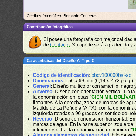
Créditos fotográfico: Bernardo Contreras
Contribución fotográfica
Si posee una fotografía con mejor calidad 
de
Contacto
. Su aporte será agradecido y a
Características del Diseño A, Tipo C
Código de identificación
:
bbcv100000bsf-ac
Dimensiones
: 156 x 69 mm (6,14 x 2,72 pulg.)
General
: Diseño multicolor con amarillo, negro
Anverso
: Diseño con orientación vertical. En la 
la denominación en letras "
CIEN MIL BOLÍVA
firmantes. A la derecha, zona de marcas de agua. 
Matilde de La Peñuela (AITA), con la denomina
izquierda rotadas a 90 grados en sentido del rel
Reverso
: Diseño con orientación horizontal. E
marcas de agua. En la parte superior izquierda,
inferior derecha, la denominación en número "
1
Algunos elementos de seguridad
: hilo de se