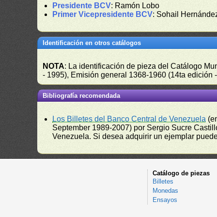
Presidente BCV
: Ramón Lobo
Primer Vicepresidente BCV
: Sohail Hernánde
Identificación en otros catálogos
NOTA
: La identificación de pieza del Catálogo M
- 1995), Emisión general 1368-1960 (14ta edición
Bibliografía recomendada
Los Billetes del Banco Central de Venezuela
(e
September 1989-2007) por Sergio Sucre Castillo
Venezuela. Si desea adquirir un ejemplar puede a
Catálogo de piezas
Billetes
Monedas
Ensayos