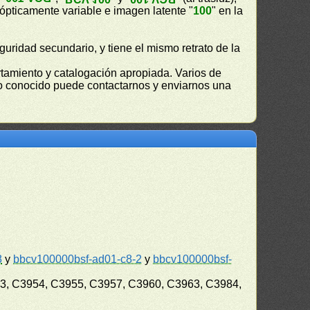
a ópticamente variable e imagen latente "
100
" en la
guridad secundario, y tiene el mismo retrato de la
tamiento y catalogación apropiada. Varios de
alo conocido puede contactarnos y enviarnos una
8
y
bbcv100000bsf-ad01-c8-2
y
bbcv100000bsf-
3, C3954, C3955, C3957, C3960, C3963, C3984,