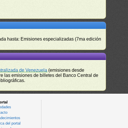
izada hasta: Emisiones especializadas (7ma edición
ntralizada de Venezuela
(emisiones desde
e las emisiones de billetes del Banco Central de
bliográficas.
ortal
edades
acto
decimientos
ca del portal