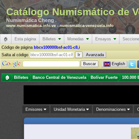
Catálogo Numismático de V
Numismática Cheng .
www.numismatica.info.ve
-
numismatica-venezuela.info
🏠
Esta página
Billetes
Monedas
Ensayos
Seccion
Código de página
bbcv100000bsf-ac01-c8,i
Salta al código
Avanzada
English
🏠
Billetes
Banco Central de Venezuela
Bolívar Fuerte
100.000 
Emisores
Unidad Monetaria
Denominaciones