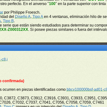
istro perfecto. En el anverso "
100
" en la parte superior con tint
ar
por Philippe Froesch.
ridad del
Diseño A
,
Tipo A
en 4 ventanas, eliminación hilo de se
A
,
Tipo B
.
de serie que están siendo estudiados para determinar su compor
2XX-Z000312XX
. Si posee piezas similares o fuera del intérv
-c8,i
o confirmada)
es ocurren en piezas identificadas como
bbcv100000bsf-ad01-c
70, C3872, C3873, C3912, C3916, C3931, C3933, C3951, C395
C7026, C7032, C7037, C7041, C7056, C7058, C7059, C7461
A
,
Tipo C
impresa en un intervalo del
Diseño A
,
Tipo D