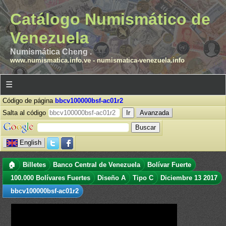
Catálogo Numismático de
Venezuela
Numismática Cheng .
www.numismatica.info.ve
-
numismatica-venezuela.info
☰
Código de página
bbcv100000bsf-ac01r2
Salta al código
Avanzada
English
🏠
Billetes
Banco Central de Venezuela
Bolívar Fuerte
100.000 Bolívares Fuertes
Diseño A
Tipo C
Diciembre 13 2017
bbcv100000bsf-ac01r2