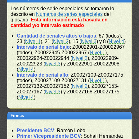
Los números de serie especiales se tomaron lo
descrito en
Números de series especiales
del
glosario.
Esta información está basada en
cantidad y/o intérvalo estimado
Cantidad de seriales altos o bajos
: 67 (todos),
23 (
Nivel 1
), 21 (
Nivel 2
), 15 (
Nivel 3
) y 8 (
Nivel 4
)
Intervalo de serial bajo
: Z00022901-Z00022967
(todos), Z00022945-Z00022967 (
Nivel 1
),
Z00022924-Z00022944 (
Nivel 2
), Z00022909-
Z00022923 (
Nivel 3
) y Z00022901-Z00022908
(
Nivel 4
)
Intervalo de serial alto
: Z00027109-Z00027175
(todos), Z00027109-Z00027131 (
Nivel 1
),
Z00027132-Z00027152 (
Nivel 2
), Z00027153-
Z00027167 (
Nivel 3
) y Z00027168-Z00027175
(
Nivel 4
)
Firmas
Presidente BCV
: Ramón Lobo
Primer Vicepresidente BCV
: Sohail Hernández