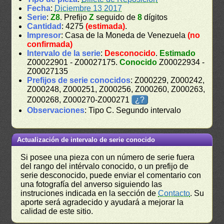
Fecha
:
Diciembre 13 2017
Serie
:
Z8
. Prefijo
Z
seguido de
8
dígitos
Cantidad
: 4275
(estimada)
.
Impresor
: Casa de la Moneda de Venezuela
(no
confirmada)
Intervalo de la serie
:
Desconocido
.
Estimado
Z00022901 - Z00027175.
Conocido
Z00022934 -
Z00027135
Prefijos de serie conocidos
: Z000229, Z000242,
Z000248, Z000251, Z000256, Z000260, Z000263,
Z000268, Z000270-Z000271
¿?
Observaciones
: Tipo C. Segundo intervalo
Actualización de intervalo de serie conocido
Si posee una pieza con un número de serie fuera
del rango del intérvalo conocido, o un prefijo de
serie desconocido, puede enviar el comentario con
una fotografía del anverso siguiendo las
instruciones indicada en la sección de
Contacto
. Su
aporte será agradecido y ayudará a mejorar la
calidad de este sitio.