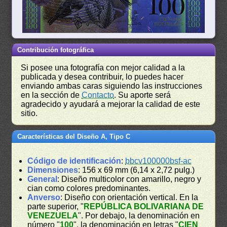
Contribución fotográfica
Si posee una fotografía con mejor calidad a la
publicada y desea contribuir, lo puedes hacer
enviando ambas caras siguiendo las instrucciones
en la sección de
Contacto
. Su aporte será
agradecido y ayudará a mejorar la calidad de este
sitio.
Características del Diseño A, Tipo C
Código de identificación
:
bbcv100000bsf-ac
Dimensiones
: 156 x 69 mm (6,14 x 2,72 pulg.)
General
: Diseño multicolor con amarillo, negro y
cian como colores predominantes.
Anverso
: Diseño con orientación vertical. En la
parte superior, "
REPÚBLICA BOLIVARIANA DE
VENEZUELA
". Por debajo, la denominación en
número "
100
", la denominación en letras "
CIEN