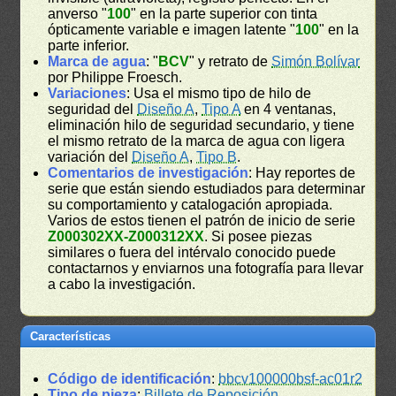
anverso "
100
" en la parte superior con tinta
ópticamente variable e imagen latente "
100
" en la
parte inferior.
Marca de agua
: "
BCV
" y retrato de
Simón Bolívar
por Philippe Froesch.
Variaciones
: Usa el mismo tipo de hilo de
seguridad del
Diseño A
,
Tipo A
en 4 ventanas,
eliminación hilo de seguridad secundario, y tiene
el mismo retrato de la marca de agua con ligera
variación del
Diseño A
,
Tipo B
.
Comentarios de investigación
: Hay reportes de
serie que están siendo estudiados para determinar
su comportamiento y catalogación apropiada.
Varios de estos tienen el patrón de inicio de serie
Z000302XX-Z000312XX
. Si posee piezas
similares o fuera del intérvalo conocido puede
contactarnos y enviarnos una fotografía para llevar
a cabo la investigación.
Características
Código de identificación
:
bbcv100000bsf-ac01r2
Tipo de pieza
:
Billete de Reposición