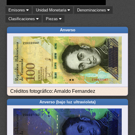
Emisores
Unidad Monetaria
Denominaciones
Clasificaciones
Piezas
Anverso
Créditos fotográfico: Arnaldo Fernandez
Anverso (bajo luz ultravioleta)