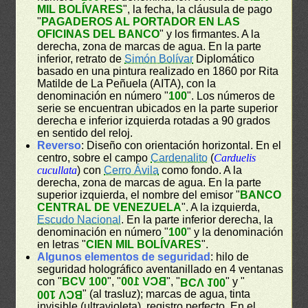
MIL BOLÍVARES
", la fecha, la cláusula de pago
"
PAGADEROS AL PORTADOR EN LAS
OFICINAS DEL BANCO
" y los firmantes. A la
derecha, zona de marcas de agua. En la parte
inferior, retrato de
Simón Bolívar
Diplomático
basado en una pintura realizado en 1860 por Rita
Matilde de La Peñuela (AITA), con la
denominación en número "
100
". Los números de
serie se encuentran ubicados en la parte superior
derecha e inferior izquierda rotadas a 90 grados
en sentido del reloj.
Reverso
: Diseño con orientación horizontal. En el
centro, sobre el campo
Cardenalito
(
Carduelis
cucullata
) con
Cerro Ávila
como fondo. A la
derecha, zona de marcas de agua. En la parte
superior izquierda, el nombre del emisor "
BANCO
CENTRAL DE VENEZUELA
". A la izquierda,
Escudo Nacional
. En la parte inferior derecha, la
denominación en número "
100
" y la denominación
en letras "
CIEN MIL BOLÍVARES
".
Algunos elementos de seguridad
: hilo de
seguridad holográfico aventanillado en 4 ventanas
con "
BCV 100
", "
BCV 100
", "
" y "
BCV 100
" (al trasluz); marcas de agua, tinta
BCV 100
invisible (ultravioleta), registro perfecto. En el