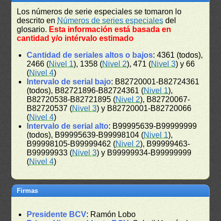
Los números de serie especiales se tomaron lo
descrito en
Números de series especiales
del
glosario.
Esta información está basada en
cantidad y/o intérvalo estimado
Cantidad de seriales altos o bajos
: 4361 (todos),
2466 (
Nivel 1
), 1358 (
Nivel 2
), 471 (
Nivel 3
) y 66
(
Nivel 4
)
Intervalo de serial bajo
: B82720001-B82724361
(todos), B82721896-B82724361 (
Nivel 1
),
B82720538-B82721895 (
Nivel 2
), B82720067-
B82720537 (
Nivel 3
) y B82720001-B82720066
(
Nivel 4
)
Intervalo de serial alto
: B99995639-B99999999
(todos), B99995639-B99998104 (
Nivel 1
),
B99998105-B99999462 (
Nivel 2
), B99999463-
B99999933 (
Nivel 3
) y B99999934-B99999999
(
Nivel 4
)
Firmas
Presidente BCV
: Ramón Lobo