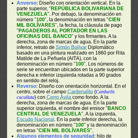
Anverso
: Diseño con orientación vertical. En la
parte superior, "
REPÚBLICA BOLIVARIANA DE
VENEZUELA
". Por debajo, la denominación en
número "
100
", la denominación en letras "
CIEN
MIL BOLÍVARES
", la fecha, la cláusula de pago
"
PAGADEROS AL PORTADOR EN LAS
OFICINAS DEL BANCO
" y los firmantes. A la
derecha, zona de marcas de agua. En la parte
inferior, retrato de
Simón Bolívar
Diplomático
basado en una pintura realizado en 1860 por Rita
Matilde de La Peñuela (AITA), con la
denominación en número "
100
". Los números de
serie se encuentran ubicados en la parte superior
derecha e inferior izquierda rotadas a 90 grados
en sentido del reloj.
Reverso
: Diseño con orientación horizontal. En el
centro, sobre el campo
Cardenalito
(
Carduelis
cucullata
) con
Cerro Ávila
como fondo. A la
derecha, zona de marcas de agua. En la parte
superior izquierda, el nombre del emisor "
BANCO
CENTRAL DE VENEZUELA
". A la izquierda,
Escudo Nacional
. En la parte inferior derecha, la
denominación en número "
100
" y la denominación
en letras "
CIEN MIL BOLÍVARES
".
Algunos elementos de seguridad
: hilo de