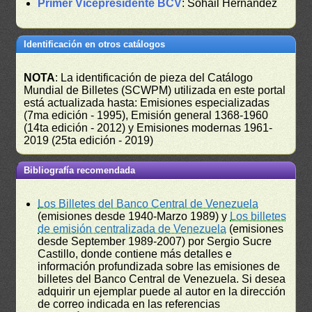
Primer Vicepresidente BCV
: Sohail Hernández
Identificación en otros catálogos
NOTA
: La identificación de pieza del Catálogo
Mundial de Billetes (SCWPM) utilizada en este portal
está actualizada hasta: Emisiones especializadas
(7ma edición - 1995), Emisión general 1368-1960
(14ta edición - 2012) y Emisiones modernas 1961-
2019 (25ta edición - 2019)
Bibliografía recomendada
Los Billetes del Banco Central de Venezuela
(emisiones desde 1940-Marzo 1989) y
Los billetes
de emisión centralizada de Venezuela
(emisiones
desde September 1989-2007) por Sergio Sucre
Castillo, donde contiene más detalles e
información profundizada sobre las emisiones de
billetes del Banco Central de Venezuela. Si desea
adquirir un ejemplar puede al autor en la dirección
de correo indicada en las referencias