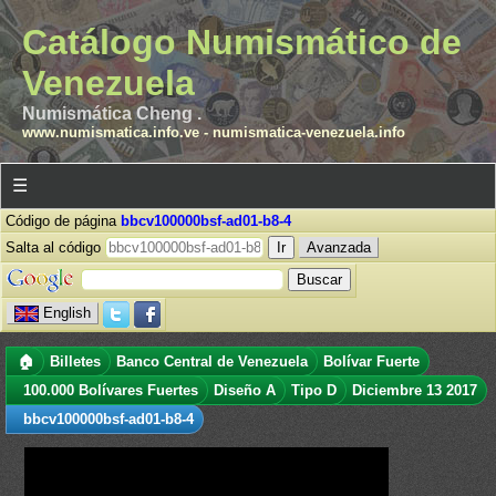
Catálogo Numismático de
Venezuela
Numismática Cheng .
www.numismatica.info.ve
-
numismatica-venezuela.info
☰
Código de página
bbcv100000bsf-ad01-b8-4
Salta al código
Avanzada
English
🏠
Billetes
Banco Central de Venezuela
Bolívar Fuerte
100.000 Bolívares Fuertes
Diseño A
Tipo D
Diciembre 13 2017
bbcv100000bsf-ad01-b8-4