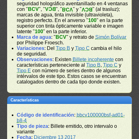
seguridad holográfico aventanillado en 4 ventanas
con "
BCV
", "
BCV
", "
" y "
" (al trasluz);
BCV
BCV
marcas de agua, tinta invisible (ultravioleta),
registro perfecto. En el anverso "
100
" en la parte
superior con tinta ópticamente variable e imagen
latente "
100
" en la parte inferior.
Marca de agua
: "
BCV
" y retrato de
Simón Bolívar
por Philippe Froesch.
Variaciones
: Del
Tipo B
y
Tipo C
cambia el hilo
de seguridad.
Observaciones
: Existen
Billete incoherente
con
características perteneciente al
Tipo B
,
Tipo C
y
Tipo E
con número de series dentro de algunos
intérvalos de este tipo. Estos casos se encuentran
catalogados dentro de cada tipo donde existen.
Características
Código de identificación
:
bbcv100000bsf-ad01-
b8-4
Tipo de pieza
: Billete emitido, otro intervalo o
variante
Fecha
:
Diciembre 13 2017