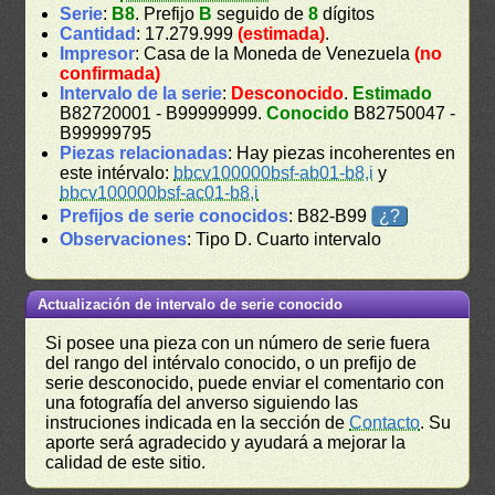
Serie
:
B8
. Prefijo
B
seguido de
8
dígitos
Cantidad
: 17.279.999
(estimada)
.
Impresor
: Casa de la Moneda de Venezuela
(no
confirmada)
Intervalo de la serie
:
Desconocido
.
Estimado
B82720001 - B99999999.
Conocido
B82750047 -
B99999795
Piezas relacionadas
: Hay piezas incoherentes en
este intérvalo:
bbcv100000bsf-ab01-b8,i
y
bbcv100000bsf-ac01-b8,i
Prefijos de serie conocidos
: B82-B99
¿?
Observaciones
: Tipo D. Cuarto intervalo
Actualización de intervalo de serie conocido
Si posee una pieza con un número de serie fuera
del rango del intérvalo conocido, o un prefijo de
serie desconocido, puede enviar el comentario con
una fotografía del anverso siguiendo las
instruciones indicada en la sección de
Contacto
. Su
aporte será agradecido y ayudará a mejorar la
calidad de este sitio.