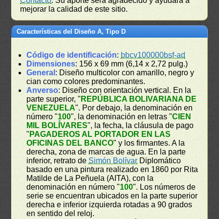
Contacto
. Su aporte será agradecido y ayudará a
mejorar la calidad de este sitio.
Características del Diseño A, Tipo D
Código de identificación
:
bbcv100000bsf-ad
Dimensiones
: 156 x 69 mm (6,14 x 2,72 pulg.)
General
: Diseño multicolor con amarillo, negro y
cian como colores predominantes.
Anverso
: Diseño con orientación vertical. En la
parte superior, "
REPÚBLICA BOLIVARIANA DE
VENEZUELA
". Por debajo, la denominación en
número "
100
", la denominación en letras "
CIEN
MIL BOLÍVARES
", la fecha, la cláusula de pago
"
PAGADEROS AL PORTADOR EN LAS
OFICINAS DEL BANCO
" y los firmantes. A la
derecha, zona de marcas de agua. En la parte
inferior, retrato de
Simón Bolívar
Diplomático
basado en una pintura realizado en 1860 por Rita
Matilde de La Peñuela (AITA), con la
denominación en número "
100
". Los números de
serie se encuentran ubicados en la parte superior
derecha e inferior izquierda rotadas a 90 grados
en sentido del reloj.