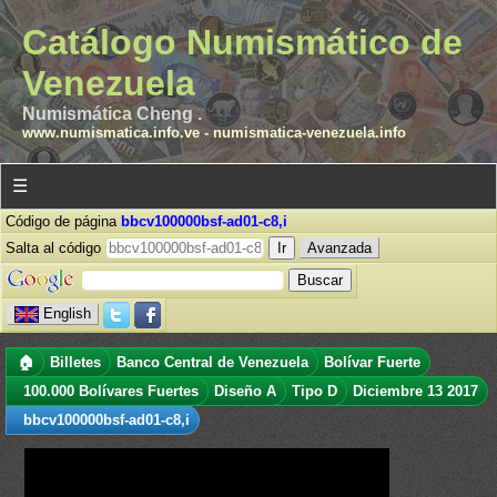
Catálogo Numismático de
Venezuela
Numismática Cheng .
www.numismatica.info.ve
-
numismatica-venezuela.info
☰
Código de página
bbcv100000bsf-ad01-c8,i
Salta al código
Avanzada
English
🏠
Billetes
Banco Central de Venezuela
Bolívar Fuerte
100.000 Bolívares Fuertes
Diseño A
Tipo D
Diciembre 13 2017
bbcv100000bsf-ad01-c8,i