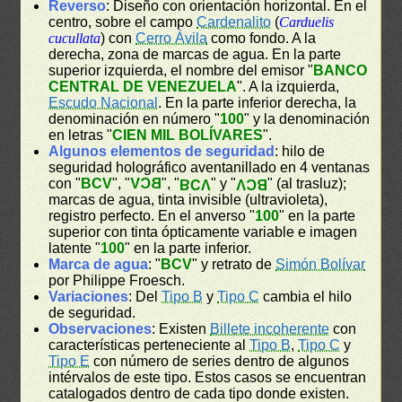
Reverso
: Diseño con orientación horizontal. En el
centro, sobre el campo
Cardenalito
(
Carduelis
cucullata
) con
Cerro Ávila
como fondo. A la
derecha, zona de marcas de agua. En la parte
superior izquierda, el nombre del emisor "
BANCO
CENTRAL DE VENEZUELA
". A la izquierda,
Escudo Nacional
. En la parte inferior derecha, la
denominación en número "
100
" y la denominación
en letras "
CIEN MIL BOLÍVARES
".
Algunos elementos de seguridad
: hilo de
seguridad holográfico aventanillado en 4 ventanas
con "
BCV
", "
BCV
", "
" y "
" (al trasluz);
BCV
BCV
marcas de agua, tinta invisible (ultravioleta),
registro perfecto. En el anverso "
100
" en la parte
superior con tinta ópticamente variable e imagen
latente "
100
" en la parte inferior.
Marca de agua
: "
BCV
" y retrato de
Simón Bolívar
por Philippe Froesch.
Variaciones
: Del
Tipo B
y
Tipo C
cambia el hilo
de seguridad.
Observaciones
: Existen
Billete incoherente
con
características perteneciente al
Tipo B
,
Tipo C
y
Tipo E
con número de series dentro de algunos
intérvalos de este tipo. Estos casos se encuentran
catalogados dentro de cada tipo donde existen.