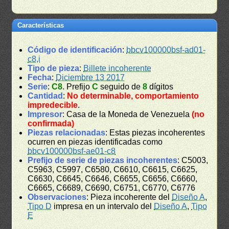
Características
Código de identificación
:
bbcv100000bsf-ad01-
c8,i
Tipo de pieza
:
Billete incoherente
Fecha
:
Diciembre 13 2017
Serie
:
C8
. Prefijo
C
seguido de
8
dígitos
Cantidad
:
No determinable, comportamiento
impredecible
.
Impresor
: Casa de la Moneda de Venezuela
(no
confirmada)
Piezas relacionadas
: Estas piezas incoherentes
ocurren en piezas identificadas como
bbcv100000bsf-ae01-c8
Prefijo de serie de piezas incoherentes
: C5003,
C5963, C5997, C6580, C6610, C6615, C6625,
C6630, C6645, C6646, C6655, C6656, C6660,
C6665, C6689, C6690, C6751, C6770, C6776
Observaciones
: Pieza incoherente del
Diseño A
,
Tipo D
impresa en un intervalo del
Diseño A
,
Tipo
E