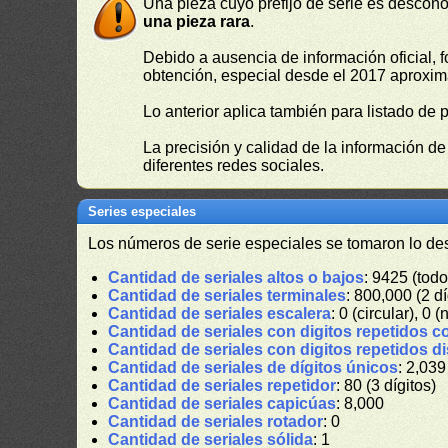
Una pieza cuyo prefijo de serie es descono
una pieza rara
.
Debido a ausencia de información oficial, f
obtención, especial desde el 2017 aproxima
Lo anterior aplica también para listado de 
La precisión y calidad de la información d
diferentes redes sociales.
Series especiales
Los números de serie especiales se tomaron lo de
Cantidad de seriales altos o bajos
: 9425 (todo
Cantidad de seriales terminales
: 800,000 (2 dí
Cantidad de seriales escalera
: 0 (circular), 0 (
Cantidad de seriales con digitos repetidos c
Cantidad de seriales con digitos repetidos d
Cantidad de seriales de dígitos únicos
: 2,039
Cantidad de seriales repetidor
: 80 (3 dígitos)
Cantidad de seriales capicúas
: 8,000
Cantidad de seriales rotador
: 0
Cantidad de seriales sólida
: 1