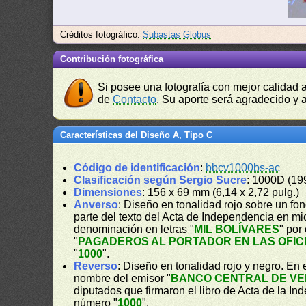
Créditos fotográfico:
Subastas Globus
Contribución fotográfica
Si posee una fotografía con mejor calidad 
de
Contacto
. Su aporte será agradecido y a
Características del Diseño A, Tipo C
Código de identificación
:
bbcv1000bs-ac
Clasificación según Sergio Sucre
: 1000D (19
Dimensiones
: 156 x 69 mm (6,14 x 2,72 pulg.)
Anverso
: Diseño en tonalidad rojo sobre un fond
parte del texto del Acta de Independencia en m
denominación en letras "
MIL BOLÍVARES
" por
"
PAGADEROS AL PORTADOR EN LAS OFIC
"
1000
".
Reverso
: Diseño en tonalidad rojo y negro. En e
nombre del emisor "
BANCO CENTRAL DE V
diputados que firmaron el libro de Acta de la I
número "
1000
".