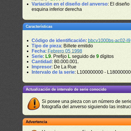
Variación en el diseño del anverso
: El diseño
esquina inferior derecha
Características
Código de identificación
:
bbcv1000bs-ac02-l9
Tipo de pieza
: Billete emitido
Fecha
:
Febrero 05 1998
Serie
:
L9
. Prefijo
L
seguido de
9
dígitos
Cantidad
: 80.000.001.
Impresor
: De La Rue
Intervalo de la serie
: L100000000 - L1800000
Actualización de intervalo de serie conocido
Si posee una pieza con un número de serie 
fotografía del anverso siguiendo las instru
Advertencia