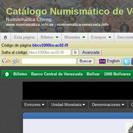
Catálogo Numismático de V
Numismática Cheng .
www.numismatica.info.ve
-
numismatica-venezuela.info
🏠
Esta página
Billetes
Monedas
Ensayos
Seccion
Código de página
bbcv1000bs-ac02-l9
Salta al código
Avanzada
English
🏠
Billetes
Banco Central de Venezuela
Bolívar
1000 Bolívares
Emisores
Unidad Monetaria
Denominaciones