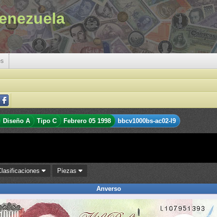
enezuela
es
Diseño A
Tipo C
Febrero 05 1998
bbcv1000bs-ac02-l9
Clasificaciones
Piezas
Anverso