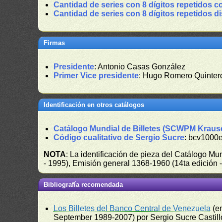
Cantidad de series con 8 dígitos repetidos c
Cantidad de series con 8 dígitos repetidos d
Firmas
Presidente
: Antonio Casas González
Primer Vice presidente
: Hugo Romero Quinter
Identificación en otros catálogos
Catálogo Mundial de Billetes (SCWPM Kraus
Código cualitativo de Sergio Sucre
: bcv1000e
NOTA
: La identificación de pieza del Catálogo M
- 1995), Emisión general 1368-1960 (14ta edición
Bibliografía recomendada
Los Billetes del Banco Central de Venezuela
(e
September 1989-2007) por Sergio Sucre Castillo