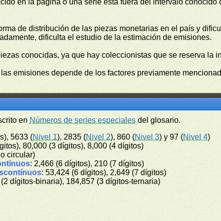
cido en la página o una serie está fuera del intérvalo conocido
orma de distribución de las piezas monetarias en el país y difi
damente, dificulta el estudio de la estimación de emisiones.
piezas conocidas, ya que hay coleccionistas que se reserva la i
e las emisiones depende de los factores previamente mencionado
scrito en
Números de series especiales
del glosario.
s), 5633 (
Nivel 1
), 2835 (
Nivel 2
), 860 (
Nivel 3
) y 97 (
Nivel 4
)
gitos), 80,000 (3 dígitos), 8,000 (4 dígitos)
no circular)
ontínuos
: 2,466 (6 dígitos), 210 (7 dígitos)
iscontínuos
: 53,424 (6 dígitos), 2,649 (7 dígitos)
 (2 dígitos-binaria), 184,857 (3 dígitos-ternaria)