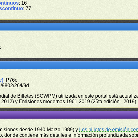
ontínuos
: 16
iscontínuo
: 77
o
e)
: P76c
/9802/26/l/9d
undial de Billetes (SCWPM) utilizada en este portal está actual
 - 2012) y Emisiones modernas 1961-2019 (25ta edición - 2019)
misiones desde 1940-Marzo 1989) y
Los billetes de emisión ce
, donde contiene más detalles e información profundizada sobr