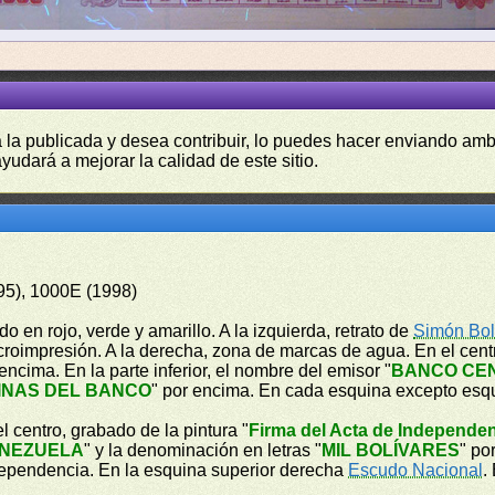
a la publicada y desea contribuir, lo puedes hacer enviando amb
yudará a mejorar la calidad de este sitio.
95), 1000E (1998)
o en rojo, verde y amarillo. A la izquierda, retrato de
Simón Bol
icroimpresión. A la derecha, zona de marcas de agua. En el cen
 encima. En la parte inferior, el nombre del emisor "
BANCO CE
INAS DEL BANCO
" por encima. En cada esquina excepto esq
l centro, grabado de la pintura "
Firma del Acta de Independe
ENEZUELA
" y la denominación en letras "
MIL BOLÍVARES
" po
ndependencia. En la esquina superior derecha
Escudo Nacional
.