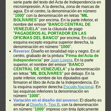
serie parte del texto del Acta de Independencia en
microimpresión. A la derecha, zona de marcas de
agua. En el centro, la denominación en número
"
1000
" con la denominación en letras "
MIL
BOLÍVARES
" por encima. En la parte inferior, el
nombre del emisor "
BANCO CENTRAL DE
VENEZUELA
" con la cláusula de pago
"
PAGADEROS AL PORTADOR EN LAS
OFICINAS DEL BANCO
" por encima. En cada
esquina excepto esquina superior derecha, la
denominación en número "
1000
".
Reverso
: Diseño en tonalidad rojo y negro. En el
centro, grabado de la pintura "
Firma del Acta de
Independencia
" por
Juan Lovera
. En la parte
superior, el nombre del emisor "
BANCO
CENTRAL DE VENEZUELA
" y la denominación
en letras "
MIL BOLÍVARES
" por debajo. En la
parte inferior, nombre de los diputados que
firmaron el libro de Acta de la Independencia. En
la esquina superior derecha
Escudo Nacional
. En
las esquinas inferiores la denominación en
número "
1000
".
Variación en el diseño del anverso
: El diseño es
similar al
Diseño A
,
Tipo B
, con la denominación
en número "
1000
" impreso con tinta ópticamente