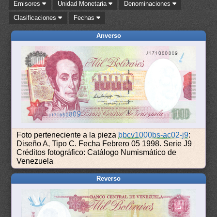
Emisores
Unidad Monetaria
Denominaciones
Clasificaciones
Fechas
Anverso
Foto perteneciente a la pieza
bbcv1000bs-ac02-j9
:
Diseño A, Tipo C. Fecha Febrero 05 1998. Serie J9
Créditos fotográfico: Catálogo Numismático de
Venezuela
Reverso