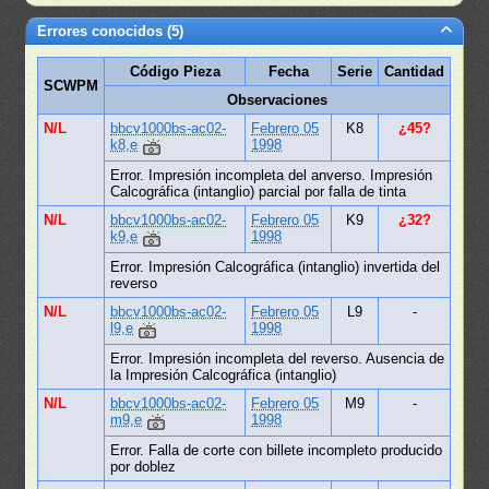
Errores conocidos (5)
Código Pieza
Fecha
Serie
Cantidad
SCWPM
Observaciones
N/L
bbcv1000bs-ac02-
Febrero 05
K8
¿45?
k8,e
1998
Error. Impresión incompleta del anverso. Impresión
Calcográfica (intanglio) parcial por falla de tinta
N/L
bbcv1000bs-ac02-
Febrero 05
K9
¿32?
k9,e
1998
Error. Impresión Calcográfica (intanglio) invertida del
reverso
N/L
bbcv1000bs-ac02-
Febrero 05
L9
-
l9,e
1998
Error. Impresión incompleta del reverso. Ausencia de
la Impresión Calcográfica (intanglio)
N/L
bbcv1000bs-ac02-
Febrero 05
M9
-
m9,e
1998
Error. Falla de corte con billete incompleto producido
por doblez