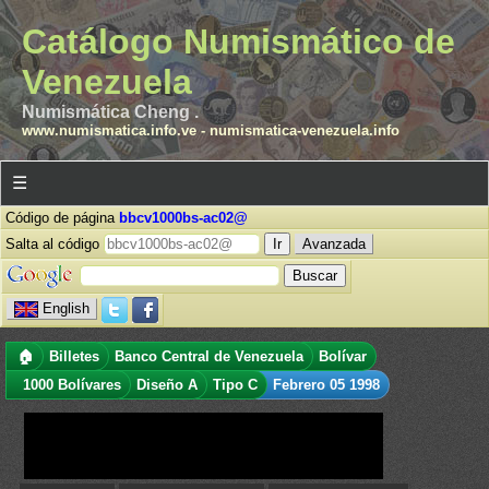
Catálogo Numismático de
Venezuela
Numismática Cheng .
www.numismatica.info.ve
-
numismatica-venezuela.info
☰
Código de página
bbcv1000bs-ac02@
Salta al código
Avanzada
English
🏠
Billetes
Banco Central de Venezuela
Bolívar
1000 Bolívares
Diseño A
Tipo C
Febrero 05 1998