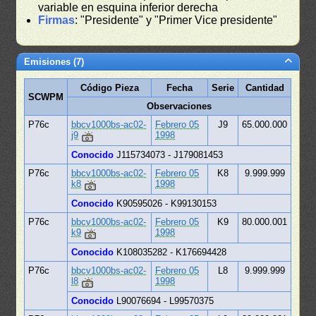
variable en esquina inferior derecha
Firmas
: "Presidente" y "Primer Vice presidente"
Emisiones (7)
Código Pieza
Fecha
Serie
Cantidad
SCWPM
Observaciones
P76c
bbcv1000bs-ac02-
Febrero 05
J9
65.000.000
j9
1998
Conocido
J115734073 - J179081453
P76c
bbcv1000bs-ac02-
Febrero 05
K8
9.999.999
k8
1998
Conocido
K90595026 - K99130153
P76c
bbcv1000bs-ac02-
Febrero 05
K9
80.000.001
k9
1998
Conocido
K108035282 - K176694428
P76c
bbcv1000bs-ac02-
Febrero 05
L8
9.999.999
l8
1998
Conocido
L90076694 - L99570375