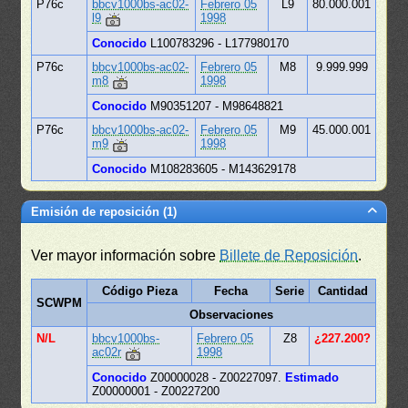
P76c
bbcv1000bs-ac02-
Febrero 05
L9
80.000.001
l9
1998
Conocido
L100783296 - L177980170
P76c
bbcv1000bs-ac02-
Febrero 05
M8
9.999.999
m8
1998
Conocido
M90351207 - M98648821
P76c
bbcv1000bs-ac02-
Febrero 05
M9
45.000.001
m9
1998
Conocido
M108283605 - M143629178
Emisión de reposición (1)
Ver mayor información sobre
Billete de Reposición
.
Código Pieza
Fecha
Serie
Cantidad
SCWPM
Observaciones
N/L
bbcv1000bs-
Febrero 05
Z8
¿227.200?
ac02r
1998
Conocido
Z00000028 - Z00227097.
Estimado
Z00000001 - Z00227200