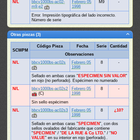
N/L
bbcv1000bs-ac02-
Febrero 05
M9
-
m9,e2
1998
Error. Impresión tipográfica del lado incorrecto.
Número de serie
Otras piezas (3)
Código Pieza
Fecha
Serie
Cantidad
SCWPM
Observaciones
N/L
bbcv1000bs-ac02s
Febrero 05
8
-
1998
Sellado en ambas caras "
ESPECIMEN SIN VALOR
"
en rojo (no perforado). Espécimen no numerado
N/L
bbcv1000bs-ac02s2
Febrero 05
8
-
(C)
1998
Sin sello espécimen
N/L
bbcv1000bs-ac02s3
Febrero 05
8
¿10?
1998
Sellado en ambas caras "
SPECIMEN
", con dos
sellos ovalados del fabricante que contiene
"
SPECIMEN
" / "
DE LA RUE & Co̲ LTD.
" / "
NO
VALUE
" en su interior en rojo (perforado)..