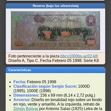
Reverso (bajo luz ultravioleta)
Foto perteneciente a la pieza
bbcv1000bs-ac02-k8
:
Diseño A, Tipo C. Fecha Febrero 05 1998. Serie K8
Características
Fecha
: Febrero 05 1998
Clasificación según Sergio Sucre
: 1000D
(1995), 1000E (1998)
Dimensiones
: 156 x 69 mm (6,14 x 2,72 pulg.)
Anverso
: Diseño en tonalidad rojo sobre un fondo
en rojo, verde y amarillo. A la izquierda, retrato de
Simón Bolívar
por Antonio Salas (1925) Letra de la