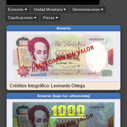
Emisores
Unidad Monetaria
Denominaciones
Clasificaciones
Piezas
Anverso
Créditos fotográfico: Leonardo Ortega
Anverso (bajo luz ultravioleta)