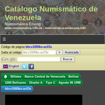
Catálogo Numismático de
Venezuela
Numismática Cheng .
www.numismatica.info.ve
-
numismatica-venezuela.info
☰
Código de página
bbcv1000bs-ac03s
Salta al código
Avanzada
English
🏠
Billetes
Banco Central de Venezuela
Bolívar
1000 Bolívares
Diseño A
Tipo C
Agosto 06 1998
bbcv1000bs-ac03s