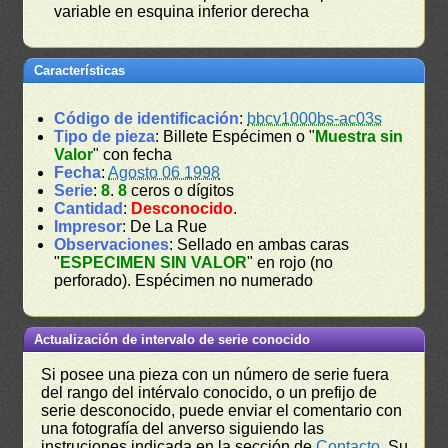
variable en esquina inferior derecha
Características
Código de identificación
:
bbcv1000bs-ac03s
Tipo de pieza
: Billete Espécimen o "
Muestra sin
Valor
" con fecha
Fecha
:
Agosto 06 1998
Serie
:
8
.
8
ceros o dígitos
Cantidad
:
Desconocido
.
Impresor
: De La Rue
Observaciones
: Sellado en ambas caras
"
ESPECIMEN SIN VALOR
" en rojo (no
perforado). Espécimen no numerado
Actualización de intervalo de serie conocido
Si posee una pieza con un número de serie fuera
del rango del intérvalo conocido, o un prefijo de
serie desconocido, puede enviar el comentario con
una fotografía del anverso siguiendo las
instruciones indicada en la sección de
Contacto
. Su