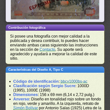
Contribución fotográfica
Si posee una fotografía con mejor calidad a la
publicada y desea contribuir, lo puedes hacer
enviando ambas caras siguiendo las instrucciones
en la sección de
Contacto
. Su aporte será
agradecido y ayudará a mejorar la calidad de este
sitio.
Características del Diseño A, Tipo C
Código de identificación
:
bbcv1000bs-ac
Clasificación según Sergio Sucre
: 1000D
(1995), 1000E (1998)
Dimensiones
: 156 x 69 mm (6,14 x 2,72 pulg.)
Anverso
: Diseño en tonalidad rojo sobre un fondo
en rojo, verde y amarillo. A la izquierda, retrato de
Simón Bolívar
por Antonio Salas (1925) Letra de la