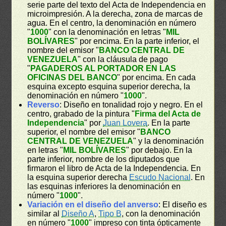
serie parte del texto del Acta de Independencia en
microimpresión. A la derecha, zona de marcas de
agua. En el centro, la denominación en número
"
1000
" con la denominación en letras "
MIL
BOLÍVARES
" por encima. En la parte inferior, el
nombre del emisor "
BANCO CENTRAL DE
VENEZUELA
" con la cláusula de pago
"
PAGADEROS AL PORTADOR EN LAS
OFICINAS DEL BANCO
" por encima. En cada
esquina excepto esquina superior derecha, la
denominación en número "
1000
".
Reverso
: Diseño en tonalidad rojo y negro. En el
centro, grabado de la pintura "
Firma del Acta de
Independencia
" por
Juan Lovera
. En la parte
superior, el nombre del emisor "
BANCO
CENTRAL DE VENEZUELA
" y la denominación
en letras "
MIL BOLÍVARES
" por debajo. En la
parte inferior, nombre de los diputados que
firmaron el libro de Acta de la Independencia. En
la esquina superior derecha
Escudo Nacional
. En
las esquinas inferiores la denominación en
número "
1000
".
Variación en el diseño del anverso
: El diseño es
similar al
Diseño A
,
Tipo B
, con la denominación
en número "
1000
" impreso con tinta ópticamente