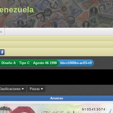
enezuela
es
Diseño A
Tipo C
Agosto 06 1998
bbcv1000bs-ac03-n9
Clasificaciones
Piezas
Anverso