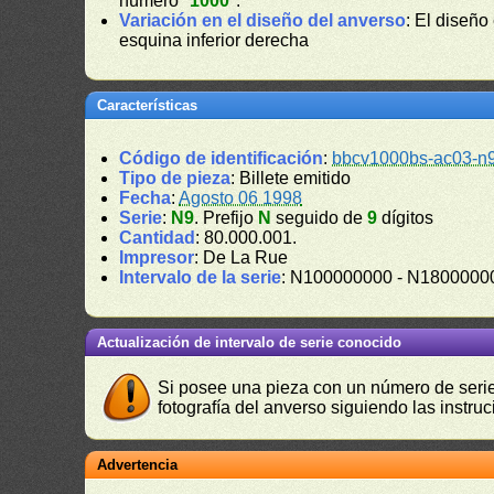
número "
1000
".
Variación en el diseño del anverso
: El diseño
esquina inferior derecha
Características
Código de identificación
:
bbcv1000bs-ac03-n
Tipo de pieza
: Billete emitido
Fecha
:
Agosto 06 1998
Serie
:
N9
. Prefijo
N
seguido de
9
dígitos
Cantidad
: 80.000.001.
Impresor
: De La Rue
Intervalo de la serie
: N100000000 - N1800000
Actualización de intervalo de serie conocido
Si posee una pieza con un número de serie 
fotografía del anverso siguiendo las instru
Advertencia