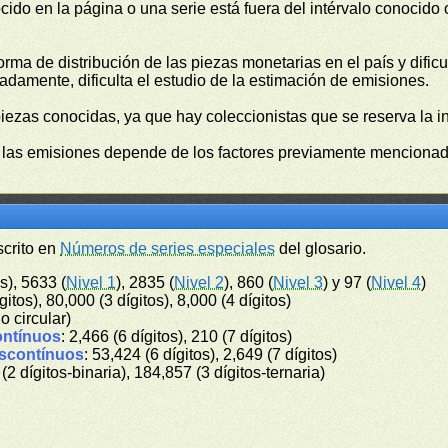
cido en la página o una serie está fuera del intérvalo conocido
orma de distribución de las piezas monetarias en el país y difi
damente, dificulta el estudio de la estimación de emisiones.
piezas conocidas, ya que hay coleccionistas que se reserva la i
e las emisiones depende de los factores previamente mencionado
scrito en
Números de series especiales
del glosario.
s), 5633 (
Nivel 1
), 2835 (
Nivel 2
), 860 (
Nivel 3
) y 97 (
Nivel 4
)
gitos), 80,000 (3 dígitos), 8,000 (4 dígitos)
no circular)
ontínuos
: 2,466 (6 dígitos), 210 (7 dígitos)
iscontínuos
: 53,424 (6 dígitos), 2,649 (7 dígitos)
 (2 dígitos-binaria), 184,857 (3 dígitos-ternaria)