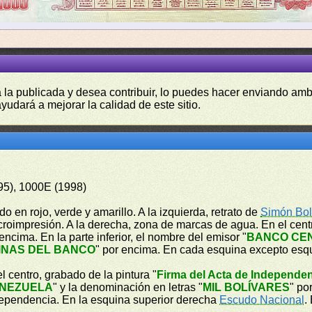
a la publicada y desea contribuir, lo puedes hacer enviando amb
yudará a mejorar la calidad de este sitio.
95), 1000E (1998)
o en rojo, verde y amarillo. A la izquierda, retrato de
Simón Bol
icroimpresión. A la derecha, zona de marcas de agua. En el cen
 encima. En la parte inferior, el nombre del emisor "
BANCO CE
INAS DEL BANCO
" por encima. En cada esquina excepto esq
l centro, grabado de la pintura "
Firma del Acta de Independe
ENEZUELA
" y la denominación en letras "
MIL BOLÍVARES
" po
ndependencia. En la esquina superior derecha
Escudo Nacional
.