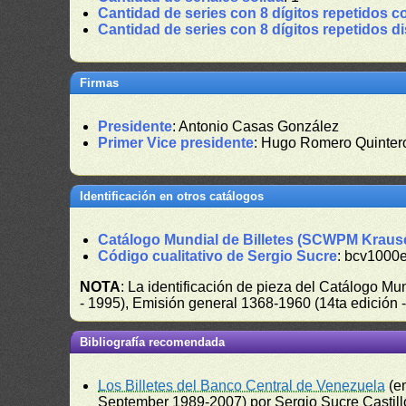
Cantidad de series con 8 dígitos repetidos c
Cantidad de series con 8 dígitos repetidos d
Firmas
Presidente
: Antonio Casas González
Primer Vice presidente
: Hugo Romero Quinter
Identificación en otros catálogos
Catálogo Mundial de Billetes (SCWPM Kraus
Código cualitativo de Sergio Sucre
: bcv1000
NOTA
: La identificación de pieza del Catálogo M
- 1995), Emisión general 1368-1960 (14ta edición
Bibliografía recomendada
Los Billetes del Banco Central de Venezuela
(e
September 1989-2007) por Sergio Sucre Castillo