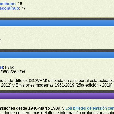
ontínuos
: 16
iscontínuo
: 77
o
e)
: P76d
e/9808/26/n/9d
undial de Billetes (SCWPM) utilizada en este portal está actual
 - 2012) y Emisiones modernas 1961-2019 (25ta edición - 2019)
misiones desde 1940-Marzo 1989) y
Los billetes de emisión ce
, donde contiene más detalles e información profundizada sobr