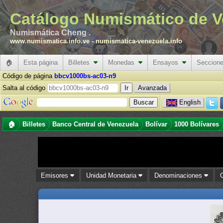
Catálogo Numismático de V
Numismática Cheng .
www.numismatica.info.ve
-
numismatica-venezuela.info
🏠
Esta página
Billetes
Monedas
Ensayos
Seccion
Código de página
bbcv1000bs-ac03-n9
Salta al código
Avanzada
English
🏠
Billetes
Banco Central de Venezuela
Bolívar
1000 Bolívares
Emisores
Unidad Monetaria
Denominaciones