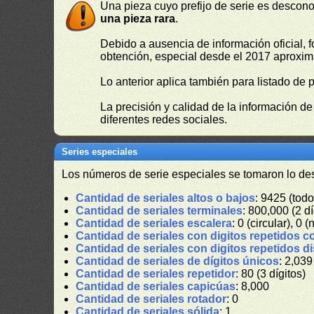
Una pieza cuyo prefijo de serie es descono
una pieza rara
.
Debido a ausencia de información oficial, f
obtención, especial desde el 2017 aproxima
Lo anterior aplica también para listado de 
La precisión y calidad de la información d
diferentes redes sociales.
Series especiales
Los números de serie especiales se tomaron lo de
Cantidad de seriales altos o bajos
: 9425 (todo
Cantidad de seriales terminales
: 800,000 (2 dí
Cantidad de seriales escalera
: 0 (circular), 0 (
Cantidad de seriales con digitos repetidos c
Cantidad de seriales con digitos repetidos d
Cantidad de seriales de dígitos únicos
: 2,039
Cantidad de seriales repetidor
: 80 (3 dígitos)
Cantidad de seriales capicúas
: 8,000
Cantidad de seriales rotador
: 0
Cantidad de seriales sólida
: 1