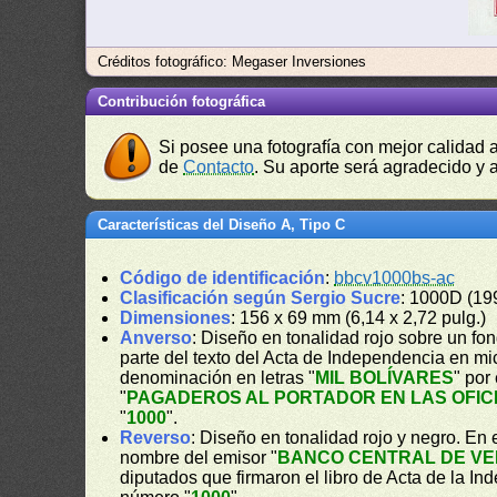
Créditos fotográfico: Megaser Inversiones
Contribución fotográfica
Si posee una fotografía con mejor calidad 
de
Contacto
. Su aporte será agradecido y a
Características del Diseño A, Tipo C
Código de identificación
:
bbcv1000bs-ac
Clasificación según Sergio Sucre
: 1000D (19
Dimensiones
: 156 x 69 mm (6,14 x 2,72 pulg.)
Anverso
: Diseño en tonalidad rojo sobre un fond
parte del texto del Acta de Independencia en m
denominación en letras "
MIL BOLÍVARES
" por
"
PAGADEROS AL PORTADOR EN LAS OFIC
"
1000
".
Reverso
: Diseño en tonalidad rojo y negro. En e
nombre del emisor "
BANCO CENTRAL DE V
diputados que firmaron el libro de Acta de la I