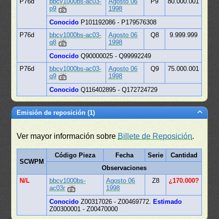
P76d
bbcv1000bs-ac03-
Agosto 06
P9
80.000.001
p9
1998
Conocido
P101192086 - P179576308
P76d
bbcv1000bs-ac03-
Agosto 06
Q8
9.999.999
q8
1998
Conocido
Q90000025 - Q99992249
P76d
bbcv1000bs-ac03-
Agosto 06
Q9
75.000.001
q9
1998
Conocido
Q116402895 - Q172724729
Emisión de reposición (1)
Ver mayor información sobre
Billete de Reposición
.
Código Pieza
Fecha
Serie
Cantidad
SCWPM
Observaciones
N/L
bbcv1000bs-
Agosto 06
Z8
¿170.000?
ac03r
1998
Conocido
Z00317026 - Z00469772.
Estimado
Z00300001 - Z00470000