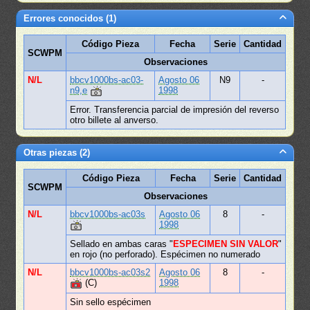
Errores conocidos (1)
Código Pieza
Fecha
Serie
Cantidad
SCWPM
Observaciones
N/L
bbcv1000bs-ac03-
Agosto 06
N9
-
n9,e
1998
Error. Transferencia parcial de impresión del reverso
otro billete al anverso.
Otras piezas (2)
Código Pieza
Fecha
Serie
Cantidad
SCWPM
Observaciones
N/L
bbcv1000bs-ac03s
Agosto 06
8
-
1998
Sellado en ambas caras "
ESPECIMEN SIN VALOR
"
en rojo (no perforado). Espécimen no numerado
N/L
bbcv1000bs-ac03s2
Agosto 06
8
-
(C)
1998
Sin sello espécimen