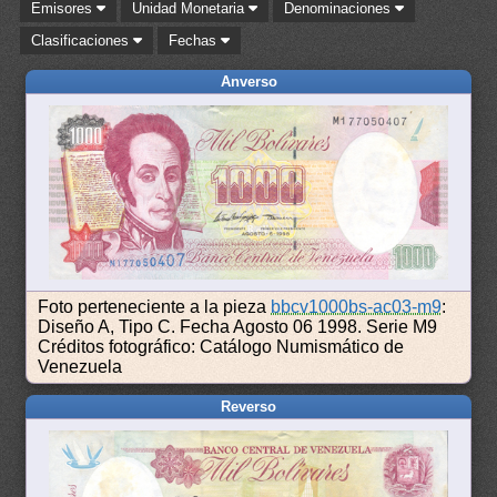
Emisores
Unidad Monetaria
Denominaciones
Clasificaciones
Fechas
Anverso
Foto perteneciente a la pieza
bbcv1000bs-ac03-m9
:
Diseño A, Tipo C. Fecha Agosto 06 1998. Serie M9
Créditos fotográfico: Catálogo Numismático de
Venezuela
Reverso