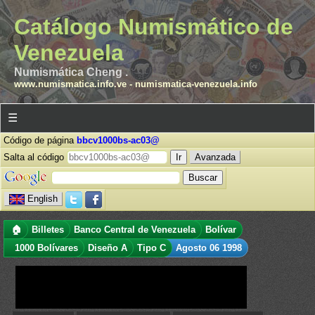
Catálogo Numismático de
Venezuela
Numismática Cheng .
www.numismatica.info.ve
-
numismatica-venezuela.info
☰
Código de página
bbcv1000bs-ac03@
Salta al código
Avanzada
English
🏠
Billetes
Banco Central de Venezuela
Bolívar
1000 Bolívares
Diseño A
Tipo C
Agosto 06 1998