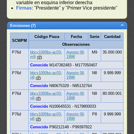
variable en esquina inferior derecha
Firmas
: "Presidente" y "Primer Vice presidente"
Emisiones (7)
Código Pieza
Fecha
Serie
Cantidad
SCWPM
Observaciones
P76d
bbcv1000bs-ac03-
Agosto 06
M9
35.000.000
m9
1998
Conocido
M147382483 - M177050407
P76d
bbcv1000bs-ac03-
Agosto 06
N8
9.999.999
n8
1998
Conocido
N90675329 - N95132764
P76d
bbcv1000bs-ac03-
Agosto 06
N9
80.000.001
n9
1998
Conocido
N100645531 - N179800033
P76d
bbcv1000bs-ac03-
Agosto 06
P8
9.999.999
p8
1998
Conocido
P90212148 - P99397822