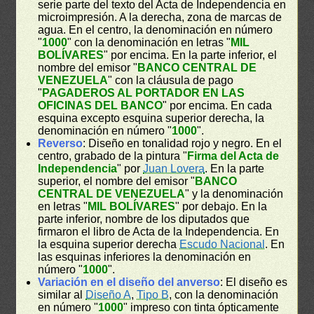
serie parte del texto del Acta de Independencia en
microimpresión. A la derecha, zona de marcas de
agua. En el centro, la denominación en número
"
1000
" con la denominación en letras "
MIL
BOLÍVARES
" por encima. En la parte inferior, el
nombre del emisor "
BANCO CENTRAL DE
VENEZUELA
" con la cláusula de pago
"
PAGADEROS AL PORTADOR EN LAS
OFICINAS DEL BANCO
" por encima. En cada
esquina excepto esquina superior derecha, la
denominación en número "
1000
".
Reverso
: Diseño en tonalidad rojo y negro. En el
centro, grabado de la pintura "
Firma del Acta de
Independencia
" por
Juan Lovera
. En la parte
superior, el nombre del emisor "
BANCO
CENTRAL DE VENEZUELA
" y la denominación
en letras "
MIL BOLÍVARES
" por debajo. En la
parte inferior, nombre de los diputados que
firmaron el libro de Acta de la Independencia. En
la esquina superior derecha
Escudo Nacional
. En
las esquinas inferiores la denominación en
número "
1000
".
Variación en el diseño del anverso
: El diseño es
similar al
Diseño A
,
Tipo B
, con la denominación
en número "
1000
" impreso con tinta ópticamente