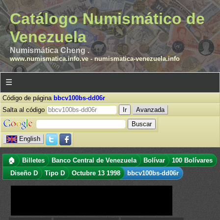
Catálogo Numismático de
Venezuela
Numismática Cheng .
www.numismatica.info.ve
-
numismatica-venezuela.info
☰
Código de página
bbcv100bs-dd06r
Salta al código
Avanzada
English
🏠
Billetes
Banco Central de Venezuela
Bolívar
100 Bolívares
Diseño D
Tipo D
Octubre 13 1998
bbcv100bs-dd06r