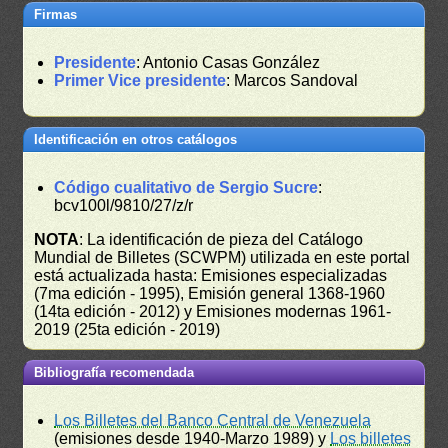
Firmas
Presidente
: Antonio Casas González
Primer Vice presidente
: Marcos Sandoval
Identificación en otros catálogos
Código cualitativo de Sergio Sucre
:
bcv100l/9810/27/z/r
NOTA
: La identificación de pieza del Catálogo
Mundial de Billetes (SCWPM) utilizada en este portal
está actualizada hasta: Emisiones especializadas
(7ma edición - 1995), Emisión general 1368-1960
(14ta edición - 2012) y Emisiones modernas 1961-
2019 (25ta edición - 2019)
Bibliografía recomendada
Los Billetes del Banco Central de Venezuela
(emisiones desde 1940-Marzo 1989) y
Los billetes