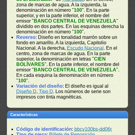
zona de marcas de agua. A la izquierda, la
denominación en número "
100
". En la parte
superior, y en la parte inferior, el nombre del
emisor "
BANCO CENTRAL DE VENEZUELA
"
dividido en dos partes. En las esquinas derecha la
denominación en número "
100
".
Reverso
: Diseño en tonalidad marrón sobre un
fondo en amarillo. A la izquierda, Capitolio
Nacional. A la derecha,
Escudo Nacional
. En el
centro, zona de marcas de agua. En la parte
superior, la denominación en letras "
CIEN
BOLÍVARES
". En la parte inferior, el nombre del
emisor "
BANCO CENTRAL DE VENEZUELA
".
En cada esquina la denominación en número
"
100
".
Variación del diseño
: El diseño es igual al
Diseño D
,
Tipo D
. Los números de serie son
impresos con tinta magnéticas.
Características
Código de identificación
:
bbcv100bs-dd06r
Tipo de pieza
:
Billete de Reposición