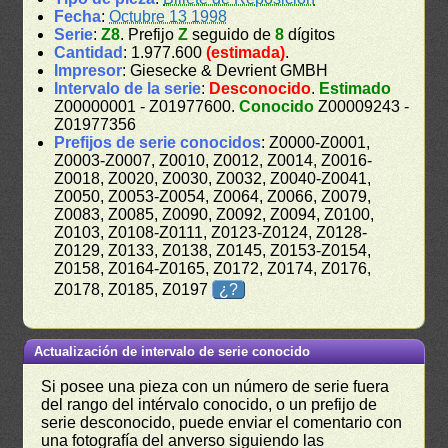
Fecha
:
Octubre 13 1998
Serie
:
Z8
. Prefijo
Z
seguido de
8
dígitos
Cantidad
: 1.977.600
(estimada)
.
Impresor
: Giesecke & Devrient GMBH
Intervalo de la serie
:
Desconocido
.
Estimado
Z00000001 - Z01977600.
Conocido
Z00009243 -
Z01977356
Prefijos de serie conocidos
: Z0000-Z0001,
Z0003-Z0007, Z0010, Z0012, Z0014, Z0016-
Z0018, Z0020, Z0030, Z0032, Z0040-Z0041,
Z0050, Z0053-Z0054, Z0064, Z0066, Z0079,
Z0083, Z0085, Z0090, Z0092, Z0094, Z0100,
Z0103, Z0108-Z0111, Z0123-Z0124, Z0128-
Z0129, Z0133, Z0138, Z0145, Z0153-Z0154,
Z0158, Z0164-Z0165, Z0172, Z0174, Z0176,
Z0178, Z0185, Z0197
¿?
Actualización de intervalo de serie conocido
Si posee una pieza con un número de serie fuera
del rango del intérvalo conocido, o un prefijo de
serie desconocido, puede enviar el comentario con
una fotografía del anverso siguiendo las