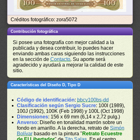
Créditos fotográfico: zora5072
Contribución fotográfica
Si posee una fotografía con mejor calidad a la
publicada y desea contribuir, lo puedes hacer
enviando ambas caras siguiendo las instrucciones
en la sección de
Contacto
. Su aporte será
agradecido y ayudará a mejorar la calidad de este
sitio.
Características del Diseño D, Tipo D
Código de identificación
:
bbcv100bs-dd
Clasificación según Sergio Sucre
: 100I (1989),
100J (1992), 100K (Feb 1998) y 100L (Oct 1998)
Dimensiones
: 156 x 69 mm (6,14 x 2,72 pulg.)
Anverso
: Diseño en tonalidad marrón sobre un
fondo en amarillo. A la derecha, retrato de
Simón
Bolívar
basado en la pintura "
Retrato Ecuestre
de El Libertador
" de
Tito Salas
. En el centro,