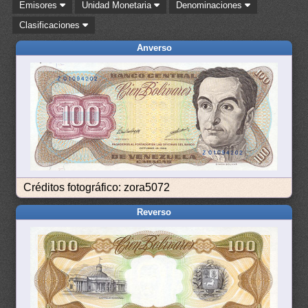
Emisores
Unidad Monetaria
Denominaciones
Clasificaciones
Anverso
Créditos fotográfico: zora5072
Reverso