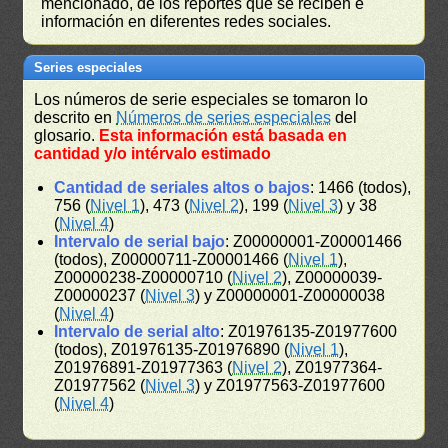
mencionado, de los reportes que se reciben e
información en diferentes redes sociales.
Series especiales
Los números de serie especiales se tomaron lo
descrito en
Números de series especiales
del
glosario.
Esta información está basada en
cantidad y/o intérvalo estimado
Cantidad de seriales altos o bajos
: 1466 (todos),
756 (
Nivel 1
), 473 (
Nivel 2
), 199 (
Nivel 3
) y 38
(
Nivel 4
)
Intervalo de serial bajo
: Z00000001-Z00001466
(todos), Z00000711-Z00001466 (
Nivel 1
),
Z00000238-Z00000710 (
Nivel 2
), Z00000039-
Z00000237 (
Nivel 3
) y Z00000001-Z00000038
(
Nivel 4
)
Intervalo de serial alto
: Z01976135-Z01977600
(todos), Z01976135-Z01976890 (
Nivel 1
),
Z01976891-Z01977363 (
Nivel 2
), Z01977364-
Z01977562 (
Nivel 3
) y Z01977563-Z01977600
(
Nivel 4
)