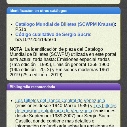
Identificación en otros catálogos
Catálogo Mundial de Billetes (SCWPM Krause)
:
P51b
Código cualitativo de Sergio Sucre
:
bcv10f/7204/14/b/7d
NOTA
: La identificación de pieza del Catálogo
Mundial de Billetes (SCWPM) utilizada en este portal
está actualizada hasta: Emisiones especializadas
(7ma edición - 1995), Emisión general 1368-1960
(14ta edición - 2012) y Emisiones modernas 1961-
2019 (25ta edición - 2019)
Bibliografía recomendada
Los Billetes del Banco Central de Venezuela
(emisiones desde 1940-Marzo 1989) y
Los billetes
de emisión centralizada de Venezuela
(emisiones
desde September 1989-2007) por Sergio Sucre
Castillo, donde contiene más detalles e
información profundizada sobre las emisiones de