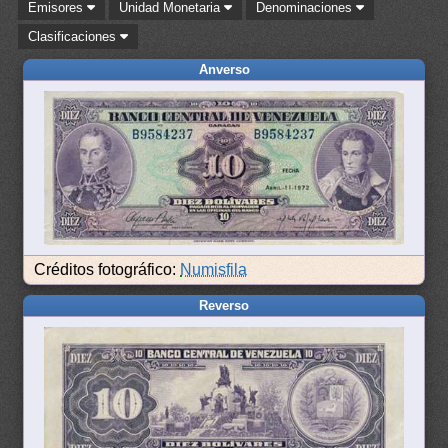
Emisores
Unidad Monetaria
Denominaciones
Clasificaciones
Anverso
Créditos fotográfico:
Numisfila
Reverso