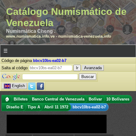
Catálogo Numismático de
Venezuela
Numismática Cheng .
www.numismatica.info.ve
-
numismatica-venezuela.info
☰
Código de página
bbcv10bs-ea02-b7
Salta al código
Avanzada
English
🏠
Billetes
Banco Central de Venezuela
Bolívar
10 Bolívares
Diseño E
Tipo A
Abril 11 1972
bbcv10bs-ea02-b7