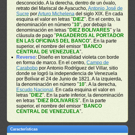
desconocido. A la derecha, dentro de un óvalo,
retrato del Mariscal de Ayacucho,
Antonio José de
Sucre
por
Arturo Michelena
del siglo XIX. En cada
esquina el valor en letras "
DIEZ
". En el centro, la
denominación en número "
10
", por debajo la
denominación en letras "
DIEZ BOLIVARES
" y la
cláusula de pago "
PAGADEROS AL PORTADOR
EN LAS OFICINAS DEL BANCO
". En la parte
superior, el nombre del emisor "
BANCO
CENTRAL DE VENEZUELA
".
Reverso
: Diseño en tonalidad violeta con borde
en forma de marco. En el centro,
Campo de
Carabobo
por Antonio Rodríguez del Villar, sitio
donde se logró la independencia de Venezuela
por Bolívar el 24 de Junio de 1821. A la izquierda,
la denominación en número "
10
". A la derecha,
Escudo Nacional
. En cada esquina el valor en
letras "
DIEZ
". En la parte inferior, la denominación
en letras "
DIEZ BOLIVARES
". En la parte
superior, el nombre del emisor "
BANCO
CENTRAL DE VENEZUELA
".
Características