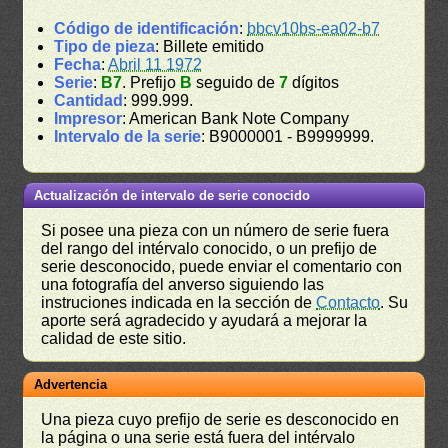
Código de identificación
:
bbcv10bs-ea02-b7
Tipo de pieza
: Billete emitido
Fecha
:
Abril 11 1972
Serie
:
B7
. Prefijo
B
seguido de
7
dígitos
Cantidad
: 999.999.
Impresor
: American Bank Note Company
Intervalo de la serie
: B9000001 - B9999999.
Actualización de intervalo de serie conocido
Si posee una pieza con un número de serie fuera
del rango del intérvalo conocido, o un prefijo de
serie desconocido, puede enviar el comentario con
una fotografía del anverso siguiendo las
instruciones indicada en la sección de
Contacto
. Su
aporte será agradecido y ayudará a mejorar la
calidad de este sitio.
Advertencia
Una pieza cuyo prefijo de serie es desconocido en
la página o una serie está fuera del intérvalo