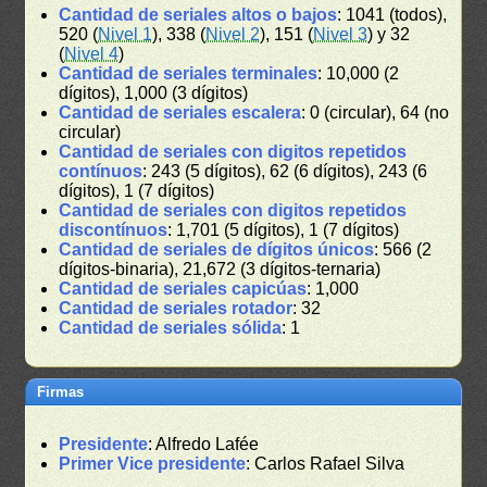
Cantidad de seriales altos o bajos
: 1041 (todos),
520 (
Nivel 1
), 338 (
Nivel 2
), 151 (
Nivel 3
) y 32
(
Nivel 4
)
Cantidad de seriales terminales
: 10,000 (2
dígitos), 1,000 (3 dígitos)
Cantidad de seriales escalera
: 0 (circular), 64 (no
circular)
Cantidad de seriales con digitos repetidos
contínuos
: 243 (5 dígitos), 62 (6 dígitos), 243 (6
dígitos), 1 (7 dígitos)
Cantidad de seriales con digitos repetidos
discontínuos
: 1,701 (5 dígitos), 1 (7 dígitos)
Cantidad de seriales de dígitos únicos
: 566 (2
dígitos-binaria), 21,672 (3 dígitos-ternaria)
Cantidad de seriales capicúas
: 1,000
Cantidad de seriales rotador
: 32
Cantidad de seriales sólida
: 1
Firmas
Presidente
: Alfredo Lafée
Primer Vice presidente
: Carlos Rafael Silva