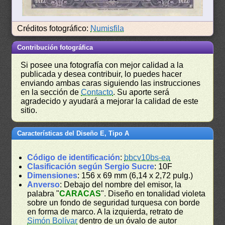
Créditos fotográfico:
Numisfila
Contribución fotográfica
Si posee una fotografía con mejor calidad a la
publicada y desea contribuir, lo puedes hacer
enviando ambas caras siguiendo las instrucciones
en la sección de
Contacto
. Su aporte será
agradecido y ayudará a mejorar la calidad de este
sitio.
Características del Diseño E, Tipo A
Código de identificación
:
bbcv10bs-ea
Clasificación según Sergio Sucre
: 10F
Dimensiones
: 156 x 69 mm (6,14 x 2,72 pulg.)
Anverso
: Debajo del nombre del emisor, la
palabra "
CARACAS
". Diseño en tonalidad violeta
sobre un fondo de seguridad turquesa con borde
en forma de marco. A la izquierda, retrato de
Simón Bolívar
dentro de un óvalo de autor