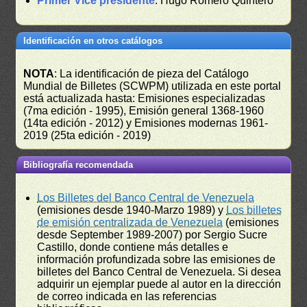
Primer Vice presidente
: Hugo Romero Quintero
Identificación en otros catálogos
NOTA
: La identificación de pieza del Catálogo
Mundial de Billetes (SCWPM) utilizada en este portal
está actualizada hasta: Emisiones especializadas
(7ma edición - 1995), Emisión general 1368-1960
(14ta edición - 2012) y Emisiones modernas 1961-
2019 (25ta edición - 2019)
Bibliografía recomendada
Los Billetes del Banco Central de Venezuela
(emisiones desde 1940-Marzo 1989) y
Los billetes
de emisión centralizada de Venezuela
(emisiones
desde September 1989-2007) por Sergio Sucre
Castillo, donde contiene más detalles e
información profundizada sobre las emisiones de
billetes del Banco Central de Venezuela. Si desea
adquirir un ejemplar puede al autor en la dirección
de correo indicada en las referencias