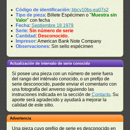
Código de identificación
:
bbcv10bs-ea07s2
Tipo de pieza
: Billete Espécimen o "
Muestra sin
Valor
" con fecha
Fecha
:
Septiembre 18 1979
Serie
:
Sin número de serie
Cantidad
:
Desconocido
.
Impresor
: American Bank Note Company
Observaciones
: Sin sello espécimen
Actualización de intervalo de serie conocido
Si posee una pieza con un número de serie fuera
del rango del intérvalo conocido, o un prefijo de
serie desconocido, puede enviar el comentario con
una fotografía del anverso siguiendo las
instruciones indicada en la sección de
Contacto
. Su
aporte será agradecido y ayudará a mejorar la
calidad de este sitio.
Advertencia
Una pieza cuyo prefijo de serie es desconocido en