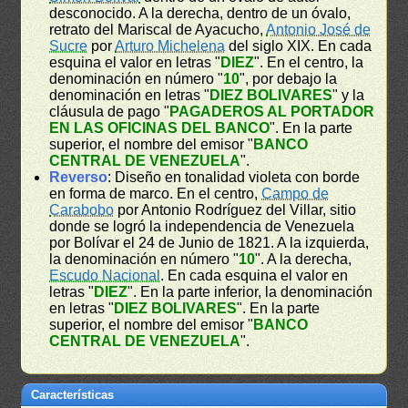
desconocido. A la derecha, dentro de un óvalo,
retrato del Mariscal de Ayacucho,
Antonio José de
Sucre
por
Arturo Michelena
del siglo XIX. En cada
esquina el valor en letras "
DIEZ
". En el centro, la
denominación en número "
10
", por debajo la
denominación en letras "
DIEZ BOLIVARES
" y la
cláusula de pago "
PAGADEROS AL PORTADOR
EN LAS OFICINAS DEL BANCO
". En la parte
superior, el nombre del emisor "
BANCO
CENTRAL DE VENEZUELA
".
Reverso
: Diseño en tonalidad violeta con borde
en forma de marco. En el centro,
Campo de
Carabobo
por Antonio Rodríguez del Villar, sitio
donde se logró la independencia de Venezuela
por Bolívar el 24 de Junio de 1821. A la izquierda,
la denominación en número "
10
". A la derecha,
Escudo Nacional
. En cada esquina el valor en
letras "
DIEZ
". En la parte inferior, la denominación
en letras "
DIEZ BOLIVARES
". En la parte
superior, el nombre del emisor "
BANCO
CENTRAL DE VENEZUELA
".
Características