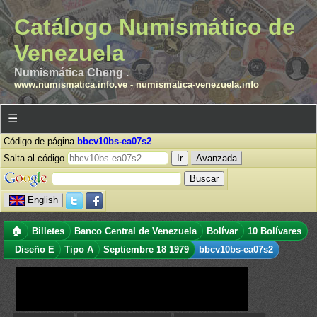
Catálogo Numismático de
Venezuela
Numismática Cheng .
www.numismatica.info.ve
-
numismatica-venezuela.info
☰
Código de página
bbcv10bs-ea07s2
Salta al código
Avanzada
English
🏠
Billetes
Banco Central de Venezuela
Bolívar
10 Bolívares
Diseño E
Tipo A
Septiembre 18 1979
bbcv10bs-ea07s2