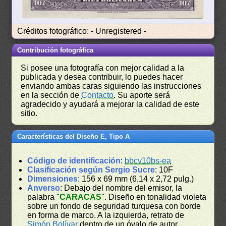
Créditos fotográfico: - Unregistered -
Contribución fotográfica
Si posee una fotografía con mejor calidad a la
publicada y desea contribuir, lo puedes hacer
enviando ambas caras siguiendo las instrucciones
en la sección de
Contacto
. Su aporte será
agradecido y ayudará a mejorar la calidad de este
sitio.
Características del Diseño E, Tipo A
Código de identificación
:
bbcv10bs-ea
Clasificación según Sergio Sucre
: 10F
Dimensiones
: 156 x 69 mm (6,14 x 2,72 pulg.)
Anverso
: Debajo del nombre del emisor, la
palabra "
CARACAS
". Diseño en tonalidad violeta
sobre un fondo de seguridad turquesa con borde
en forma de marco. A la izquierda, retrato de
Simón Bolívar
dentro de un óvalo de autor