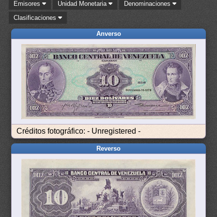
Emisores
Unidad Monetaria
Denominaciones
Clasificaciones
Anverso
Créditos fotográfico: - Unregistered -
Reverso