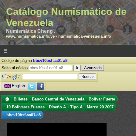
Catálogo Numismático de
Venezuela
Numismática Cheng .
www.numismatica.info.ve
-
numismatica-venezuela.info
☰
Código de página
bbcv10bsf-aa01-a8
Salta al código
Avanzada
English
🏠
Billetes
Banco Central de Venezuela
Bolívar Fuerte
10 Bolívares Fuertes
Diseño A
Tipo A
Marzo 20 2007
bbcv10bsf-aa01-a8