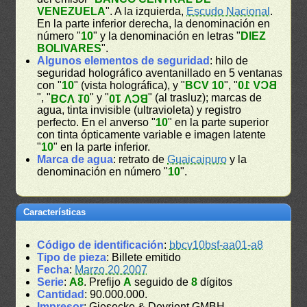
VENEZUELA
". A la izquierda,
Escudo Nacional
.
En la parte inferior derecha, la denominación en
número "
10
" y la denominación en letras "
DIEZ
BOLIVARES
".
Algunos elementos de seguridad
: hilo de
seguridad holográfico aventanillado en 5 ventanas
con "
10
" (vista holográfica), y "
BCV 10
", "
BCV 10
", "
" y "
" (al trasluz); marcas de
BCV 10
BCV 10
agua, tinta invisible (ultravioleta) y registro
perfecto. En el anverso "
10
" en la parte superior
con tinta ópticamente variable e imagen latente
"
10
" en la parte inferior.
Marca de agua
: retrato de
Guaicaipuro
y la
denominación en número "
10
".
Características
Código de identificación
:
bbcv10bsf-aa01-a8
Tipo de pieza
: Billete emitido
Fecha
:
Marzo 20 2007
Serie
:
A8
. Prefijo
A
seguido de
8
dígitos
Cantidad
: 90.000.000.
Impresor
: Giesecke & Devrient GMBH