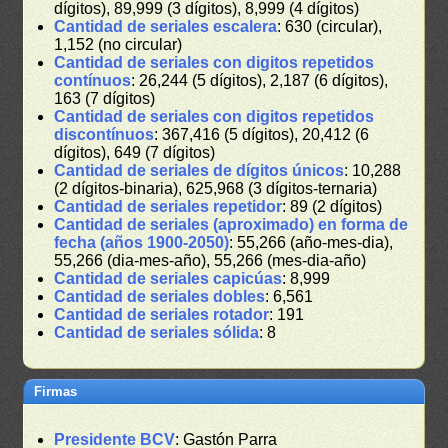
dígitos), 89,999 (3 dígitos), 8,999 (4 dígitos)
Cantidad de seriales escalera
: 630 (circular),
1,152 (no circular)
Cantidad de seriales con digitos repetidos
contínuos
: 26,244 (5 dígitos), 2,187 (6 dígitos),
163 (7 dígitos)
Cantidad de seriales con digitos repetidos
discontínuos
: 367,416 (5 dígitos), 20,412 (6
dígitos), 649 (7 dígitos)
Cantidad de seriales de dígitos únicos
: 10,288
(2 dígitos-binaria), 625,968 (3 dígitos-ternaria)
Cantidad de seriales repetidor
: 89 (2 dígitos)
Cantidad de seriales (aproximado) en forma de
fecha (años 1900-2050)
: 55,266 (año-mes-dia),
55,266 (dia-mes-año), 55,266 (mes-dia-año)
Cantidad de seriales capicúas
: 8,999
Cantidad de seriales dobles
: 6,561
Cantidad de seriales rotador
: 191
Cantidad de seriales sólida
: 8
Firmas
Presidente BCV
: Gastón Parra