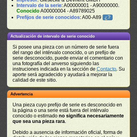
Intervalo de la serie
: A00000001 - A90000000.
Conocido
A00000004 - A89789025
Prefijos de serie conocidos
: A00-A89
¿?
Actualización de intervalo de serie conocido
Si posee una pieza con un número de serie fuera
del rango del intérvalo conocido, o un prefijo de
serie desconocido, puede enviar el comentario con
una fotografía del anverso siguiendo las
instruciones indicada en la sección de
Contacto
. Su
aporte será agradecido y ayudará a mejorar la
calidad de este sitio.
Advertencia
Una pieza cuyo prefijo de serie es desconocido en
la página o una serie está fuera del intérvalo
conocido o estimado
no significa necesariamente
que sea una pieza rara
.
Debido a ausencia de información oficial, forma de