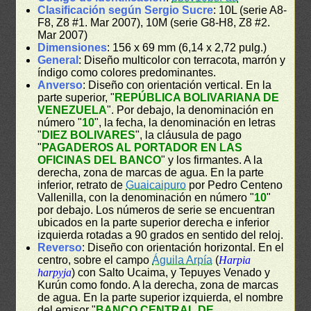
Clasificación según Sergio Sucre
: 10L (serie A8-
F8, Z8 #1. Mar 2007), 10M (serie G8-H8, Z8 #2.
Mar 2007)
Dimensiones
: 156 x 69 mm (6,14 x 2,72 pulg.)
General
: Diseño multicolor con terracota, marrón y
índigo como colores predominantes.
Anverso
: Diseño con orientación vertical. En la
parte superior, "
REPÚBLICA BOLIVARIANA DE
VENEZUELA
". Por debajo, la denominación en
número "
10
", la fecha, la denominación en letras
"
DIEZ BOLIVARES
", la cláusula de pago
"
PAGADEROS AL PORTADOR EN LAS
OFICINAS DEL BANCO
" y los firmantes. A la
derecha, zona de marcas de agua. En la parte
inferior, retrato de
Guaicaipuro
por Pedro Centeno
Vallenilla, con la denominación en número "
10
"
por debajo. Los números de serie se encuentran
ubicados en la parte superior derecha e inferior
izquierda rotadas a 90 grados en sentido del reloj.
Reverso
: Diseño con orientación horizontal. En el
centro, sobre el campo
Águila Arpía
(
Harpia
harpyja
) con Salto Ucaima, y Tepuyes Venado y
Kurún como fondo. A la derecha, zona de marcas
de agua. En la parte superior izquierda, el nombre
del emisor "
BANCO CENTRAL DE