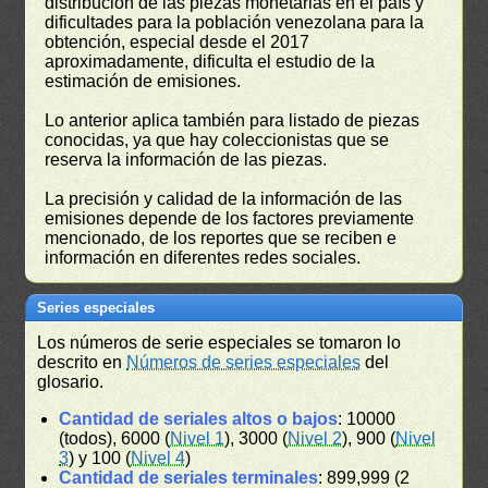
distribución de las piezas monetarias en el país y
dificultades para la población venezolana para la
obtención, especial desde el 2017
aproximadamente, dificulta el estudio de la
estimación de emisiones.
Lo anterior aplica también para listado de piezas
conocidas, ya que hay coleccionistas que se
reserva la información de las piezas.
La precisión y calidad de la información de las
emisiones depende de los factores previamente
mencionado, de los reportes que se reciben e
información en diferentes redes sociales.
Series especiales
Los números de serie especiales se tomaron lo
descrito en
Números de series especiales
del
glosario.
Cantidad de seriales altos o bajos
: 10000
(todos), 6000 (
Nivel 1
), 3000 (
Nivel 2
), 900 (
Nivel
3
) y 100 (
Nivel 4
)
Cantidad de seriales terminales
: 899,999 (2