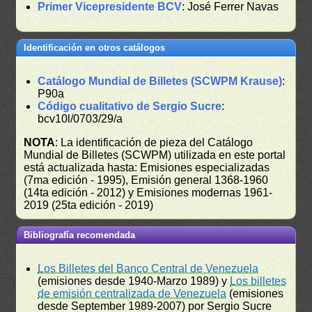
Primer Vicepresidente BCV
: José Ferrer Navas
Identificación en otros catálogos
Catálogo Mundial de Billetes (SCWPM Krause)
:
P90a
Código cualitativo de Sergio Sucre
:
bcv10l/0703/29/a
NOTA
: La identificación de pieza del Catálogo
Mundial de Billetes (SCWPM) utilizada en este portal
está actualizada hasta: Emisiones especializadas
(7ma edición - 1995), Emisión general 1368-1960
(14ta edición - 2012) y Emisiones modernas 1961-
2019 (25ta edición - 2019)
Bibliografía recomendada
Los Billetes del Banco Central de Venezuela
(emisiones desde 1940-Marzo 1989) y
Los billetes
de emisión centralizada de Venezuela
(emisiones
desde September 1989-2007) por Sergio Sucre