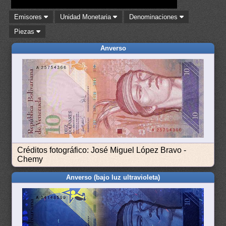
Emisores
Unidad Monetaria
Denominaciones
Piezas
Anverso
Créditos fotográfico: José Miguel López Bravo -
Chemy
Anverso (bajo luz ultravioleta)