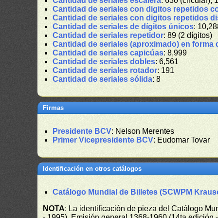
Cantidad de seriales escalera
: 630 (circular), 
Cantidad de seriales con digitos repetidos c
Cantidad de seriales con digitos repetidos d
Cantidad de seriales de dígitos únicos
: 10,28
Cantidad de seriales repetidor
: 89 (2 dígitos)
Cantidad de seriales (aproximado) en forma 
Cantidad de seriales capicúas
: 8,999
Cantidad de seriales dobles
: 6,561
Cantidad de seriales rotador
: 191
Cantidad de seriales sólida
: 8
Firmas
Presidente BCV
: Nelson Merentes
Primer Vicepresidente BCV
: Eudomar Tovar
Identificación en otros catálogos
Catálogo Mundial de Billetes (SCWPM Kraus
NOTA
: La identificación de pieza del Catálogo M
- 1995), Emisión general 1368-1960 (14ta edición