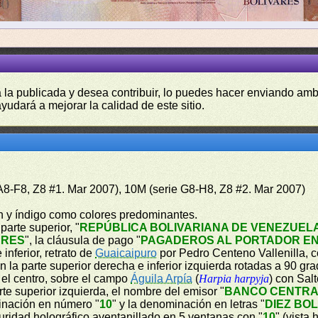
a la publicada y desea contribuir, lo puedes hacer enviando amb
yudará a mejorar la calidad de este sitio.
 A8-F8, Z8 #1. Mar 2007), 10M (serie G8-H8, Z8 #2. Mar 2007)
ón y índigo como colores predominantes.
parte superior, "
REPÚBLICA BOLIVARIANA DE VENEZUEL
ARES
", la cláusula de pago "
PAGADEROS AL PORTADOR EN
inferior, retrato de
Guaicaipuro
por Pedro Centeno Vallenilla, 
a parte superior derecha e inferior izquierda rotadas a 90 grad
n el centro, sobre el campo
Águila Arpía
(
Harpia harpyja
) con Sal
te superior izquierda, el nombre del emisor "
BANCO CENTRA
minación en número "
10
" y la denominación en letras "
DIEZ BO
guridad holográfico aventanillado en 5 ventanas con "
10
" (vista 