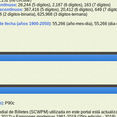
1,152 (no circular)
ontínuos
: 26,244 (5 dígitos), 2,187 (6 dígitos), 163 (7 dígitos)
iscontínuos
: 367,416 (5 dígitos), 20,412 (6 dígitos), 649 (7 dígit
8 (2 dígitos-binaria), 625,968 (3 dígitos-ternaria)
de fecha (años 1900-2050)
: 55,266 (año-mes-dia), 55,266 (dia
e)
: P90c
undial de Billetes (SCWPM) utilizada en este portal está actual
 - 2012) y Emisiones modernas 1961-2019 (25ta edición - 2019)