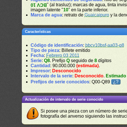
" (al trasluz); marcas de agua, tinta invis
BCV 10
imagen latente "
10
" en la parte inferior.
Marca de agua
: retrato de
Guaicaipuro
y la den
Características
Código de identificación
:
bbcv10bsf-aa03-q8
Tipo de pieza
: Billete emitido
Fecha
:
Febrero 03 2011
Serie
:
Q8
. Prefijo
Q
seguido de
8
dígitos
Cantidad
: 90.000.000
(estimada)
.
Impresor
:
Desconocido
Intervalo de la serie
:
Desconocido
.
Estimado
Prefijos de serie conocidos
: Q00-Q89
¿?
Actualización de intervalo de serie conocido
Si posee una pieza con un número de serie 
fotografía del anverso siguiendo las instru