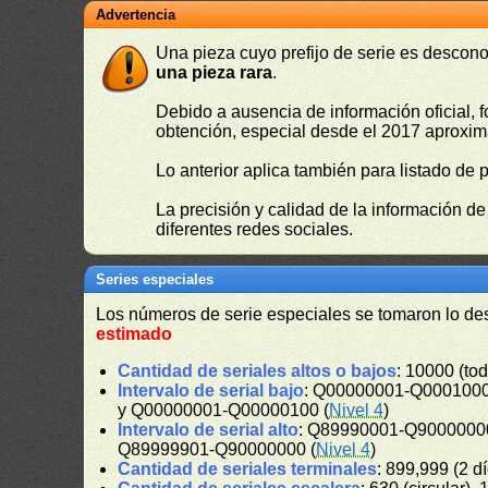
Advertencia
Una pieza cuyo prefijo de serie es descono
una pieza rara
.
Debido a ausencia de información oficial, f
obtención, especial desde el 2017 aproxima
Lo anterior aplica también para listado de 
La precisión y calidad de la información d
diferentes redes sociales.
Series especiales
Los números de serie especiales se tomaron lo de
estimado
Cantidad de seriales altos o bajos
: 10000 (tod
Intervalo de serial bajo
: Q00000001-Q0001000
y Q00000001-Q00000100 (
Nivel 4
)
Intervalo de serial alto
: Q89990001-Q90000000
Q89999901-Q90000000 (
Nivel 4
)
Cantidad de seriales terminales
: 899,999 (2 dí