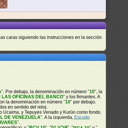
as caras siguiendo las instrucciones en la sección
A
". Por debajo, la denominación en número "
10
", la
 LAS OFICINAS DEL BANCO
" y los firmantes. A
con la denominación en número "
10
" por debajo.
os en sentido del reloj.
to Ucaima, y Tepuyes Venado y Kurún como fondo.
L DE VENEZUELA
". A la izquierda,
Escudo
LIVARES
".
holográfica), y "
BCV 10
", "
BCV 10
", "
" y "
BCV 10