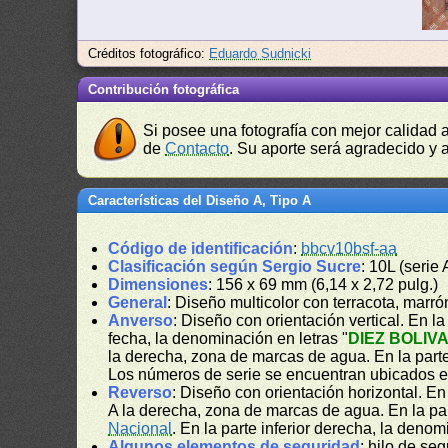
Créditos fotográfico:
Eduardo Sudnicki
Contribución fotográfica
Si posee una fotografía con mejor calidad 
de
Contacto
. Su aporte será agradecido y a
Características del Diseño A, Tipo A
Código de identificación
:
bbcv10bsf-aa
Clasificación según Sergio Sucre
: 10L (serie
Dimensiones
: 156 x 69 mm (6,14 x 2,72 pulg.)
General
: Diseño multicolor con terracota, marr
Anverso
: Diseño con orientación vertical. En la 
fecha, la denominación en letras "
DIEZ BOLIV
la derecha, zona de marcas de agua. En la parte 
Los números de serie se encuentran ubicados en l
Reverso
: Diseño con orientación horizontal. E
A la derecha, zona de marcas de agua. En la par
Nacional
. En la parte inferior derecha, la deno
Algunos elementos de seguridad
: hilo de se