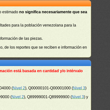
 o estimado
no significa necesariamente que sea
cultades para la población venezolana para la
nformación de las piezas.
, de los reportes que se reciben e información en
mación está basada en cantidad y/o intérvalo
04000 (
Nivel 2
), Q00000101-Q00001000 (
Nivel 3
)
9000 (
Nivel 2
), Q89999001-Q89999900 (
Nivel 3
) y