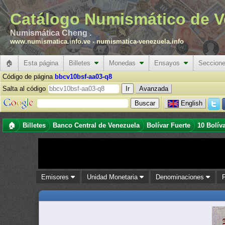
Catálogo Numismático de V
Numismática Cheng .
www.numismatica.info.ve
-
numismatica-venezuela.info
🏠
Esta página
Billetes
Monedas
Ensayos
Seccion
Código de página
bbcv10bsf-aa03-q8
Salta al código
Avanzada
English
🏠
Billetes
Banco Central de Venezuela
Bolívar Fuerte
10 Bolív
Emisores
Unidad Monetaria
Denominaciones