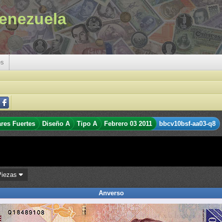
enezuela
es
ares Fuertes
Diseño A
Tipo A
Febrero 03 2011
bbcv10bsf-aa03-q8
Piezas
Anverso