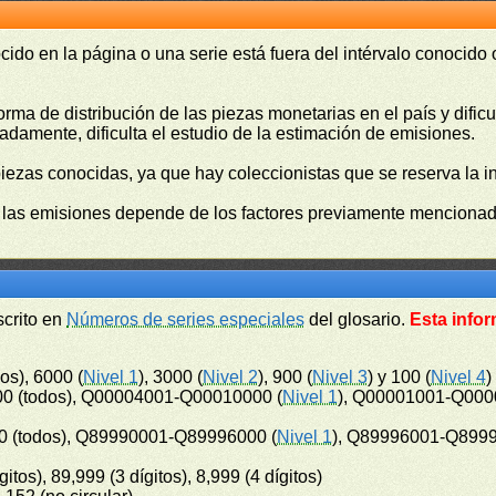
cido en la página o una serie está fuera del intérvalo conocido
orma de distribución de las piezas monetarias en el país y difi
damente, dificulta el estudio de la estimación de emisiones.
piezas conocidas, ya que hay coleccionistas que se reserva la i
e las emisiones depende de los factores previamente mencionado
scrito en
Números de series especiales
del glosario.
Esta infor
os), 6000 (
Nivel 1
), 3000 (
Nivel 2
), 900 (
Nivel 3
) y 100 (
Nivel 4
)
0 (todos), Q00004001-Q00010000 (
Nivel 1
), Q00001001-Q000
 (todos), Q89990001-Q89996000 (
Nivel 1
), Q89996001-Q8999
gitos), 89,999 (3 dígitos), 8,999 (4 dígitos)