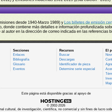
misiones desde 1940-Marzo 1989) y
Los billetes de emisión ce
, donde contiene más detalles e información profundizada sobr
l autor en la dirección de correo indicada en las referencias bi
Secciones
Recursos
El p
Enlaces
Buscar
Nov
Bibliografía
Descargas
Cont
Glosario
Identificador de pieza
Agra
Eventos
Determine serie especial
Acer
Térm
Inve
Mapa
Este página está disponible gracias al apoyo de
© 2002-2026
al cultural, de investigación, científica, no comercial y sin fines de lucro 